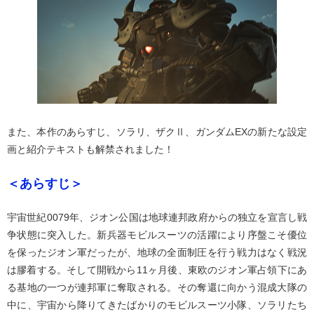
また、本作のあらすじ、ソラリ、ザクⅡ、ガンダムEXの新たな設定
画と紹介テキストも解禁されました！
＜あらすじ＞
宇宙世紀0079年、ジオン公国は地球連邦政府からの独立を宣言し戦
争状態に突入した。新兵器モビルスーツの活躍により序盤こそ優位
を保ったジオン軍だったが、地球の全面制圧を行う戦力はなく戦況
は膠着する。そして開戦から11ヶ月後、東欧のジオン軍占領下にあ
る基地の一つが連邦軍に奪取される。その奪還に向かう混成大隊の
中に、宇宙から降りてきたばかりのモビルスーツ小隊、ソラリたち