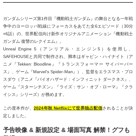
ガンダムシリーズ第1作目『機動戦士ガンダム』の舞台となる一年戦
争中のヨーロッパ戦線にフォーカスをあてた全6エピソード（30分
×6話）の、世界配信向け新作オリジナルアニメーション『機動戦士
ガンダム 復讐のレクイエム』。
Unreal Engine 5（アンリアル・エンジン5）を使用し、
SAFEHOUSEと共同で制作され、脚本はギャビン・ハイナイト（ア
ニメ『Tekken: Bloodline』『トランスフォーマー サイバーバー
ス』、ゲーム『Marvel's Spider-Man』）、監督をエラスマス・ブロ
スダウ（アニメ『バイオハザード：インフィニット ダークネス』、
ゲーム『スターシチズン』『ライズ：サン・オブ・ローマ』『クラ
イシス』シリーズ）が務めます。
この度本作が、
2024年秋 Netflixにて世界独占配信
されることが決
定しました。
予告映像 & 新規設定 & 場面写真 解禁！グフも