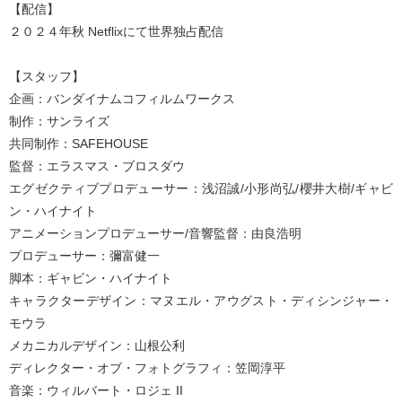
【配信】
２０２４年秋 Netflixにて世界独占配信
【スタッフ】
企画：バンダイナムコフィルムワークス
制作：サンライズ
共同制作：SAFEHOUSE
監督：エラスマス・ブロスダウ
エグゼクティブプロデューサー：浅沼誠/小形尚弘/櫻井大樹/ギャビ
ン・ハイナイト
アニメーションプロデューサー/音響監督：由良浩明
プロデューサー：彌富健一
脚本：ギャビン・ハイナイト
キャラクターデザイン：マヌエル・アウグスト・ディシンジャー・
モウラ
メカニカルデザイン：山根公利
ディレクター・オブ・フォトグラフィ：笠岡淳平
音楽：ウィルバート・ロジェ II