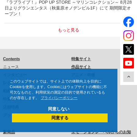
『ラブライブ！』POP UP STORE ～マリンコレクション～ 8月28
日よりグランエンタス（秋葉原オノデンビル1F）にて 期間限定オ
ープン！
もっと見る
Contents
特集サイト
ニュース
作品サイト
インタビュー
アニメ・特撮
このウェブサイトでは、サイト上での体験向上を目的に
レポート
映画・ドラマ
Cookieを使用します。Cookieにはウェブサイトの機能に不
動画
可欠なものと、利用状況の測定の目的で使用されているも
のが存在します。
プライバシーポリシー
特集サイト
店舗特典
同意しない
グッズ
同意する
新商品
エモーションレーベルからのお知