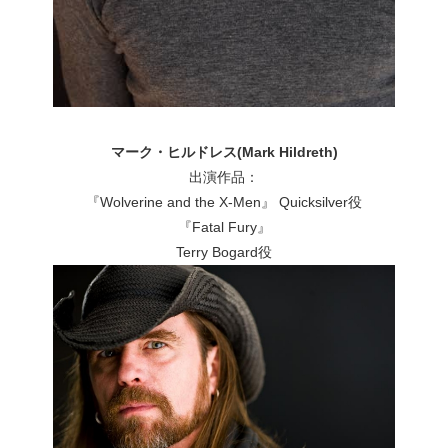
マーク・ヒルドレス(Mark Hildreth)
出演作品：
『Wolverine and the X-Men』 Quicksilver役
『Fatal Fury』
Terry Bogard役