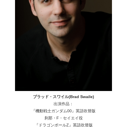
ブラッド・スワイル(Brad Swaile)
出演作品：
『機動戦士ガンダム00』英語吹替版
刹那・F・セイエイ役
『ドラゴンボールZ』英語吹替版