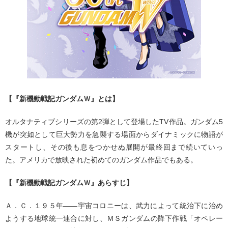
【『新機動戦記ガンダムＷ』とは】
オルタナティブシリーズの第2弾として登場したTV作品。ガンダム5
機が突如として巨大勢力を急襲する場面からダイナミックに物語が
スタートし、その後も息をつかせぬ展開が最終回まで続いていっ
た。アメリカで放映された初めてのガンダム作品でもある。
【『新機動戦記ガンダムＷ』あらすじ】
Ａ．Ｃ．１９５年――宇宙コロニーは、武力によって統治下に治め
ようする地球統一連合に対し、ＭＳガンダムの降下作戦「オペレー