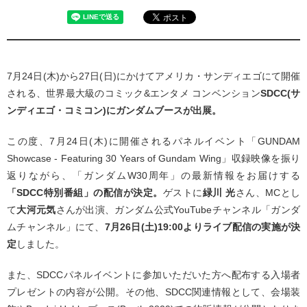
7月24日(木)から27日(日)にかけてアメリカ・サンディエゴにて開催
される、世界最大級のコミック&エンタメ コンベンション
SDCC(サ
ンディエゴ・コミコン)にガンダムブースが出展。
この度、7月24日(木)に開催されるパネルイベント「GUNDAM
Showcase - Featuring 30 Years of Gundam Wing」収録映像を振り
返りながら、「ガンダムW30周年」の最新情報をお届けする
「SDCC特別番組」の配信が決定。
ゲストに
緑川 光
さん、MCとし
て
大河元気
さんが出演、ガンダム公式YouTubeチャンネル「ガンダ
ムチャンネル」にて、
7月26日(土)19:00よりライブ配信の実施が決
定
しました。
また、SDCCパネルイベントに参加いただいた方へ配布する入場者
プレゼントの内容が公開。その他、SDCC関連情報として、会場装