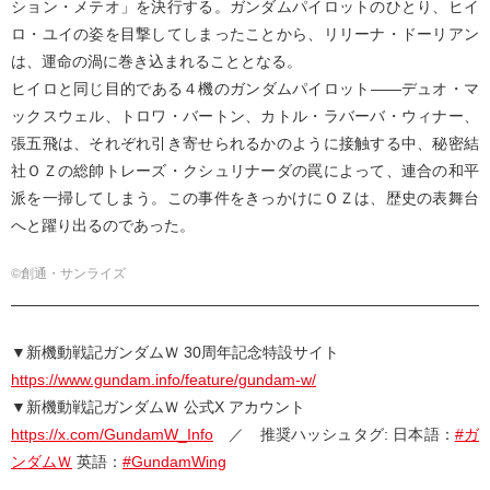
ション・メテオ」を決行する。ガンダムパイロットのひとり、ヒイ
ロ・ユイの姿を目撃してしまったことから、リリーナ・ドーリアン
は、運命の渦に巻き込まれることとなる。
ヒイロと同じ目的である４機のガンダムパイロット――デュオ・マ
ックスウェル、トロワ・バートン、カトル・ラバーバ・ウィナー、
張五飛は、それぞれ引き寄せられるかのように接触する中、秘密結
社ＯＺの総帥トレーズ・クシュリナーダの罠によって、連合の和平
派を一掃してしまう。この事件をきっかけにＯＺは、歴史の表舞台
へと躍り出るのであった。
©創通・サンライズ
▼新機動戦記ガンダムＷ 30周年記念特設サイト
https://www.gundam.info/feature/gundam-w/
▼新機動戦記ガンダムＷ 公式X アカウント
https://x.com/GundamW_Info
／ 推奨ハッシュタグ: 日本語：
#ガ
ンダムＷ
英語：
#GundamWing