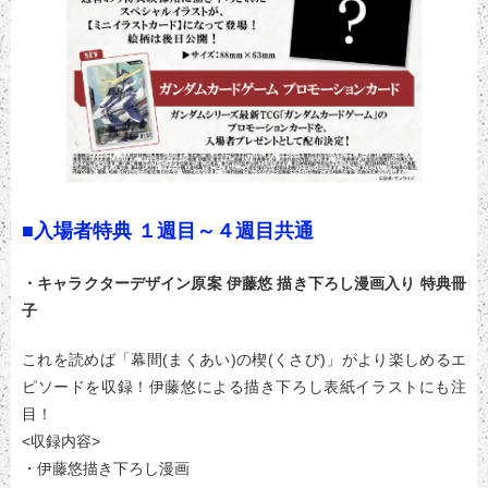
■入場者特典 １週目～４週目共通
・キャラクターデザイン原案 伊藤悠 描き下ろし漫画入り 特典冊
子
これを読めば「幕間(まくあい)の楔(くさび)」がより楽しめるエ
ピソードを収録！伊藤悠による描き下ろし表紙イラストにも注
目！
<収録内容>
・伊藤悠描き下ろし漫画