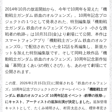
2014年10月の放送開始から、今年で10周年を迎えた『機
動戦士ガンダム 鉄血のオルフェンズ』。10周年記念プロ
ジェクトの１つとして発表された、特別編集版『機動戦
士ガンダム 鉄血のオルフェンズ ウルズハント -小さな挑
戦者の軌跡-』は10月31日(金)より劇場にて公開。本作は
スマートフォンアプリ「機動戦士ガンダム 鉄血のオルフ
ェンズG」で配信されていた全12話を再編集し、新規カ
ットを加えた特別編集版です。そして同時上映作品『機
動戦士ガンダム 鉄血のオルフェンズ』10周年記念新作短
編「幕間(まくあい)の楔(くさび)」も、あわせて劇場にて
公開されます。
この度、2026年2月15日(日)に開催される『鉄血のオルフェン
ズ』10周年記念プロジェクトのフィナーレイベント
「機動戦士ガ
ンダム 鉄血のオルフェンズ 10周年記念イベント -鉄華の祝祭-」
にキャスト、アーティストの追加出演が決定しました。
追加登壇
キャストとして、たくみ靖明さん、村田太志さん、櫻井孝宏さ