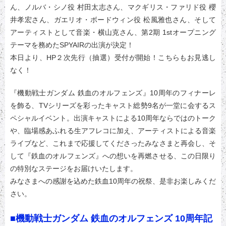
ん、ノルバ・シノ役 村田太志さん、マクギリス・ファリド役 櫻
井孝宏さん、ガエリオ・ボードウィン役 松風雅也さん、そして
アーティストとして音楽・横山克さん、第2期 1stオープニング
テーマを務めたSPYAIRの出演が決定！
本日より、HP２次先行（抽選）受付が開始！こちらもお見逃し
なく！
『機動戦士ガンダム 鉄血のオルフェンズ』10周年のフィナーレ
を飾る、TVシリーズを彩ったキャスト総勢9名が一堂に会するス
ペシャルイベント。出演キャストによる10周年ならではのトーク
や、臨場感あふれる生アフレコに加え、アーティストによる音楽
ライブなど、これまで応援してくださったみなさまと再会し、そ
して『鉄血のオルフェンズ』への想いを再燃させる、この日限り
の特別なステージをお届けいたします。
みなさまへの感謝を込めた鉄血10周年の祝祭、是非お楽しみくだ
さい。
■機動戦士ガンダム 鉄血のオルフェンズ 10周年記