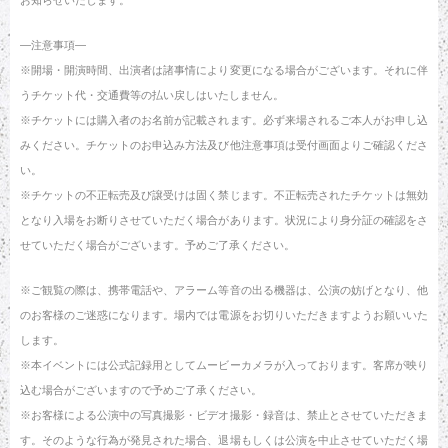
—注意事項―
※開場・開演時間、出演者は諸事情により変更になる場合がございます。それに伴
うチケット代・交通費等の払い戻しはいたしません。
※チケットには購入者のお名前が記載されます。必ず来場されるご本人がお申し込
みください。チケットのお申込み方法及び他注意事項は受付画面よりご確認くださ
い。
※チケットの不正転売及び譲受けは固く禁じます。不正転売されたチケットは無効
となり入場をお断りさせていただく場合があります。状況により身分証の確認をさ
せていただく場合がございます。予めご了承ください。
※ご観覧の際は、携帯電話や、アラーム等音の出る機器は、公演の妨げとなり、他
のお客様のご迷惑になります。場内では電源をお切りいただきますようお願いいた
します。
※本イベントには公式記録用としてムービーカメラが入っております。客席が映り
込む場合がございますので予めご了承ください。
※お客様による公演中の写真撮影・ビデオ撮影・録音は、禁止とさせていただきま
す。そのような行為が発見された場合、退場もしくは公演を中止させていただく場