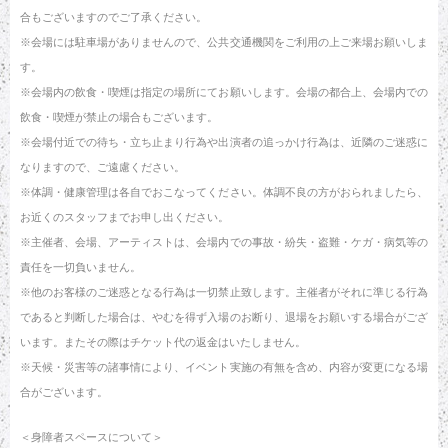
合もございますのでご了承ください。
※会場には駐車場がありませんので、公共交通機関をご利用の上ご来場お願いしま
す。
※会場内の飲食・喫煙は指定の場所にてお願いします。会場の都合上、会場内での
飲食・喫煙が禁止の場合もございます。
※会場付近での待ち・立ち止まり行為や出演者の追っかけ行為は、近隣のご迷惑に
なりますので、ご遠慮ください。
※体調・健康管理は各自でおこなってください。体調不良の方がおられましたら、
お近くのスタッフまでお申し出ください。
※主催者、会場、アーティストは、会場内での事故・紛失・盗難・ケガ・病気等の
責任を一切負いません。
※他のお客様のご迷惑となる行為は一切禁止致します。主催者がそれに準じる行為
であると判断した場合は、やむを得ず入場のお断り、退場をお願いする場合がござ
います。またその際はチケット代の返金はいたしません。
※天候・災害等の諸事情により、イベント実施の有無を含め、内容が変更になる場
合がございます。
＜身障者スペースについて＞