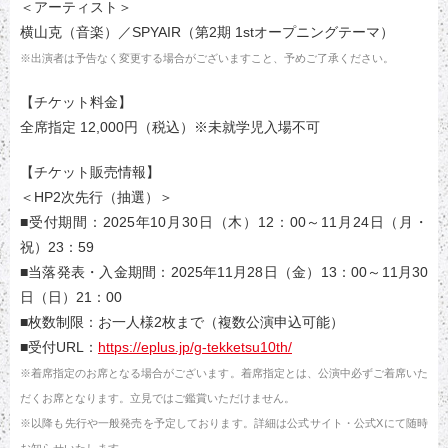
＜アーティスト＞
横山克（音楽）／SPYAIR（第2期 1stオープニングテーマ）
※出演者は予告なく変更する場合がございますこと、予めご了承ください。
【チケット料金】
全席指定 12,000円（税込）※未就学児入場不可
【チケット販売情報】
＜HP2次先行（抽選）＞
■受付期間：2025年10月30日（木）12：00～11月24日（月・
祝）23：59
■当落発表・入金期間：2025年11月28日（金）13：00～11月30
日（日）21：00
■枚数制限：お一人様2枚まで（複数公演申込可能）
■受付URL：
https://eplus.jp/g-tekketsu10th/
※着席指定のお席となる場合がございます。着席指定とは、公演中必ずご着席いた
だくお席となります。立見ではご鑑賞いただけません。
※以降も先行や一般発売を予定しております。詳細は公式サイト・公式Xにて随時
お知らせいたします。