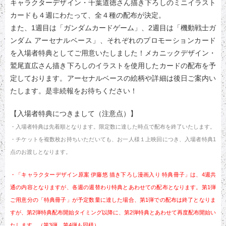
キャラクターデザイン・千葉道徳さん描き下ろしのミニイラスト
カードも４週にわたって、全４種の配布が決定。
また、1週目は「ガンダムカードゲーム」、2週目は「機動戦士ガ
ンダム アーセナルベース」、それぞれのプロモーションカード
を入場者特典としてご用意いたしました！メカニックデザイン・
鷲尾直広さん描き下ろしのイラストを使用したカードの配布を予
定しております。アーセナルベースの絵柄や詳細は後日ご案内い
たします。是非続報をお待ちください！
【入場者特典につきまして（注意点）】
・入場者特典は先着順となります。限定数に達した時点で配布を終了いたします。
・チケットを複数枚お持ちいただいても、お一人様１上映回につき、入場者特典1
点のお渡しとなります。
・「キャラクターデザイン原案 伊藤悠 描き下ろし漫画入り 特典冊子」は、4週共
通の内容となりますが、各週の週替わり特典とあわせての配布となります。第1弾
ご用意分の「特典冊子」が予定数量に達した場合、第1弾での配布は終了となりま
すが、第2弾特典配布開始タイミング以降に、第2弾特典とあわせて再度配布開始い
たします。（第3弾、第4弾も同様）