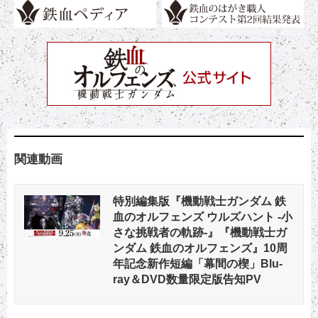
関連動画
特別編集版『機動戦士ガンダム 鉄
血のオルフェンズ ウルズハント -小
さな挑戦者の軌跡-』『機動戦士ガ
ンダム 鉄血のオルフェンズ』10周
年記念新作短編「幕間の楔」Blu-
ray＆DVD数量限定版告知PV