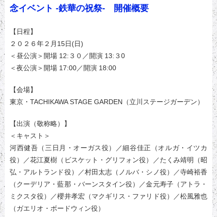
念イベント -鉄華の祝祭- 開催概要
【日程】
２０２６年２月15日(日)
＜昼公演＞開場 12:３０／開演 13:３0
＜夜公演＞開場 17:00／開演 18:00
【会場】
東京・TACHIKAWA STAGE GARDEN（立川ステージガーデン）
【出演（敬称略）】
＜キャスト＞
河西健吾（三日月・オーガス役）／細谷佳正（オルガ・イツカ
役）／花江夏樹（ビスケット・グリフォン役）／たくみ靖明（昭
弘・アルトランド役）／村田太志（ノルバ・シノ役）／寺崎裕香
（クーデリア・藍那・バーンスタイン役）／金元寿子（アトラ・
ミクスタ役）／櫻井孝宏（マクギリス・ファリド役）／松風雅也
（ガエリオ・ボードウィン役）