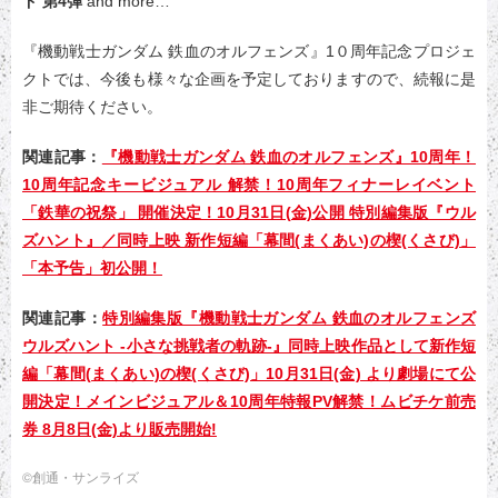
ド 第4弾
and more…
『機動戦士ガンダム 鉄血のオルフェンズ』1０周年記念プロジェ
クトでは、今後も様々な企画を予定しておりますので、続報に是
非ご期待ください。
関連記事：
『機動戦士ガンダム 鉄血のオルフェンズ』10周年！
10周年記念キービジュアル 解禁！10周年フィナーレイベント
「鉄華の祝祭」 開催決定！10月31日(金)公開 特別編集版『ウル
ズハント』／同時上映 新作短編「幕間(まくあい)の楔(くさび)」
「本予告」初公開！
関連記事：
特別編集版『機動戦士ガンダム 鉄血のオルフェンズ
ウルズハント -小さな挑戦者の軌跡-』同時上映作品として新作短
編「幕間(まくあい)の楔(くさび)」10月31日(金) より劇場にて公
開決定！メインビジュアル＆10周年特報PV解禁！ムビチケ前売
券 8月8日(金)より販売開始!
©創通・サンライズ