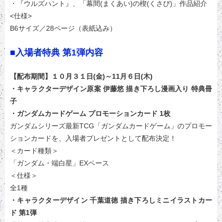
・『ウルズハント』、「幕間(まくあい)の楔(くさび)」作品紹介
<仕様>
B6サイズ／28ページ（表紙込み）
■入場者特典 第1弾内容
【配布期間】１０月３１日(金)～11月６日(木)
・キャラクターデザイン原案 伊藤悠 描き下ろし漫画入り 特典冊
子
・ガンダムカードゲーム プロモーションカード 1枚
ガンダムシリーズ最新TCG「ガンダムカードゲーム」のプロモー
ションカードを、入場者プレゼントとして配布決定！
＜カード種類＞
「ガンダム・端白星」EXベース
＜仕様＞
全1種
・キャラクターデザイン 千葉道徳 描き下ろしミニイラストカー
ド 第1弾