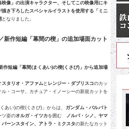
典映像」の出演キャラクター、そしてこの映像用にキ
が描き下ろしたスペシャルイラストを使用する「ミニ
開
となりました。
／新作短編「幕間の楔」の追加場面カット
作短編「幕間(まくあい)の楔(くさび)」から追加場
ィスタリオ・アファム
と
レンジー・ダブリスコ
のカッ
ナル・コーサ、カチュア・イノーシーの新規カットを
くあい)の楔(くさび)」からは、
ガンダム・バルバト
ーツ姿の
オルガ・イツカ
を囲む
ノルバ・シノ、ヤマ
・バーンスタイン、アトラ・ミクスタ
の新たなカット