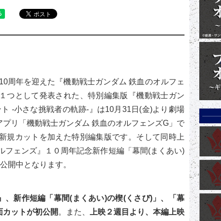
で10周年を迎えた『機動戦士ガンダム 鉄血のオルフェ
の１つとして発表された、特別編集版『機動戦士ガン
 -小さな挑戦者の軌跡-』は10月31日(金)より劇場
プリ「機動戦士ガンダム 鉄血のオルフェンズG」で
、新規カットを加えた特別編集版です。そして同時上
ルフェンズ』１０周年記念新作短編「幕間(まくあい)
て公開中となります。
、新作短編「幕間(まくあい)の楔(くさび)」、「幕
面カットが初公開
。また、
上映２週目より、本編上映