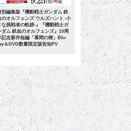
特別編集版『機動戦士ガンダム 鉄
血のオルフェンズ ウルズハント -小
さな挑戦者の軌跡-』『機動戦士ガ
ンダム 鉄血のオルフェンズ』10周
年記念新作短編「幕間の楔」Blu-
ray＆DVD数量限定版告知PV