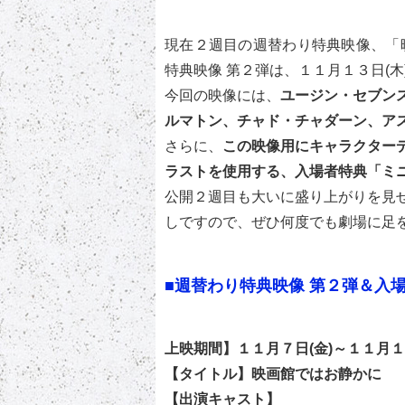
現在２週目の週替わり特典映像、「
特典映像 第２弾は、１１月１３日(木
今回の映像には、
ユージン・セブン
ルマトン、チャド・チャダーン、ア
さらに、
この映像用にキャラクター
ラストを使用する、入場者特典「ミ
公開２週目も大いに盛り上がりを見
しですので、ぜひ何度でも劇場に足
■週替わり特典映像 第２弾＆入
上映期間】１１月７日(金)～１１月１
【タイトル】映画館ではお静かに
【出演キャスト】