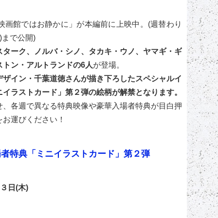
映画館ではお静かに」が本編前に上映中。(週替わり
)まで公開)
スターク、ノルバ・シノ、タカキ・ウノ、ヤマギ・ギ
ストン・アルトランドの6人
が登場。
デザイン・千葉道徳さんが描き下ろしたスペシャルイ
ニイラストカード」第２弾の絵柄が解禁となります。
せ、各週で異なる特典映像や豪華入場者特典が目白押
をお運びください！
場者特典「ミニイラストカード」第２弾
３日(木)