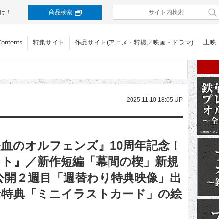
け！
商品検索
Contents
特集サイト
作品サイト(
アニメ・特撮
／
映画・ドラマ
)
上映
2025.11.10 18:05 UP
血のオルフェンズ』10周年記念！
ント』／新作短編「幕間の楔」新規
公開２週目「週替わり特典映像」出
者特典「ミニイラストカード」の絵