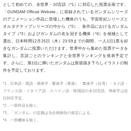
として初めての、全世界・10言語（*1）に対応した投票企画です。
「GUNDAM Official Website」に収録されているガンダムシリーズ
のアニメーション作品に登場した機体のうち、宇宙世紀シリーズと
オルタナティブシリーズの中から（*2）、各作品におけるガンダム
タイプ（*3）およびガンダムの名を冠する機体（*4）を候補として
選出。日本時間12月25日（木）23:59までの期間、一人1日1票を好
きなガンダムに投票いただけます。世界中から集めた投票データを
集計し、言語ごとのランキングと全世界ランキングを発表予定で
す。さらに、第1位に輝いたガンダムは新規描き下ろしイラストの制
作を予定しております。
*1…日本語・英語・簡体字・繫体字（香港）・繁体字（台湾）・タイ語・
フランス語・イタリア語・スペイン語・韓国語の全10言語。簡体字は近
日対応予定。
*2…一部作品を除く。
*3…「ガンダム」の定義は当企画独自の規定による。
*4…一部機体を除く。