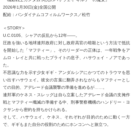
2026年1月30日(金)全国公開
配給：バンダイナムコフィルムワークス／松竹
＜STORY＞
U.C.0105、シャアの反乱から12年——。
圧政を強いる地球連邦政府に対し政府高官の暗殺という方法で抵抗
を開始した「マフティー」。そのリーダーの正体は、一年戦争をア
ムロ・レイと共に戦ったブライトの息子、ハサウェイ・ノアであっ
た。
不思議な力を示す少女ギギ・アンダルシアにかつてのトラウマを思
い出すハサウェイ。彼女の言葉に翻弄されながらもマフティーとし
ての目的、アデレード会議襲撃の準備を進めるが……。
連邦軍のケネス・スレッグは自ら立案したアデレード会議の支掩作
戦とマフティー殲滅の準備する中、刑事警察機構のハンドリー・ヨ
クサンから密約を持ちかけられる。
そして、ハサウェイ、ケネス、それぞれが目的のために動く一方
で、ギギもまた自分の役割のためにホンコンへと旅立つ。