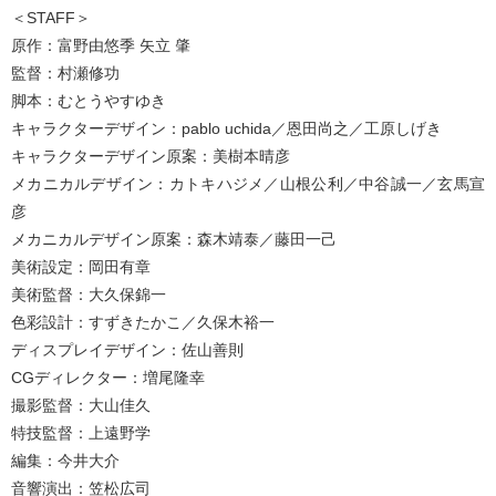
＜STAFF＞
原作：富野由悠季 矢立 肇
監督：村瀬修功
脚本：むとうやすゆき
キャラクターデザイン：pablo uchida／恩田尚之／工原しげき
キャラクターデザイン原案：美樹本晴彦
メカニカルデザイン：カトキハジメ／山根公利／中谷誠一／玄馬宣
彦
メカニカルデザイン原案：森木靖泰／藤田一己
美術設定：岡田有章
美術監督：大久保錦一
色彩設計：すずきたかこ／久保木裕一
ディスプレイデザイン：佐山善則
CGディレクター：増尾隆幸
撮影監督：大山佳久
特技監督：上遠野学
編集：今井大介
音響演出：笠松広司