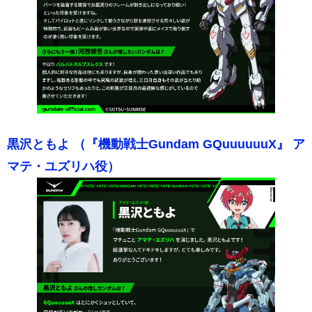
黒沢ともよ （『機動戦士Gundam GQuuuuuuX』 ア
マテ・ユズリハ役）