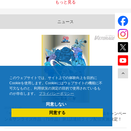
もっと見る
ニュース
このウェブサイトでは、サイト上での体験向上を目的に
Cookieを使用します。Cookieにはウェブサイトの機能に不
可欠なものと、利用状況の測定の目的で使用されているも
のが存在します。
プライバシーポリシー
同意しない
2026.8.7 UP
同意する
「サンライズ50周年」ポスタービジュアル公開！X投稿キャンペー
ン＆サンライズ作品（71作品）第1話連続ライブ配信実施決定！