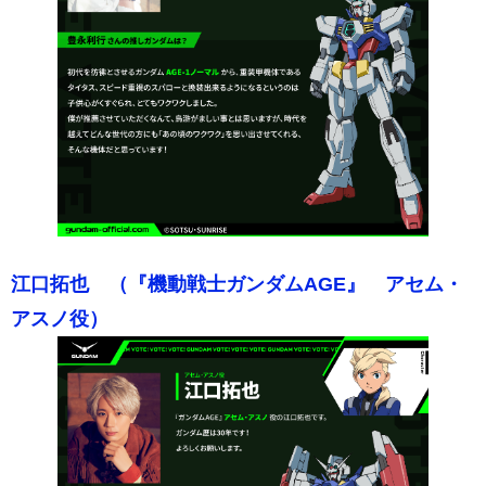
江口拓也 （『機動戦士ガンダムAGE』 アセム・
アスノ役）