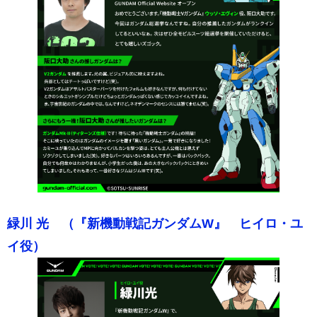
緑川 光 （『新機動戦記ガンダムW』 ヒイロ・ユ
イ役）