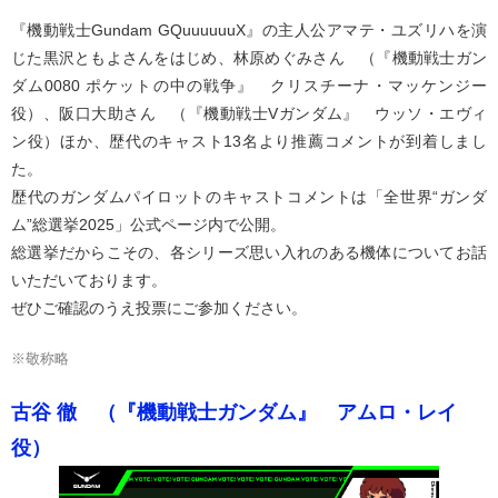
『機動戦士Gundam GQuuuuuuX』の主人公アマテ・ユズリハを演
じた黒沢ともよさんをはじめ、林原めぐみさん （『機動戦士ガン
ダム0080 ポケットの中の戦争』 クリスチーナ・マッケンジー
役）、阪口大助さん （『機動戦士Vガンダム』 ウッソ・エヴィ
ン役）ほか、歴代のキャスト13名より推薦コメントが到着しまし
た。
歴代のガンダムパイロットのキャストコメントは「全世界“ガンダ
ム”総選挙2025」公式ページ内で公開。
総選挙だからこその、各シリーズ思い入れのある機体についてお話
いただいております。
ぜひご確認のうえ投票にご参加ください。
※敬称略
古谷 徹 （『機動戦士ガンダム』 アムロ・レイ
役）