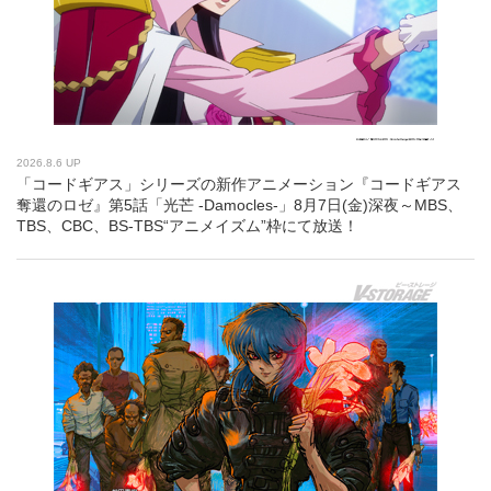
2026.8.6 UP
「コードギアス」シリーズの新作アニメーション『コードギアス
奪還のロゼ』第5話「光芒 -Damocles-」8月7日(金)深夜～MBS、
TBS、CBC、BS-TBS“アニメイズム”枠にて放送！