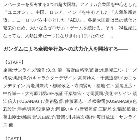
レベーターを所有する3つの超大国群。アメリカ合衆国を中心とした
『ユニオン』。中国、ロシア、インドを中心とした『人類革新連
盟』。ヨーロッパを中心とした『AEU』。各超大国群は己の威信と
繁栄のため、大いなるゼロサム・ゲームを続ける。そう、24世紀に
なっても、人類は未だ一つになりきれずにいたのだ......。
ガンダムによる全戦争行為への武力介入を開始する――
【STAFF】
企画:サンライズ/原作:矢立 肇・富野由悠季/監督:水島精二/シリーズ
構成:黒田洋介/キャラクターデザイン:高河ゆん・千葉道徳/メカニッ
クデザイン:海老川兼武・柳瀬敬之・寺岡賢司・福地 仁・鷲尾直広・
中谷誠一・大河原邦男/SF考証:千葉智宏・寺岡賢司/美術デザイン:須
江信人(KUSANAGI) /美術監督:佐藤豪志・若松栄司(KUSANAGI)/色
彩設計:手嶋明美/設定協力:岡部いさく/音響監督:三間雅文/撮影監督:
葛山剛士/編集:野尻由紀子/音楽:川井憲次/製作:毎日放送・サンライ
ズ 他
【CAST】