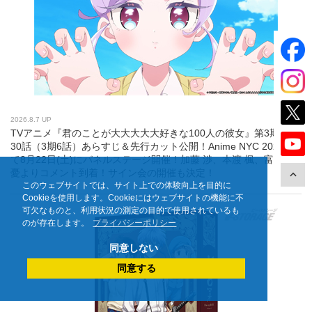
2026.8.7 UP
TVアニメ『君のことが大大大大大好きな100人の彼女』第3期 第
30話（3期6話）あらすじ＆先行カット公開！Anime NYC 2026に
て8月22日(土)にパネルステージ開催！加藤 渉、本渡 楓、富田美
憂よりコメント到着！サイン会の開催も決定！
このウェブサイトでは、サイト上での体験向上を目的に
Cookieを使用します。Cookieにはウェブサイトの機能に不
可欠なものと、利用状況の測定の目的で使用されているも
のが存在します。
プライバシーポリシー
同意しない
同意する