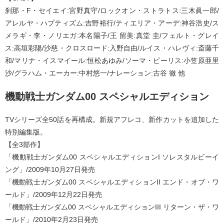
刹那・F・セイエイ:宮野真守/ロックオン・ストラトス:三木眞一郎/
アレルヤ・ハプティズム:吉野裕行/ティエリア・アーデ:神谷浩史/ス
メラギ・李・ノリエガ:本名陽子/王 留美:真堂 圭/フェルト・グレイ
ス:高垣彩陽/沙慈・クロスロード:入野自由/ルイス・ハレヴィ:斎藤千
和/マリナ・イスマイール:恒松あゆみ/ソーマ・ピーリス:小笠原亜里
沙/グラハム・エーカー:中村悠一/ナレーション:古谷 徹 他
機動戦士ガンダム00 スペシャルエディション
TVシリーズ全50話を再構成。新規アフレコ、新作カットを追加した
特別編集版。
【全3部作】
「機動戦士ガンダム00 スペシャルエディションI ソレスタルビーイ
ング」/2009年10月27日発売
「機動戦士ガンダム00 スペシャルエディションII エンド・オブ・ワ
ールド」/2009年12月22日発売
「機動戦士ガンダム00 スペシャルエディションIII リターン・ザ・ワ
ールド」/2010年2月23日発売