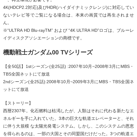
4K(HDCP2.2対応)及びHDR(ハイダイナミックレンジ)に対応してい
ないテレビ等でご覧になる場合は、本来の画質では再生されませ
ん。
※“ULTRA HD Blu-rayTM” および “4K ULTRA HD”ロゴは、ブルーレ
イディスクアソシエーションの商標です。
機動戦士ガンダム00 TVシリーズ
【全50話】1stシーズン(全25話) :2007年10月~2008年3月にMBS・
TBS全国ネットにて放送
2ndシーズン(全25話):2008年10月~2009年3月にMBS・TBS全国ネ
ットにて放送
【ストーリー】
西暦2307年。化石燃料は枯渇したが、人類はそれに代わる新たなエ
ネルギーを手に入れていた。3本の巨大な軌道エレベーターと、それ
に伴う大規模 な太陽光発電システム。しかし、このシステムの恩恵
を得られるのは、一部の大国とその同盟国だけだった。3つの軌道エ