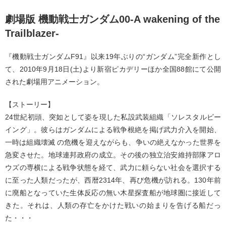
劇場版 機動戦士ガンダム00-A wakening of the
Trailblazer-
『機動戦士ガンダムF91』以来19年ぶりの“ガンダム”完全新作とし
て、2010年9月18日(土)より新宿ピカデリーほか全国88館にて公開
された劇場用アニメーション。
【ストーリー】
24世紀初頭、突如として姿を現した私設武装組織「ソレスタルビー
イング」。彼らはガンダムによる戦争根絶を掲げ武力介入を開始、
一時は組織壊滅 の危機を迎えながらも、争いの絶えなかった世界を
急変させた。地球連邦政府の成立。その後の独立治安維持部隊アロ
ウズの専横による戦争状態を経て、武力に頼らない社会を選択する
に至った人類だったが、西暦2314年、再び危機が訪れる。130年前
に廃船となっていた生体反応の無い木星探査船が地球圏に接近して
きた。それは、人類の存亡をかけた戦いの始まりを告げる船だっ
た・・・