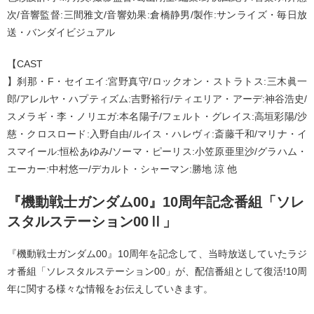
次/音響監督:三間雅文/音響効果:倉橋静男/製作:サンライズ・毎日放
送・バンダイビジュアル
【CAST
】刹那・F・セイエイ:宮野真守/ロックオン・ストラトス:三木眞一
郎/アレルヤ・ハプティズム:吉野裕行/ティエリア・アーデ:神谷浩史/
スメラギ・李・ノリエガ:本名陽子/フェルト・グレイス:高垣彩陽/沙
慈・クロスロード:入野自由/ルイス・ハレヴィ:斎藤千和/マリナ・イ
スマイール:恒松あゆみ/ソーマ・ピーリス:小笠原亜里沙/グラハム・
エーカー:中村悠一/デカルト・シャーマン:勝地 涼 他
『機動戦士ガンダム00』10周年記念番組「ソレ
スタルステーション00Ⅱ」
『機動戦士ガンダム00』10周年を記念して、当時放送していたラジ
オ番組「ソレスタルステーション00」が、配信番組として復活!10周
年に関する様々な情報をお伝えしていきます。