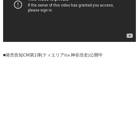
■発売告知CM第1弾(ティエリア/cv.神谷浩史)公開中