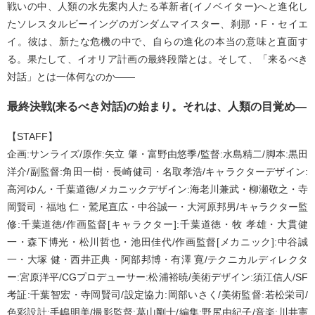
戦いの中、人類の水先案内人たる革新者(イノベイター)へと進化し
たソレスタルビーイングのガンダムマイスター、刹那・F・セイエ
イ。彼は、新たな危機の中で、自らの進化の本当の意味と直面す
る。果たして、イオリア計画の最終段階とは。そして、「来るべき
対話」とは一体何なのか――
最終決戦(来るべき対話)の始まり。それは、人類の目覚め―
【STAFF】
企画:サンライズ/原作:矢立 肇・富野由悠季/監督:水島精二/脚本:黒田
洋介/副監督:角田一樹・長崎健司・名取孝浩/キャラクターデザイン:
高河ゆん・千葉道徳/メカニックデザイン:海老川兼武・柳瀬敬之・寺
岡賢司・福地 仁・鷲尾直広・中谷誠一・大河原邦男/キャラクター監
修:千葉道徳/作画監督[キャラクター]:千葉道徳・牧 孝雄・大貫健
一・森下博光・松川哲也・池田佳代/作画監督[メカニック]:中谷誠
一・大塚 健・西井正典・阿部邦博・有澤 寛/テクニカルディレクタ
ー:宮原洋平/CGプロデューサー:松浦裕暁/美術デザイン:須江信人/SF
考証:千葉智宏・寺岡賢司/設定協力:岡部いさく/美術監督:若松栄司/
色彩設計:手嶋明美/撮影監督:葛山剛士/編集:野尻由紀子/音楽:川井憲