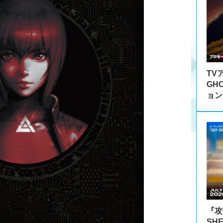
TV
GH
ョン
『攻殻
SH