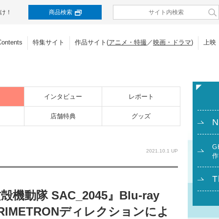
け！
商品検索
Contents
特集サイト
作品サイト(
アニメ・特撮
／
映画・ドラマ
)
上映
インタビュー
レポート
店舗特典
グッズ
N
G
2021.10.1 UP
作
T
動隊 SAC_2045』Blu-ray
RIMETRONディレクションによ