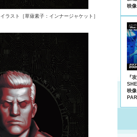
映像
しイラスト［草薙素子：インナージャケット］
『攻殻
SH
映像
PA