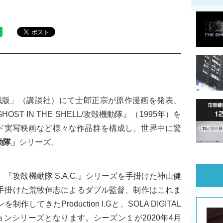
海賊版」（講談社）にて士郎正宗が原作漫画を発表、
T IN THE SHELL/攻殻機動隊』（1995年）を
ド実写映画など様々な作品群を構成し、世界中に驚
動隊」
シリーズ。
は、『攻殻機動隊 S.A.C.』シリーズを手掛けた神山健
ズを手掛けた荒牧伸志によるダブル監督、制作はこれま
てきたProduction I.Gと、SOLA DIGITAL
ョンシリーズとなります。シーズン１が2020年4月