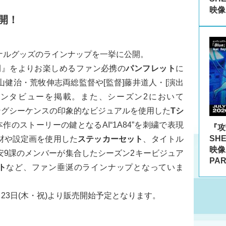
映像
開！
ナルグッズのラインナップを一挙に公開。
の人間』をよりお楽しめるファン必携の
パンフレット
に
健治・荒牧伸志両総監督や[監督]藤井道人・[演出
インタビューを掲載。また、シーズン2において
ニングシーケンスの印象的なビジュアルを使用した
Tシ
作のストーリーの鍵となるAI“1A84”を刺繍で表現
『攻殻
SH
材や設定画を使用した
ステッカーセット
、タイトル
映像
安9課のメンバーが集合したシーズン2キービジュア
PA
ト
など、ファン垂涎のラインナップとなっていま
。
月23日(木・祝)より販売開始予定となります。