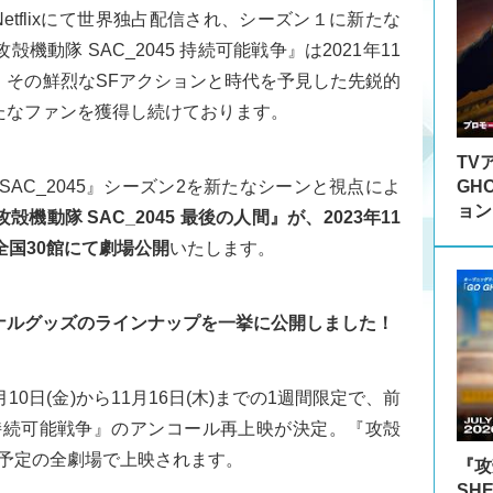
etflixにて世界独占配信され、シーズン１に新たな
動隊 SAC_2045 持続可能戦争』は2021年11
、その鮮烈なSFアクションと時代を予見した先鋭的
たなファンを獲得し続けております。
TV
GH
AC_2045』シーズン2を新たなシーンと視点によ
ョン
殻機動隊 SAC_2045 最後の人間』が、2023年11
全国30館にて劇場公開
いたします。
ナルグッズのラインナップを一挙に公開しました！
0日(金)から11月16日(木)までの1週間限定で、前
5 持続可能戦争』のアンコール再上映が決定。『攻殻
上映予定の全劇場で上映されます。
『攻殻
SH