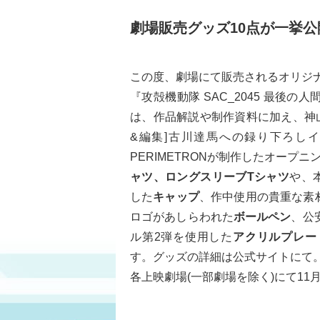
劇場販売グッズ10点が一挙公
この度、劇場にて販売されるオリジ
『攻殻機動隊 SAC_2045 最後
は、作品解説や制作資料に加え、神山
&編集]古川達馬への録り下ろし
PERIMETRONが制作したオープ
ャツ、ロングスリーブTシャツ
や、本
した
キャップ
、作中使用の貴重な素
ロゴがあしらわれた
ボールペン
、公
ル第2弾を使用した
アクリルプレー
す。グッズの詳細は公式サイトにて
各上映劇場(一部劇場を除く)にて11