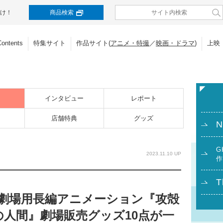
け！
商品検索
Contents
特集サイト
作品サイト(
アニメ・特撮
／
映画・ドラマ
)
上映
インタビュー
レポート
店舗特典
グッズ
N
G
2023.11.10 UP
作
T
開！劇場用長編アニメーション『攻殻
最後の人間』劇場販売グッズ10点が一