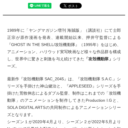
1989年に「ヤングマガジン増刊 海賊版」（講談社）にて士郎
正宗が原作漫画を発表、連載開始以来、押井守監督による
『GHOST IN THE SHELL/攻殻機動隊』（1995年）をはじめ、
アニメーション、ハリウッド実写映画など様々な作品群を構成
し、世界中に驚きと刺激を与え続けてきた
「攻殻機動隊」
シリ
ーズ。
最新作『攻殻機動隊 SAC_2045』は、『攻殻機動隊 S.A.C.』シ
リーズを手掛けた神山健治と、『APPLESEED』シリーズを手
掛けた荒牧伸志によるダブル監督、制作はこれまでの「攻殻機
動隊」のアニメーションを制作してきたProduction I.Gと、
SOLA DIGITAL ARTSの共同制作によるアニメーションシリー
ズとなります。
シーズン１が2020年4月より、シーズン２が2022年5月より