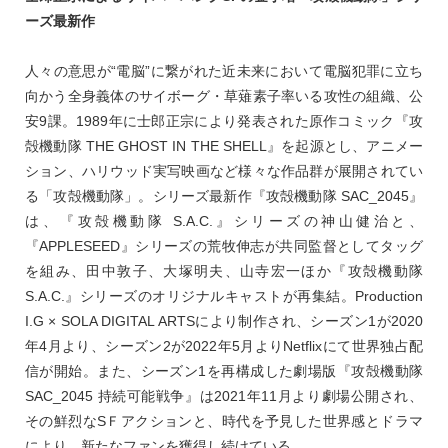
ーズ最新作
人々の意思が“電脳”に繋がれた近未来において電脳犯罪に立ち
向かう全身義体のサイボーグ・草薙素子率いる攻性の組織、公
安9課。1989年に士郎正宗により発表された原作コミック『攻
殻機動隊 THE GHOST IN THE SHELL』を起源とし、アニメー
ション、ハリウッド実写映画など様々な作品群が展開されてい
る「攻殻機動隊」。シリーズ最新作『攻殻機動隊 SAC_2045』
は、『攻殻機動隊 S.A.C.』シリーズの神山健治と、
『APPLESEED』シリーズの荒牧伸志が共同監督としてタッグ
を組み、田中敦子、大塚明夫、山寺宏一ほか『攻殻機動隊
S.A.C.』シリーズのオリジナルキャストが再集結。Production
I.G × SOLA DIGITAL ARTSにより制作され、シーズン1が2020
年4月より、シーズン2が2022年5月よりNetflixにて世界独占配
信が開始。また、シーズン1を再構成した劇場版『攻殻機動隊
SAC_2045 持続可能戦争』は2021年11月より劇場公開され、
その鮮烈なSＦアクションと、時代を予見した世界感とドラマ
により、新たなファンを獲得し続けている。