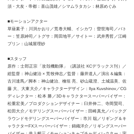
須・大友・帝都：喜山茂雄／シマムラタカシ：林原めぐみ
■モーションアクター
草薙素子：川渕かおり／荒巻大輔、イシカワ：曽世海司／バト
ー：笠原紳司／トグサ：岡田地平／サイトー：武井秀哲／江崎
プリン：山城屋理紗
■スタッフ
原作：士郎正宗「攻殻機動隊」（講談社 KCデラックス刊）／
総監督：神山健治 × 荒牧伸志／監督：藤井道人／演出＆編集：
古川達馬／脚本：神山健治、檜垣 亮、砂山蔵澄、土城温美、佐
藤 大、大東大介／キャラクターデザイン：Ilya Kuvshinov／CG
ディレクター：松本 勝／3Dキャラクタースーパーバイザー：
松重宏美／プロダクションデザイナー：臼井伸二、寺岡賢司、
松田大介／モデリングスーパーバイザー：田崎真允／バックグ
ラウンドモデリングスーパーバイザー：市川 聡／リギング＆キ
ャラクターFXスーパーバイザー：錦織洋介／リギングスーパー
バイザー：井上暢三／モーションキャプチャディレクター：宇