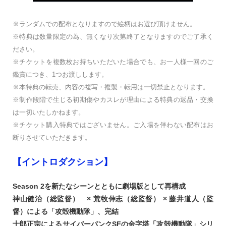
※ランダムでの配布となりますので絵柄はお選び頂けません。
※特典は数量限定の為、無くなり次第終了となりますのでご了承く
ださい。
※チケットを複数枚お持ちいただいた場合でも、お一人様一回のご
鑑賞につき、1つお渡しします。
※本特典の転売、内容の複写・複製・転用は一切禁止となります。
※制作段階で生じる初期傷やカスレが理由による特典の返品・交換
は一切いたしかねます。
※チケット購入特典ではございません。ご入場を伴わない配布はお
断りさせていただきます。
【イントロダクション】
Season 2を新たなシーンとともに劇場版として再構成
神山健治（総監督） × 荒牧伸志（総監督） × 藤井道人（監
督）による「攻殻機動隊」、完結
士郎正宗によるサイバーパンクSFの金字塔「攻殻機動隊」シリ