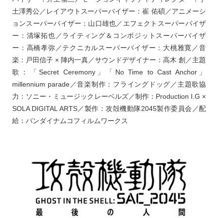
土澤秀公／レイアウトスーパーバイザー：崔 佑碩／アニメーシ
ョンスーパーバイザー：山口雄也／エフェクトスーパーバイザ
ー：清塚拓也／ライティング＆コンポジットスーパーバイザ
ー：高橋孝弥／テクニカルスーパーバイザー：大桃雅寛／音
楽：戸田信子 × 陣内一真／サウンドデザイナー：高木 創／主題
歌：「Secret Ceremony」「No Time to Cast Anchor」
millennium parade／音楽制作：フライングドッグ／主題歌協
力：ソニー・ミュージックレーベルズ／制作：Production I.G ×
SOLA DIGITAL ARTS／製作：攻殻機動隊2045製作委員会／配
給：バンダイナムコフィルムワークス