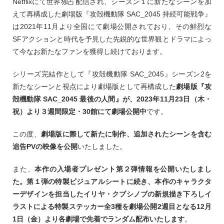
Netflixにて世界独占配信され、シーズン１に新たなシーンを加
えて再構成した劇場版『攻殻機動隊 SAC_2045 持続可能戦争』
は2021年11月より全国にて劇場公開されており、その鮮烈な
SFアクションと時代を予見した先鋭的な世界観とドラマによっ
て今なお新たなファンを獲得し続けております。
シリーズ完結作として『攻殻機動隊 SAC_2045』シーズン2を
新たなシーンと視点により劇場版として再構成した
劇場版『攻
殻機動隊 SAC_2045 最後の人間』が、2023年11月23日（木・
祝）より３週間限定・30館にて劇場公開中
です。
この度、
劇場版に際して新たに制作、追加されたシーンを含む
追告PVの映像を公開
いたしました。
また、
本作の入場者プレゼント第２弾情報を公開いたしまし
た。第１弾の特製ビジュアルシートに続き、本作のキャラクタ
ーデザインを担当したイリヤ・クブシノブの新規描き下ろしイ
ラストによる特製ステッカー全3種を劇場公開2週目となる12月
1日（金）より各劇場で先着でランダム配布いたします
。