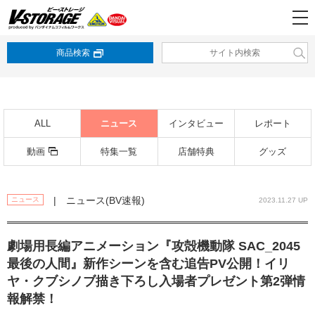
商品検索
ALL
ニュース
インタビュー
レポート
動画
特集一覧
店舗特典
グッズ
| ニュース(BV速報)
ニュース
2023.11.27 UP
劇場用長編アニメーション『攻殻機動隊 SAC_2045
最後の人間』新作シーンを含む追告PV公開！イリ
ヤ・クブシノブ描き下ろし入場者プレゼント第2弾情
報解禁！