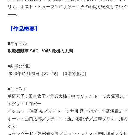
リカ、ポスト・ヒューマンによる三つ巴の戦闘が激化していく
――。
【作品概要】
■タイトル
攻殻機動隊 SAC_2045 最後の人間
■劇場公開日
2023年11月23日（木・祝）［3週間限定］
■キャスト
草薙素子：田中敦子／荒巻大輔：中 博史／バトー：大塚明夫／
トグサ：山寺宏一
イシカワ：仲野 裕／サイトー：大川 透／パズ：小野塚貴志／
ボーマ：山口太郎／タチコマ：玉川砂記子／江崎プリン：潘め
ぐみ
スタンダード：津田健次郎／ジョン・スミス：曽世海司／久利