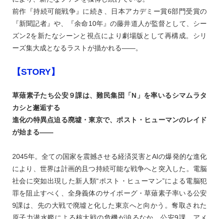
前作『持続可能戦争』に続き、日本アカデミー賞6部門受賞の
『新聞記者』や、『余命10年』の藤井道人が監督として、シー
ズン2を新たなシーンと視点により劇場版として再構成。シリ
ーズ集大成となるラストが描かれる——。
【STORY】
草薙素子たち公安９課は、難民集団「N」を率いるシマムラタ
カシと邂逅する
進化の特異点迫る廃墟・東京で、ポスト・ヒューマンのレイド
が始まる——
2045年。全ての国家を震撼させる経済災害とAIの爆発的な進化
により、世界は計画的且つ持続可能な戦争へと突入した。電脳
社会に突如出現した新人類“ポスト・ヒューマン”による電脳犯
罪を阻止すべく、全身義体のサイボーグ・草薙素子率いる公安
9課は、先の大戦で廃墟と化した東京へと向かう。奪取された
原子力潜水艦による核大戦の危機が迫るなか、公安9課、アメ