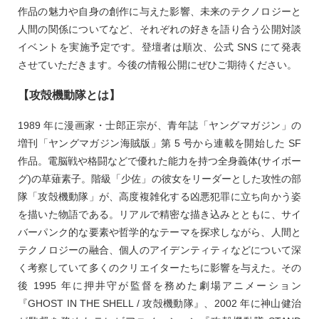
作品の魅力や自身の創作に与えた影響、未来のテクノロジーと
人間の関係についてなど、それぞれの好きを語り合う公開対談
イベントを実施予定です。登壇者は順次、公式 SNS にて発表
させていただきます。今後の情報公開にぜひご期待ください。
【攻殻機動隊とは】
1989 年に漫画家・士郎正宗が、青年誌「ヤングマガジン」の
増刊「ヤングマガジン海賊版」第 5 号から連載を開始した SF
作品。電脳戦や格闘などで優れた能力を持つ全身義体(サイボー
グ)の草薙素子。階級「少佐」の彼女をリーダーとした攻性の部
隊「攻殻機動隊」が、高度複雑化する凶悪犯罪に立ち向かう姿
を描いた物語である。リアルで精密な描き込みとともに、サイ
バーパンク的な要素や哲学的なテーマを探求しながら、人間と
テクノロジーの融合、個人のアイデンティティなどについて深
く考察していて多くのクリエイターたちに影響を与えた。その
後 1995 年に押井守が監督を務めた劇場アニメーション
『GHOST IN THE SHELL / 攻殻機動隊』、2002 年に神山健治