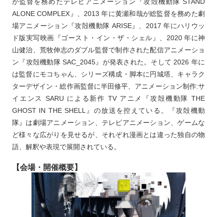
が監督を務めたテレビアニメーション『攻殻機動隊 STAND
ALONE COMPLEX』、2013 年に黄瀬和哉が総監督を務めた劇
場アニメーション『攻殻機動隊 ARISE』、2017 年にハリウッ
ド版実写映画『ゴースト・イン・ザ・シェル』、2020 年に神
山健治、荒牧伸志のダブル監督で制作された配信アニメーショ
ン『攻殻機動隊 SAC_2045』が発表された。そして 2026 年に
は監督にモコちゃん、シリーズ構成・脚本に円城塔、キャラク
ターデザイン・総作画監督に半田修平、アニメーション制作:サ
イエンス SARU による新作 TV アニメ『攻殻機動隊 THE
GHOST IN THE SHELL』の放送を控えている。『攻殻機動
隊』は劇場アニメーション、テレビアニメーション、ゲームな
ど様々な広がりを見せるが、それぞれ漫画とは違った独自の物
語、解釈や表現で展開されている。
【会場・開催概要】