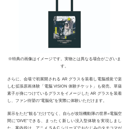
※特典の画像はイメージです。実物とは異なる場合がございま
す。
さらに、会場で初展開される AR グラスを装着し電脳感覚で楽
しむ拡張原画体験「電脳 VISION 体験チケット」も発売。草薙
素子が身につけているグラスをイメージした AR グラスを装着
し、ファン待望の“電脳化”を実際に体験いただけます。
展示をただ“観る”だけでなく、自らが攻殻機動隊の世界=電脳空
間に“DIVE”できる、まったく新しい没入型体験を実現しまし
た。案内役は、アニメ S.A.C.シリーズでおなじみのタチコマが