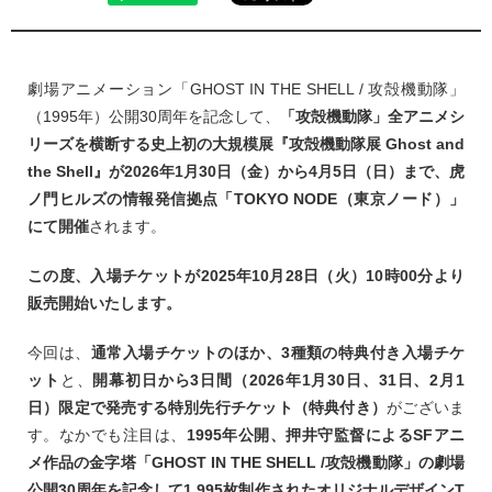
劇場アニメーション「GHOST IN THE SHELL / 攻殻機動隊」
（1995年）公開30周年を記念して、
「攻殻機動隊」全アニメシ
リーズを横断する史上初の大規模展『攻殻機動隊展 Ghost and
the Shell』が2026年1月30日（金）から4月5日（日）まで、虎
ノ門ヒルズの情報発信拠点「TOKYO NODE（東京ノード）」
にて開催
されます。
この度、入場チケットが2025年10月28日（火）10時00分より
販売開始いたします。
今回は、
通常入場チケットのほか、3種類の特典付き入場チケ
ット
と、
開幕初日から3日間（2026年1月30日、31日、2月1
日）限定で発売する特別先行チケット（特典付き）
がございま
す。なかでも注目は、
1995年公開、押井守監督によるSFアニ
メ作品の金字塔「GHOST IN THE SHELL /攻殻機動隊」の劇場
公開30周年を記念して1,995枚制作されたオリジナルデザインT