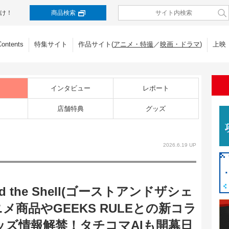
け！
商品検索
Contents
特集サイト
作品サイト(
アニメ・特撮
／
映画・ドラマ
)
上映
インタビュー
レポート
店舗特典
グッズ
2026.6.19 UP
d the Shell(ゴーストアンドザシェ
メ商品やGEEKS RULEとの新コラ
ッズ情報解禁！タチコマAIも開幕日