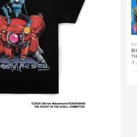
202
新
T
ト