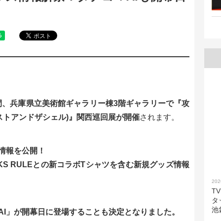
期間、兵庫県立美術館ギャラリー棟3階ギャラリーで『攻
ll(ゴーストアンドザシェル)』関西巡回展が開催
されます。
情報を公開！
KS RULEとの新コラボTシャツを含む新規グッズ情報
202
T
タ
池
AI」が開幕日に登場することも決定となりました。