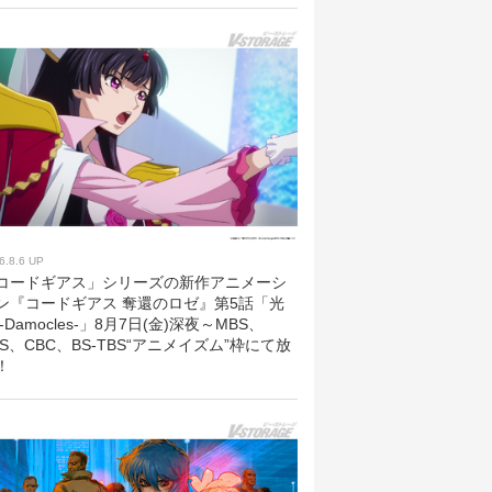
6.8.6 UP
コードギアス」シリーズの新作アニメーシ
ン『コードギアス 奪還のロゼ』第5話「光
 -Damocles-」8月7日(金)深夜～MBS、
BS、CBC、BS-TBS“アニメイズム”枠にて放
！