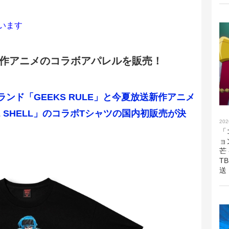
います
Eと新作アニメのコラボアパレルを販売！
ンド「GEEKS RULE」と今夏放送新作アニメ
THE SHELL」のコラボTシャツの国内初販売が決
202
「
ョ
芒
T
送