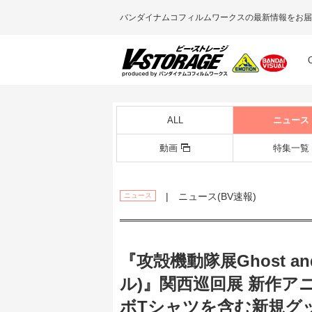
バンダイナムコフィルムワークスの最新情報をお届
ALL
ニュース
動画
特集一覧
| ニュース(BV速報)
ニュース
『攻殻機動隊展Ghost an
ル)』関西巡回展 新作アニ
ボTシャツを含む新規グ