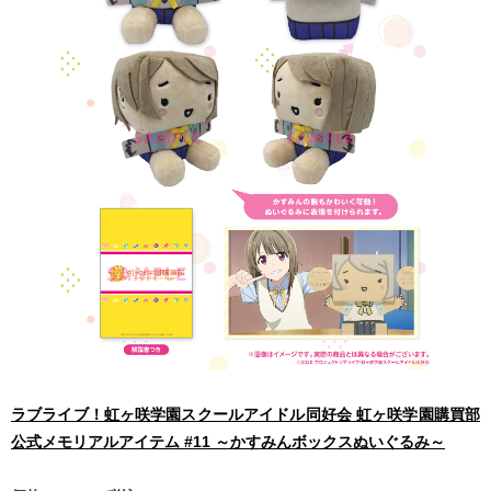
ラブライブ！虹ヶ咲学園スクールアイドル同好会 虹ヶ咲学園購買部
公式メモリアルアイテム #11 ～かすみんボックスぬいぐるみ～