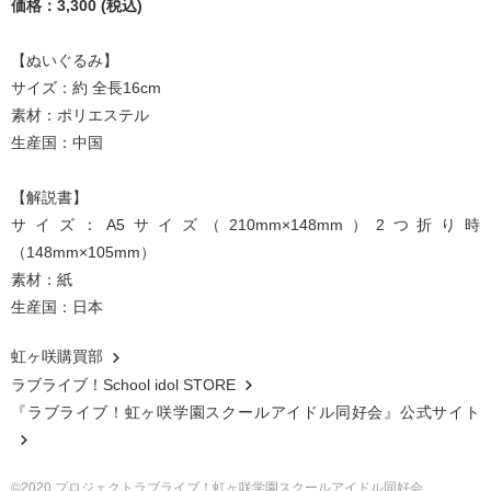
価格：3,300 (税込)
【ぬいぐるみ】
サイズ：約 全長16cm
素材：ポリエステル
生産国：中国
【解説書】
サイズ：A5サイズ（210mm×148mm）2つ折り時
（148mm×105mm）
素材：紙
生産国：日本
虹ヶ咲購買部
ラブライブ！School idol STORE
『ラブライブ！虹ヶ咲学園スクールアイドル同好会』公式サイト
©2020 プロジェクトラブライブ！虹ヶ咲学園スクールアイドル同好会