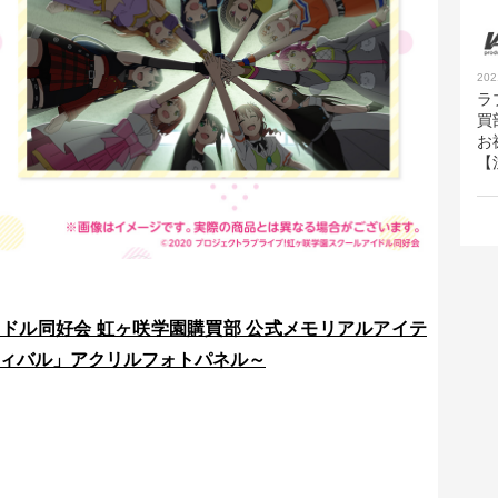
202
ラ
買
お
【
ドル同好会 虹ヶ咲学園購買部 公式メモリアルアイテ
スティバル」アクリルフォトパネル～