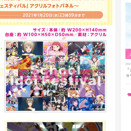
202
『
ョ