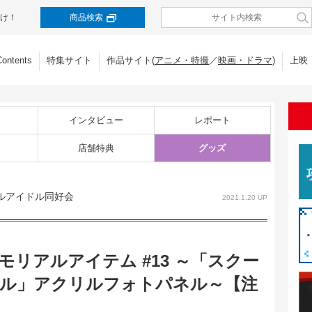
け！
商品検索
Contents
特集サイト
作品サイト(
アニメ・特撮
／
映画・ドラマ
)
上映
インタビュー
レポート
店舗特典
グッズ
ルアイドル同好会
2021.1.20 UP
モリアルアイテム #13 ～「スクー
ル」アクリルフォトパネル～【注
】