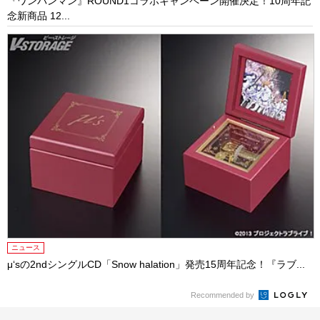
『ワンパンマン』ROUND1コラボキャンペーン開催決定！10周年記
念新商品 12...
ニュース
μ‘sの2ndシングルCD「Snow halation」発売15周年記念！『ラブ...
Recommended by