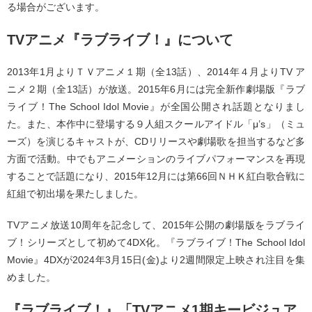
る場合がございます。
TVアニメ『ラブライブ！』について
2013年1月よりＴＶアニメ１期（全13話）、2014年４月よりTV ア
ニメ２期（全13話）が放送。2015年6月には完全新作劇場版『ラブ
ライブ！The School Idol Movie』が全国公開され話題となりまし
た。また、本作中に登場する９人組スクールアイドル「μ’s」（ミュ
ーズ）を演じるキャストが、CDリリースや劇場歌を担当するなど多
方面で活動。中でもアニメーションのライブパフォーマンスを再現
することで話題になり、2015年12月には第66回ＮＨＫ紅白歌合戦に
紅組で初出場を果たしました。
TVアニメ放送10周年を記念して、2015年公開の劇場版をラブライ
ブ！シリーズとして初めて4DX化。『ラブライブ！The School Idol
Movie』4DXが2024年3月15日(金)より2週間限定上映され注目を集
めました。
『ラブライブ！』「TVアニメ1期キービジュア