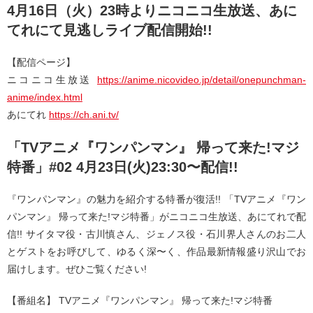
4月16日（火）23時よりニコニコ生放送、あに
てれにて見逃しライブ配信開始!!
【配信ページ】
ニコニコ生放送
https://anime.nicovideo.jp/detail/onepunchman-
anime/index.html
あにてれ
https://ch.ani.tv/
「TVアニメ『ワンパンマン』 帰って来た!マジ
特番」#02 4月23日(火)23:30〜配信!!
『ワンパンマン』の魅力を紹介する特番が復活!! 「TVアニメ『ワン
パンマン』 帰って来た!マジ特番」がニコニコ生放送、あにてれで配
信!! サイタマ役・古川慎さん、ジェノス役・石川界人さんのお二人
とゲストをお呼びして、ゆるく深〜く、作品最新情報盛り沢山でお
届けします。ぜひご覧ください!
【番組名】 TVアニメ『ワンパンマン』 帰って来た!マジ特番