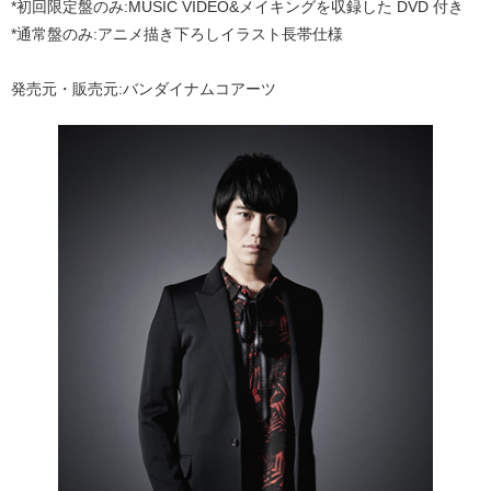
*初回限定盤のみ:MUSIC VIDEO&メイキングを収録した DVD 付き
*通常盤のみ:アニメ描き下ろしイラスト長帯仕様
発売元・販売元:バンダイナムコアーツ