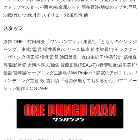
クトップマスター:小西克幸/金属バット:羽多野渉/地獄のフブキ:早見
沙織/ガロウ:緑川光 スイリュー:松風雅也 他
スタッフ
原作:ONE・村田雄介「ワンパンマン」(集英社「となりのヤングジ
ャンプ」連載)/監督:櫻井親良/シリーズ構成:鈴木智尋/キャラクター
デザイン:久保田誓/美術監督:池田繁美、丸山由紀子/色彩設計:店橋真
弓/撮影監督:大河内喜夫/編集:後藤正浩(REAL-T) /音響監督:岩浪美和/
音楽:宮崎誠/オープニング主題歌:JAM Project「静寂のアポストル」/
エンディング主題 歌:古川慎「地図が無くても戻るから」/アニメー
ション制作:J.C.STAFF