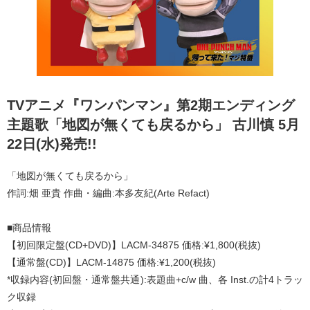
TVアニメ『ワンパンマン』第2期エンディング
主題歌「地図が無くても戻るから」 古川慎 5月
22日(水)発売!!
「地図が無くても戻るから」
作詞:畑 亜貴 作曲・編曲:本多友紀(Arte Refact)
■商品情報
【初回限定盤(CD+DVD)】LACM-34875 価格:¥1,800(税抜)
【通常盤(CD)】LACM-14875 価格:¥1,200(税抜)
*収録内容(初回盤・通常盤共通):表題曲+c/w 曲、各 Inst.の計4トラッ
ク収録