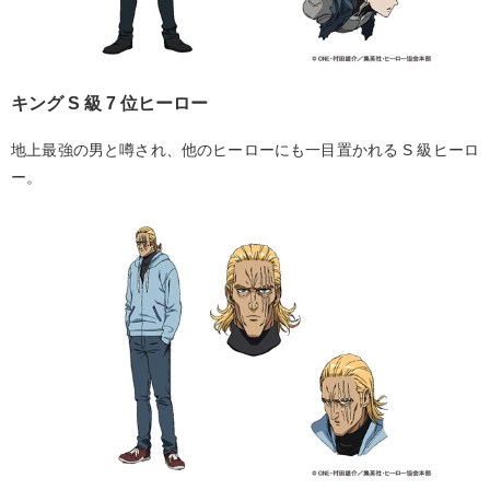
キング S 級 7 位ヒーロー
地上最強の男と噂され、他のヒーローにも一目置かれる S 級ヒーロ
ー。