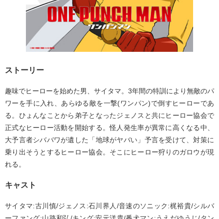
ストーリー
趣味でヒーローを始めた男、サイタマ。3年間の特訓により無敵のパ
ワーを手に入れ、あらゆる敵を一撃(ワンパン)で倒すヒーローであ
る。ひょんなことから弟子となったジェノスと共にヒーロー協会で
正式なヒーロー活動を開始する。怪人発生率が異常に高くなる中、
大予言者シババワが遺した「地球がヤバい」予言を受けて、対策に
乗り出そうとするヒーロー協会。そこにヒーロー狩りのガロウが現
れる。
キャスト
サイタマ:古川慎/ジェノス:石川界人/音速のソニック:梶裕貴/シルバ
ーファング:山路和弘/キング:安元洋貴/番犬マン:うえだゆうじ/タン