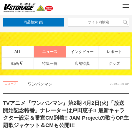
商品検索
ALL
ニュース
インタビュー
レポート
動画
特集一覧
店舗特典
グッズ
| ワンパンマン
ニュース
2019.3.26 UP
TVアニメ『ワンパンマン』第2期 4月2日(火)「放送
開始記念特番」ナレーターは戸田恵子!! 最新キャラ
クター設定＆番宣CM到着!! JAM Projectの歌うOP主
題歌ジャケット＆CMも公開!!!