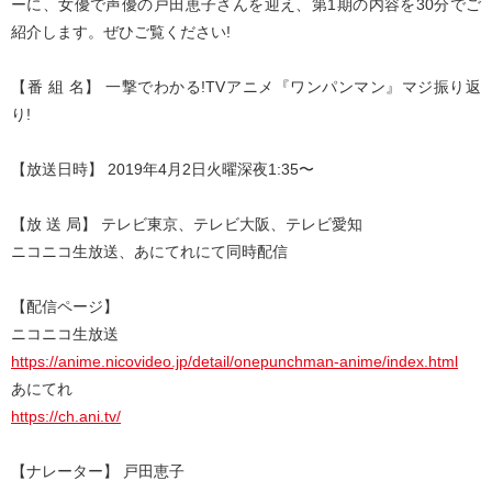
ーに、女優で声優の戸田恵子さんを迎え、第1期の内容を30分でご
紹介します。ぜひご覧ください!
【番 組 名】 一撃でわかる!TVアニメ『ワンパンマン』マジ振り返
り!
【放送日時】 2019年4月2日火曜深夜1:35〜
【放 送 局】 テレビ東京、テレビ大阪、テレビ愛知
ニコニコ生放送、あにてれにて同時配信
【配信ページ】
ニコニコ生放送
https://anime.nicovideo.jp/detail/onepunchman-anime/index.html
あにてれ
https://ch.ani.tv/
【ナレーター】 戸田恵子