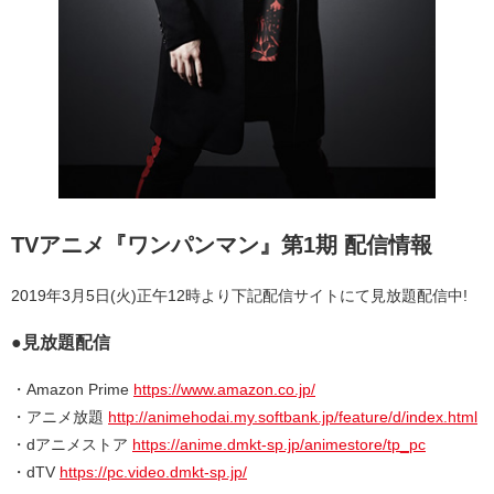
TVアニメ『ワンパンマン』第1期 配信情報
2019年3月5日(火)正午12時より下記配信サイトにて見放題配信中!
●見放題配信
・Amazon Prime
https://www.amazon.co.jp/
・アニメ放題
http://animehodai.my.softbank.jp/feature/d/index.html
・dアニメストア
https://anime.dmkt-sp.jp/animestore/tp_pc
・dTV
https://pc.video.dmkt-sp.jp/