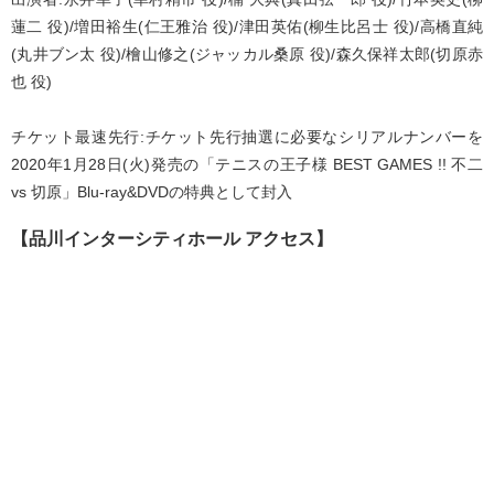
蓮二 役)/増田裕生(仁王雅治 役)/津田英佑(柳生比呂士 役)/高橋直純
(丸井ブン太 役)/檜山修之(ジャッカル桑原 役)/森久保祥太郎(切原赤
也 役)
チケット最速先行:チケット先行抽選に必要なシリアルナンバーを
2020年1月28日(火)発売の「テニスの王子様 BEST GAMES !! 不二
vs 切原」Blu-ray&DVDの特典として封入
【品川インターシティホール アクセス】