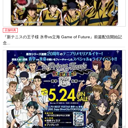
店舗特典
『新テニスの王子様 氷帝vs立海 Game of Future』前篇配信開始記
念...