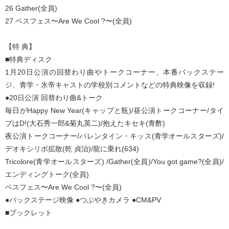
26 Gather(全員)
27 ベスフェス〜Are We Cool ?〜(全員)
【特 典】
■特典ディスク
1月20日公演の回替わり曲やトークコーナー、本番バックステー
ジ、青学・氷帝キャストの学校別コメントなどの特典映像を収録!
●20日公演 回替わり曲&トーク
毎日がHappy New Year(キャップと瓶)/昼公演トークコーナー/タイ
プはD!(大石秀一郎&菊丸英二)/抱えたキセキ(青酢)
夜公演トークコーナー/バレンタイン・キッス(青学オールスターズ)/
デオキシリボ拡散(乾 貞治)/龍に乗れ(634)
Tricolore(青学オールスターズ) /Gather(全員)/You got game?(全員)/
エンディングトーク(全員)
ベスフェス〜Are We Cool ?〜(全員)
●バックステージ映像 ●つぶやきカメラ ●CM&PV
■ブックレット