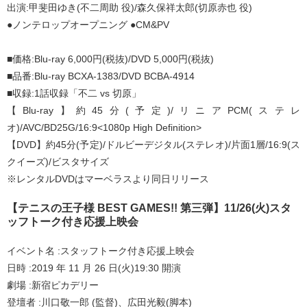
出演:甲斐田ゆき(不二周助 役)/森久保祥太郎(切原赤也 役)
●ノンテロップオープニング ●CM&PV
■価格:Blu-ray 6,000円(税抜)/DVD 5,000円(税抜)
■品番:Blu-ray BCXA-1383/DVD BCBA-4914
■収録:1話収録「不二 vs 切原」
【Blu-ray】約45分(予定)/リニアPCM(ステレ
オ)/AVC/BD25G/16:9<1080p High Definition>
【DVD】約45分(予定)/ドルビーデジタル(ステレオ)/片面1層/16:9(ス
クイーズ)/ビスタサイズ
※レンタルDVDはマーベラスより同日リリース
【テニスの王子様 BEST GAMES!! 第三弾】11/26(火)スタ
ッフトーク付き応援上映会
イベント名 :スタッフトーク付き応援上映会
日時 :2019 年 11 月 26 日(火)19:30 開演
劇場 :新宿ピカデリー
登壇者 :川口敬一郎 (監督)、広田光毅(脚本)