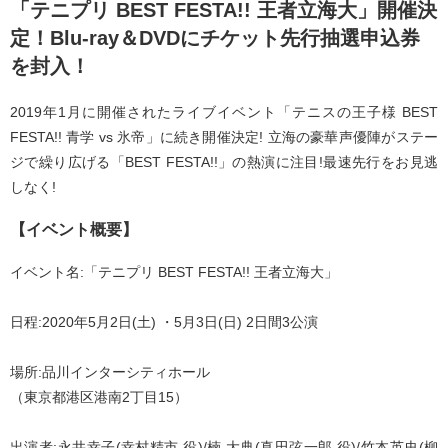
「テニプリ BEST FESTA!! 王者立海大」開催決
定！Blu-ray＆DVDにチケット先行抽選申込券
を封入！
2019年1月に開催されたライブイベント「テニスの王子様 BEST
FESTA!! 青学 vs 氷帝」に続き開催決定! 立海の豪華声優陣がステー
ジで繰り広げる「BEST FESTA!!」の熱演に注目!最速先行をお見逃
しなく!
【イベント概要】
イベント名:「テニプリ BEST FESTA!! 王者立海大」
日程:2020年5月2日(土) ・5月3日(日) 2日間3公演
場所:品川インターシティホール
（東京都港区港南2丁目15）
出演者:永井幸子(幸村精市 役)/楠 大典(真田弦一郎 役)/竹本英史(柳