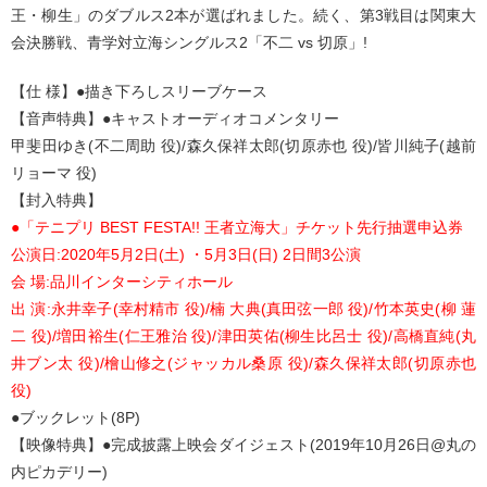
王・柳生」のダブルス2本が選ばれました。続く、第3戦目は関東大
会決勝戦、青学対立海シングルス2「不二 vs 切原」!
【仕 様】●描き下ろしスリーブケース
【音声特典】●キャストオーディオコメンタリー
甲斐田ゆき(不二周助 役)/森久保祥太郎(切原赤也 役)/皆川純子(越前
リョーマ 役)
【封入特典】
●「テニプリ BEST FESTA!! 王者立海大」チケット先行抽選申込券
公演日:2020年5月2日(土) ・5月3日(日) 2日間3公演
会 場:品川インターシティホール
出 演:永井幸子(幸村精市 役)/楠 大典(真田弦一郎 役)/竹本英史(柳 蓮
二 役)/増田裕生(仁王雅治 役)/津田英佑(柳生比呂士 役)/高橋直純(丸
井ブン太 役)/檜山修之(ジャッカル桑原 役)/森久保祥太郎(切原赤也
役)
●ブックレット(8P)
【映像特典】●完成披露上映会ダイジェスト(2019年10月26日@丸の
内ピカデリー)