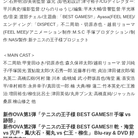
ン:石井明治/美術監督:森元 茂/色彩設計:津守裕子/CGディレクター:
平川典史/撮影監督:ひらのりゅうじ/編集:平木大輔/音響監督:平光琢
也/音楽:渡部チェル/主題曲:「BEST GAMES!!」Ayasa(FEEL MEE)/
エンディング:「DISPECT」不二周助・切原赤也・越前リョーマ
(FEEL MEE)/アニメーション制作:M.S.C 手塚プロダクション/制
作:NAS/製作:新テニスの王子様プロジェクト
＜MAIN CAST＞
不二周助:甲斐田ゆき/切原赤也:森久保祥太郎/越前リョーマ:皆川純
子/手塚国光:置鮎龍太郎/大石秀一郎:近藤孝行/乾 貞治:津田健次郎/菊
丸英二:高橋広樹/河村 隆:川本 成/桃城 武:小野坂昌也/海堂 薫:喜安浩
平/幸村精市:永井幸子/真田弦一郎:楠 大典/柳 蓮二:竹本英史/仁王雅
治:増田裕生/柳生比呂士:津田英佑/丸井ブン太:高橋直純/ジャッカル
桑原:檜山修之 他
新作OVA第1弾「テニスの王子様 BEST GAMES!! 手塚 vs
跡部」
新作OVA第2弾「テニスの王子様 BEST GAMES!! 乾・海堂
vs 宍戸・鳳/大石・菊丸 vs 仁王・柳生」 Blu-ray & DVD 好