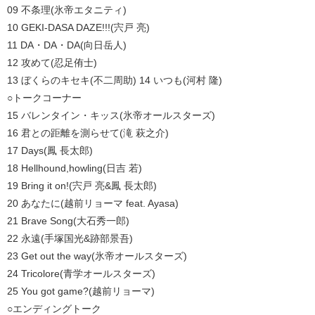
09 不条理(氷帝エタニティ)
10 GEKI-DASA DAZE!!!(宍戸 亮)
11 DA・DA・DA(向日岳人)
12 攻めて(忍足侑士)
13 ぼくらのキセキ(不二周助) 14 いつも(河村 隆)
○トークコーナー
15 バレンタイン・キッス(氷帝オールスターズ)
16 君との距離を測らせて(滝 萩之介)
17 Days(鳳 長太郎)
18 Hellhound,howling(日吉 若)
19 Bring it on!(宍戸 亮&鳳 長太郎)
20 あなたに(越前リョーマ feat. Ayasa)
21 Brave Song(大石秀一郎)
22 永遠(手塚国光&跡部景吾)
23 Get out the way(氷帝オールスターズ)
24 Tricolore(青学オールスターズ)
25 You got game?(越前リョーマ)
○エンディングトーク