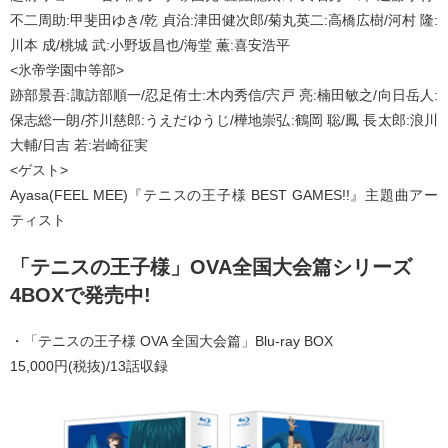
不二周助:甲斐田ゆき/乾 貞治:津田健次郎/菊丸英二:高橋広樹/河村 隆:
川本 成/桃城 武:小野坂昌也/海堂 薫:喜安浩平
<氷帝学園中等部>
跡部景吾:諏訪部順一/忍足侑士:木内秀信/宍戸 亮:楠田敏之/向日岳人:
保志総一朗/芥川慈郎:うえだゆうじ/樺地崇弘:鶴岡 聡/鳳 長太郎:浪川
大輔/日吉 若:岩崎征実
<ゲスト>
Ayasa(FEEL MEE)『テニスの王子様 BEST GAMES!!』主題曲アー
ティスト
「テニスの王子様」OVA全国大会篇シリーズ
4BOXで発売中!
・「テニスの王子様 OVA 全国大会篇」Blu-ray BOX
15,000円(税抜)/13話収録