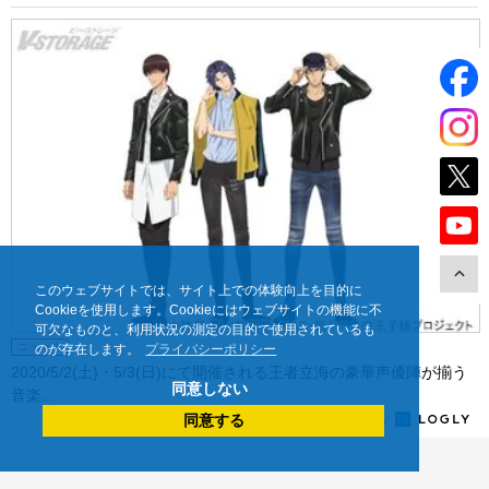
このウェブサイトでは、サイト上での体験向上を目的に
Cookieを使用します。Cookieにはウェブサイトの機能に不
可欠なものと、利用状況の測定の目的で使用されているも
ニュース
のが存在します。
プライバシーポリシー
2020/5/2(⼟)・5/3(⽇)にて開催される王者⽴海の豪華声優陣が揃う
同意しない
⾳楽...
同意する
Recommended by