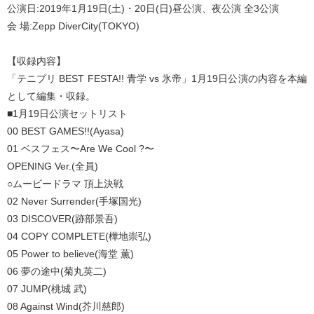
公演日:2019年1月19日(土)・20日(日)昼公演、夜公演 全3公演
会 場:Zepp DiverCity(TOKYO)
【収録内容】
「テニプリ BEST FESTA!! 青学 vs 氷帝」1月19日公演の内容を本編
として編集・収録。
■1月19日公演セットリスト
00 BEST GAMES!!(Ayasa)
01 ベスフェス〜Are We Cool ?〜
OPENING Ver.(全員)
○ムービードラマ 頂上決戦
02 Never Surrender(手塚国光)
03 DISCOVER(跡部景吾)
04 COPY COMPLETE(樺地崇弘)
05 Power to believe(海堂 薫)
06 夢の途中(菊丸英二)
07 JUMP(桃城 武)
08 Against Wind(芥川慈郎)