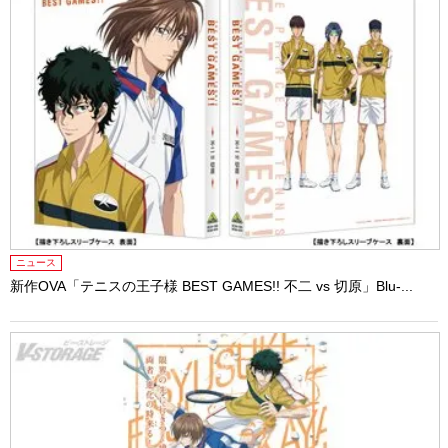
ニュース
新作OVA「テニスの王子様 BEST GAMES!! 不二 vs 切原」Blu-...