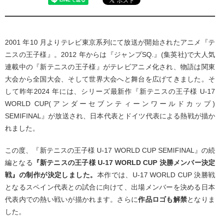
2001 年10 ⽉よりテレビ東京系列にて放送が開始されたアニメ『テ
ニスの王⼦様』。2012 年からは『ジャンプSQ.』(集英社)で⼤⼈気
連載中の『新テニスの王⼦様』がテレビアニメ化され、物語は関東
⼤会から全国⼤会、そして世界⼤会へと舞台を広げてきました。そ
して昨年2024 年には、シリーズ最新作『新テニスの王⼦様 U-17
WORLD CUP(アンダーセブンティーンワールドカップ)
SEMIFINAL』が放送され、⽇本代表とドイツ代表による熱戦が描か
れました。
この度、『新テニスの王⼦様 U-17 WORLD CUP SEMIFINAL』の続
編となる
『新テニスの王⼦様 U-17 WORLD CUP
決勝メンバー決定
戦』の制作が決定しました。
本作では、U-17 WORLD CUP 決勝戦
となるスペイン代表との試合に向けて、出場メンバーを決める⽇本
代表内での熱い戦いが描かれます。さらに
作品ロゴも解禁
となりま
した。