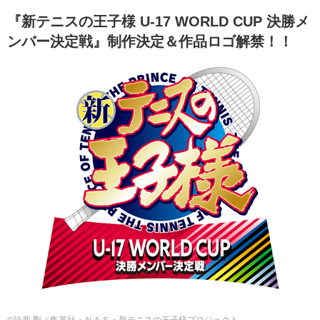
『新テニスの王⼦様 U-17 WORLD CUP 決勝メ
ンバー決定戦』制作決定＆作品ロゴ解禁！！
©許斐 剛／集英社・ＮＡＳ・新テニスの王⼦様プロジェクト