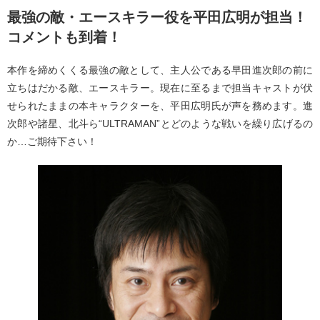
最強の敵・エースキラー役を平田広明が担当！
コメントも到着！
本作を締めくくる最強の敵として、主人公である早田進次郎の前に
立ちはだかる敵、エースキラー。現在に至るまで担当キャストが伏
せられたままの本キャラクターを、平田広明氏が声を務めます。進
次郎や諸星、北斗ら“ULTRAMAN”とどのような戦いを繰り広げるの
か…ご期待下さい！