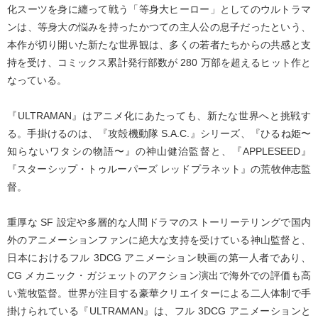
化スーツを身に纏って戦う「等身大ヒーロー」としてのウルトラマ
ンは、等身大の悩みを持ったかつての主人公の息子だったという、
本作が切り開いた新たな世界観は、多くの若者たちからの共感と支
持を受け、コミックス累計発行部数が 280 万部を超えるヒット作と
なっている。
『ULTRAMAN』はアニメ化にあたっても、新たな世界へと挑戦す
る。手掛けるのは、『攻殻機動隊 S.A.C.』シリーズ、『ひるね姫〜
知らないワタシの物語〜』の神山健治監督と、『APPLESEED』
『スターシップ・トゥルーパーズ レッドプラネット』の荒牧伸志監
督。
重厚な SF 設定や多層的な人間ドラマのストーリーテリングで国内
外のアニメーションファンに絶大な支持を受けている神山監督と、
日本におけるフル 3DCG アニメーション映画の第一人者であり、
CG メカニック・ガジェットのアクション演出で海外での評価も高
い荒牧監督。世界が注目する豪華クリエイターによる二人体制で手
掛けられている『ULTRAMAN』は、フル 3DCG アニメーションと