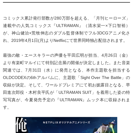
コミックス累計発行部数が280万部を超える、「月刊ヒーローズ」
連載中の人気コミックス『ULTRAMAN』（清水栄一×下口智裕）
が、神山健治×荒牧伸志のダブル監督体制でフル3DCGアニメ化さ
れ、2019年4月1日(月)よりNetflixにて世界同時独占配信されます。
最強の敵・エースキラーの声優を平田広明が担当、4月26日（金）
より有楽町マルイにて特別記念展の開催が決定しました。また音楽
関連では、7月31日（水）に発売となる、本作主題歌を担当する
OLDCODEXの6thアルバムに、主題歌「Sight Over The Battle」の
収録が決定。そして、ワールドプレミアにて初お披露目となる、早
田進次郎役・木村良平氏が「ULTRAMAN SUIT」を着用した姿の特
写写真が、今夏発売予定の『ULTRAMAN』ムック本に収録されま
す。