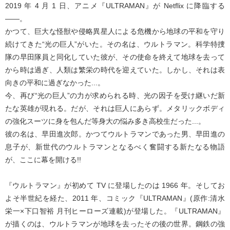
2019 年 4 月 1 日、アニメ『ULTRAMAN』が Netflix に降臨する
――。
かつて、巨大な怪獣や侵略異星人による危機から地球の平和を守り
続けてきた“光の巨人”がいた。その名は、ウルトラマン。科学特捜
隊の早田隊員と同化していた彼が、その使命を終えて地球を去って
から時は過ぎ、人類は繁栄の時代を迎えていた。しかし、それは表
向きの平和に過ぎなかった...。
今、再び“光の巨人”の力が求められる時、光の因子を受け継いだ新
たな英雄が現れる。だが、それは巨人にあらず。メタリックボディ
の強化スーツに身を包んだ等身大の悩み多き高校生だった...。
彼の名は、早田進次郎。かつてウルトラマンであった男、早田進の
息子が、新世代のウルトラマンとなるべく奮闘する新たなる物語
が、ここに幕を開ける!!
『ウルトラマン』が初めて TV に登場したのは 1966 年。そしてお
よそ半世紀を経た、2011 年、コミック『ULTRAMAN』(原作:清水
栄一×下口智裕 月刊ヒーローズ連載)が登場した。『ULTRAMAN』
が描くのは、ウルトラマンが地球を去ったその後の世界。鋼鉄の強