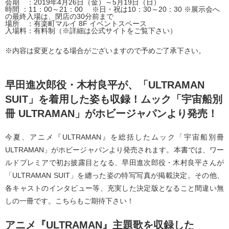
会期 ：2019年4月26日（金）～5月19日（日）
時間 ：11：00～21：00 ※日・祝は10：30～20：30 ※展示会へ
の最終入場は、閉店の30分前まで
場所 ：有楽町マルイ 8F イベントスペース
入場料：有料制（※詳細は公式サイトをご覧下さい）
※内容は変更となる場合がございますので予めご了承下さい。
早田進次郎役・木村良平が、「ULTRAMAN
SUIT」を着用した姿も収録！ムック「宇宙船別
冊 ULTRAMAN」がホビージャパンより発売！
今夏、アニメ『ULTRAMAN』を総括したムック「宇宙船別冊
ULTRAMAN」がホビージャパンより発売されます。本書では、ワー
ルドプレミアで初お披露目となる、早田進次郎役・木村良平さんが
「ULTRAMAN SUIT」を纏った姿の特写写真が掲載決定。その他、
各キャストのインタビュー等、充実した決定版となること間違い無
しの一冊です。こちらもご期待下さい！
アニメ『ULTRAMAN』主題歌を収録した