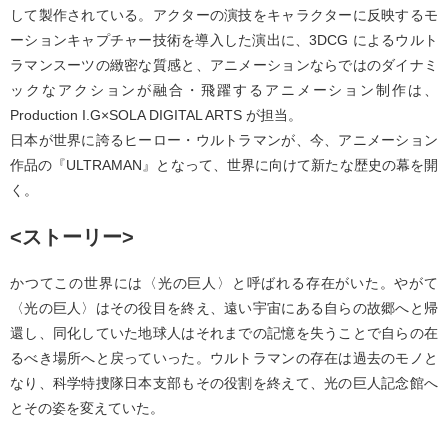
して製作されている。アクターの演技をキャラクターに反映するモ
ーションキャプチャー技術を導入した演出に、3DCG によるウルト
ラマンスーツの緻密な質感と、アニメーションならではのダイナミ
ックなアクションが融合・飛躍するアニメーション制作は、
Production I.G×SOLA DIGITAL ARTS が担当。
日本が世界に誇るヒーロー・ウルトラマンが、今、アニメーション
作品の『ULTRAMAN』となって、世界に向けて新たな歴史の幕を開
く。
<ストーリー>
かつてこの世界には〈光の巨人〉と呼ばれる存在がいた。やがて
〈光の巨人〉はその役目を終え、遠い宇宙にある自らの故郷へと帰
還し、同化していた地球人はそれまでの記憶を失うことで自らの在
るべき場所へと戻っていった。ウルトラマンの存在は過去のモノと
なり、科学特捜隊日本支部もその役割を終えて、光の巨人記念館へ
とその姿を変えていた。