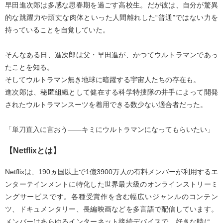
早田進次郎は多感な思春期を過ごす高校生。だが彼は、自分が驚異
的な跳躍力や頑丈な肉体といった人間離れした“普通”ではない力を
持っていることを自覚していた。
そんなある日、進次郎は父・早田進が、かつてウルトラマンであっ
たことを知る。
そしてウルトラマン無き地球に暗躍する宇宙人たちの存在も。
進次郎は、秘匿組織として健在する科学特捜隊の井手によって開発
されたウルトラマンスーツを着用できる数少ない適合者だった。
「単刀直入に言おう――キミにウルトラマンになってもらいたい」
【Netflixとは】
Netflixは、190ヵ国以上で1億3900万人の有料メンバーが利用するエ
ンターテインメントに特化した世界最大級のオンラインストリーミ
ングサービスです。各種受賞作を含む幅広いジャンルのコンテン
ツ、ドキュメンタリー、長編映画などを多言語で配信しています。
メンバーはあらゆるインターネット接続デバイスで、好きな時に、