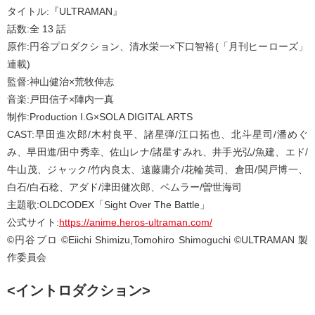
タイトル:『ULTRAMAN』
話数:全 13 話
原作:円谷プロダクション、清水栄一×下口智裕(「月刊ヒーローズ」
連載)
監督:神山健治×荒牧伸志
音楽:戸田信子×陣内一真
制作:Production I.G×SOLA DIGITAL ARTS
CAST:早田進次郎/木村良平、諸星弾/江口拓也、北斗星司/潘めぐ
み、早田進/田中秀幸、佐山レナ/諸星すみれ、井手光弘/魚建、エド/
牛山茂、ジャック/竹内良太、遠藤庸介/花輪英司、倉田/関戸博一、
白石/白石稔、アダド/津田健次郎、ベムラー/曽世海司
主題歌:OLDCODEX「Sight Over The Battle」
公式サイト:
https://anime.heros-ultraman.com/
©円谷プロ ©Eiichi Shimizu,Tomohiro Shimoguchi ©ULTRAMAN 製
作委員会
<イントロダクション>