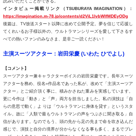
読みいただくことができる。
インタビュー掲載リンク（TSUBURAYA IMAGINATION）：
https://imagination.m-78.jp/contents/d2ViL1lvbWlfMDEyODg
後篇は、TV放送スタート以降に改めて公開予定。夢を信じて応援し
てくれいるお子様以外の、ウルトラマンシリーズを愛して下さるす
べての熱いファンのみなさま、是非ご一読ください！
主演スーツアクター：岩田栄慶 (いわた ひでよし)
【コメント】
スーツアクター兼キャラクターボイスの岩田栄慶です。長年スーツ
アクターを務め、役名=作品名であった私が、改めて「主演スーツア
クター」とご紹介頂く事に、積みかさねた重みを実感しています。
更に今作は「動き」と「声」両方を担当しました。私の演技は「自
らの意思で動く」よ りは「ウルトラマンに身体を貸す」というスタ
イル。故に「人類で最もウルトラマンの声をつぶさに聞き取る」自
信があります。なのでもう、頭の先から足の先まで命を吹き込んだ
感じで、演技と自分の境界が分からなくなる事も多く、まるでブレ