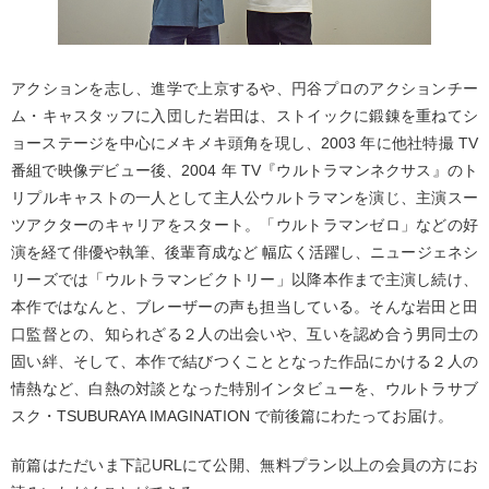
アクションを志し、進学で上京するや、円谷プロのアクションチー
ム・キャスタッフに入団した岩田は、ストイックに鍛錬を重ねてシ
ョーステージを中心にメキメキ頭角を現し、2003 年に他社特撮 TV
番組で映像デビュー後、2004 年 TV『ウルトラマンネクサス』のト
リプルキャストの一人として主人公ウルトラマンを演じ、主演スー
ツアクターのキャリアをスタート。「ウルトラマンゼロ」などの好
演を経て俳優や執筆、後輩育成など 幅広く活躍し、ニュージェネシ
リーズでは「ウルトラマンビクトリー」以降本作まで主演し続け、
本作ではなんと、ブレーザーの声も担当している。そんな岩田と田
口監督との、知られざる２人の出会いや、互いを認め合う男同士の
固い絆、そして、本作で結びつくこととなった作品にかける２人の
情熱など、白熱の対談となった特別インタビューを、ウルトラサブ
スク・TSUBURAYA IMAGINATION で前後篇にわたってお届け。
前篇はただいま下記URLにて公開、無料プラン以上の会員の方にお