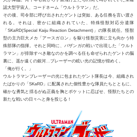
認大型宇宙人、コードネーム「ウルトラマン」だ。
その後、司令部に呼び出されたゲントは突如、ある任務を言い渡さ
れる。それは、密かに組織されていた、特殊怪獣対応分遣隊
「SKaRD(Special Kaiju Reaction Detachment)」の隊長就任。怪獣
型の主力巨大メカ「アースガロン」を駆り怪獣災害に立ち向かう特
殊部隊の指揮。それと同時に、バザンガの戦いで出現した「ウルト
ラマン」が排除すべき敵なのかを調べる任も命ぜられたゲントの脳
裏に、遥か遠くの銀河…ブレーザーの眩い光の記憶が煌めく。
「俺が行く。」
ウルトラマンブレーザーの光に包まれたゲント隊長は今、組織され
たばかりの「SKaRD」に配属された個性豊かな隊員たちとともに、
確かな勇気と揺るがぬ正義を胸とポケットに忍ばせ、怪獣たちとの
新たな戦いの日々へと身を投じる！