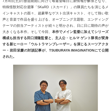
7月8日(土)の放送開始に向けて毎週金曜日に新情報が解禁となり、
特殊怪獣対応分遣隊「SKaRD（スカード）」の隊員たちを演じるメ
インキャストの面々、超豪華なゲスト出演キャスト、そして熱い歌
声と音楽で作品を盛り上げる、オープニング主題歌、エンディング
テーマの担当アーティストが続々と明かされ、日に日に期待の声が
大きくなる本作。そして今回、
本作でメイン監督に加えてシリーズ
構成も担当する田口清隆監督と、主人公・ヒルマ ゲント隊長が変身
する新ヒーロー「ウルトラマンブレーザー」を演じるスーツアクタ
ー・岩田栄慶の対談記事が、TSUBURAYA IMAGINATIONにて公開
された。