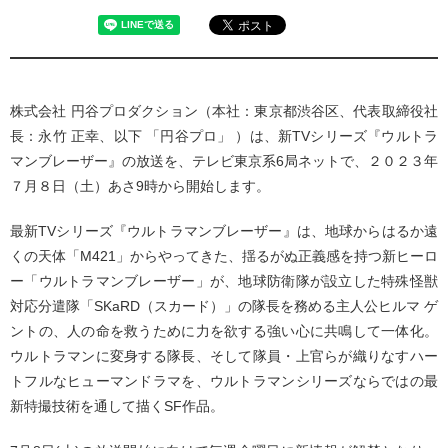
株式会社 円谷プロダクション（本社：東京都渋谷区、代表取締役社
長：永竹 正幸、以下 「円谷プロ」 ）は、新TVシリーズ『ウルトラ
マンブレーザー』の放送を、テレビ東京系6局ネットで、２０２３年
７月８日（土）あさ9時から開始します。
最新TVシリーズ『ウルトラマンブレーザー』は、地球からはるか遠
くの天体「M421」からやってきた、揺るがぬ正義感を持つ新ヒーロ
ー「ウルトラマンブレーザー」が、地球防衛隊が設立した特殊怪獣
対応分遣隊「SKaRD（スカード）」の隊長を務める主人公ヒルマ ゲ
ントの、人の命を救うために力を欲する強い心に共鳴して一体化。
ウルトラマンに変身する隊長、そして隊員・上官らが織りなすハー
トフルなヒューマンドラマを、ウルトラマンシリーズならではの最
新特撮技術を通して描くSF作品。