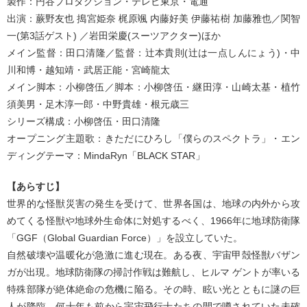
製作：円谷プロダクション・テレビ東京・電通
出演：蕨野友也 搗宮姫奈 梶原颯 内藤好美 伊藤祐樹 加藤雅也／関智
一(第3話ゲスト) ／岩田栄慶(スーツアクター)ほか
メイン監督：田口清隆／監督：辻本貴則(辻は一点しんにょう)・中
川和博・越知靖・武居正能・宮崎龍太
メイン脚本：小柳啓伍／脚本：小柳啓伍・継田淳・山崎太基・植竹
須美男・足木淳一郎・中野貴雄・根元歳三
シリーズ構成：小柳啓伍・田口清隆
オープニング主題歌：きただにひろし「僕らのスペクトラ」・エン
ディングテーマ：MindaRyn「BLACK STAR」
【あらすじ】
世界的な怪獣災害の発生を受けて、世界各国は、地球の内外から攻
めてくる怪獣や地球外生命体に対処するべく、1966年に地球防衛隊
「GGF（Global Guardian Force）」を設立していた。
自然破壊や温暖化が急激に進む現在。ある夜、宇宙甲殻怪獣バザン
ガが出現。地球防衛隊の掃討作戦は難航し、ヒルマ ゲントが率いる
特殊部隊が絶体絶命の危機に陥る。その時、眩い光とともに謎の巨
人が降臨。何十年も前から宇宙飛行士たちの間で噂されていた未確