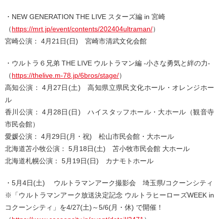
・NEW GENERATION THE LIVE スターズ編 in 宮崎
（
https://mrt.jp/event/contents/202404ultraman/
）
宮崎公演： 4月21日(日) 宮崎市清武文化会館
・ウルトラ６兄弟 THE LIVE ウルトラマン編 -小さな勇気と絆の力-
（
https://thelive.m-78.jp/6bros/stage/
）
高知公演： 4月27日(土) 高知県立県民文化ホール・オレンジホー
ル
香川公演： 4月28日(日) ハイスタッフホール・大ホール（観音寺
市民会館）
愛媛公演： 4月29日(月・祝) 松山市民会館・大ホール
北海道苫小牧公演： 5月18日(土) 苫小牧市民会館 大ホール
北海道札幌公演： 5月19日(日) カナモトホール
・5月4日(土) ウルトラマンアーク撮影会 埼玉県/コクーンシティ
※「ウルトラマンアーク放送決定記念 ウルトラヒーローズWEEK in
コクーンシティ」を4/27(土)～5/6(月・休) で開催！