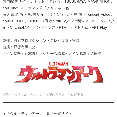
国内配信サイト：ネットもテレ東、TSUBURAYA IMAGINATION、
YouTubeウルトラマン公式チャンネル 他
海外放送局・配信サイト（予定）：＜中国＞Tencent Video、
Youku、iQIYI、Bilibili／＜香港＞ViuTV／ ＜台湾＞MOMO TV／＜タ
イ＞Channel7／＜インドネシア＞RTV／＜ベトナム＞FPT Play
製作：円谷プロダクション・テレビ東京・電通
出演：戸塚有輝 ほか
メイン監督：辻本貴則／シリーズ構成・メイン脚本：継田淳
©円谷プロ ©ウルトラマンアーク製作委員会・テレビ東京
▼『ウルトラマンアーク』番組公式サイト