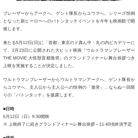
ブレーザーからアークへ、ゲント隊長からユウマへ。シリーズ恒例
となった新ヒーローへのバトンタッチイベントを今年も映画館で開
催します。
来たる5月12日(日)に「首都」東京のド真ん中・丸の内ピカデリーに
て、2月23日に公開された大ヒット映画『ウルトラマンブレーザー
THE MOVIE 大怪獣首都激突』のグランドフィナーレ舞台挨拶つき
上映を実施することが決定しました。
ウルトラマンブレーザーからウルトラマンアークへ、ゲント隊長か
らユウマへ、主人公から主人公への恒例の「激突」…ならぬ一回限
りの「バトンタッチ」を披露します。
■日時
5月12日（日）9:30開映
※ 上映終了に続きグランドフィナーレ舞台挨拶～11:40頃終演予定