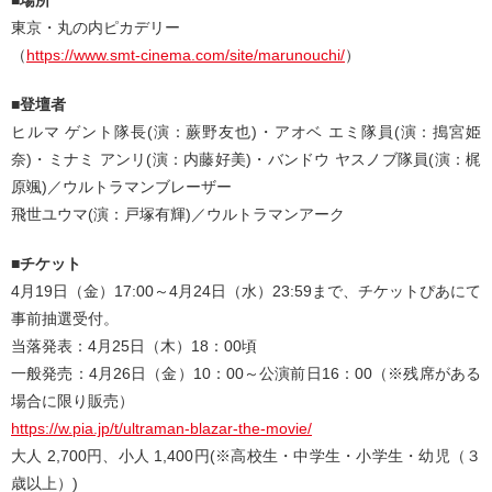
■場所
東京・丸の内ピカデリー
（
https://www.smt-cinema.com/site/marunouchi/
）
■登壇者
ヒルマ ゲント隊長(演：蕨野友也)・アオベ エミ隊員(演：搗宮姫
奈)・ミナミ アンリ(演：内藤好美)・バンドウ ヤスノブ隊員(演：梶
原颯)／ウルトラマンブレーザー
飛世ユウマ(演：戸塚有輝)／ウルトラマンアーク
■チケット
4月19日（金）17:00～4月24日（水）23:59まで、チケットぴあにて
事前抽選受付。
当落発表：4月25日（木）18：00頃
一般発売：4月26日（金）10：00～公演前日16：00（※残席がある
場合に限り販売）
https://w.pia.jp/t/ultraman-blazar-the-movie/
大人 2,700円、小人 1,400円(※高校生・中学生・小学生・幼児（３
歳以上）)