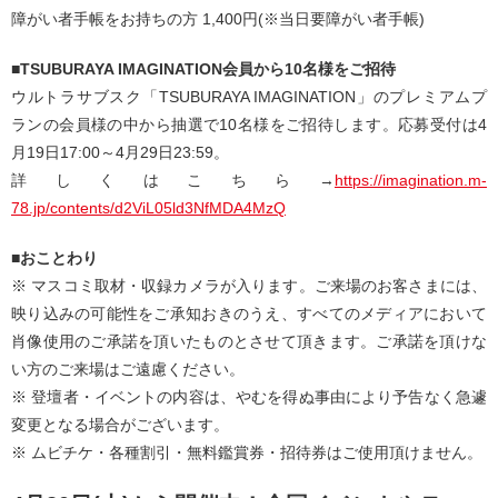
障がい者手帳をお持ちの方 1,400円(※当日要障がい者手帳)
■TSUBURAYA IMAGINATION会員から10名様をご招待
ウルトラサブスク「TSUBURAYA IMAGINATION」のプレミアムプ
ランの会員様の中から抽選で10名様をご招待します。応募受付は4
月19日17:00～4月29日23:59。
詳しくはこちら→
https://imagination.m-
78.jp/contents/d2ViL05ld3NfMDA4MzQ
■おことわり
※ マスコミ取材・収録カメラが入ります。ご来場のお客さまには、
映り込みの可能性をご承知おきのうえ、すべてのメディアにおいて
肖像使用のご承諾を頂いたものとさせて頂きます。ご承諾を頂けな
い方のご来場はご遠慮ください。
※ 登壇者・イベントの内容は、やむを得ぬ事由により予告なく急遽
変更となる場合がございます。
※ ムビチケ・各種割引・無料鑑賞券・招待券はご使用頂けません。