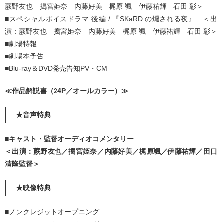
蕨野友也 搗宮姫奈 内藤好美 梶原 颯 伊藤祐輝 石田 彰＞
■スペシャルボイスドラマ 後編 / 『SKaRD の燻される夜』 ＜出
演：蕨野友也 搗宮姫奈 内藤好美 梶原 颯 伊藤祐輝 石田 彰＞
■劇場特報
■劇場本予告
■Blu-ray＆DVD発売告知PV・CM
≪作品解説書（24P／オールカラー）≫
★音声特典
■キャスト・監督オーディオコメンタリー
＜出演：蕨野友也／搗宮姫奈／内藤好美／梶原颯／伊藤祐輝／田口
清隆監督＞
★映像特典
■ノンクレジットオープニング