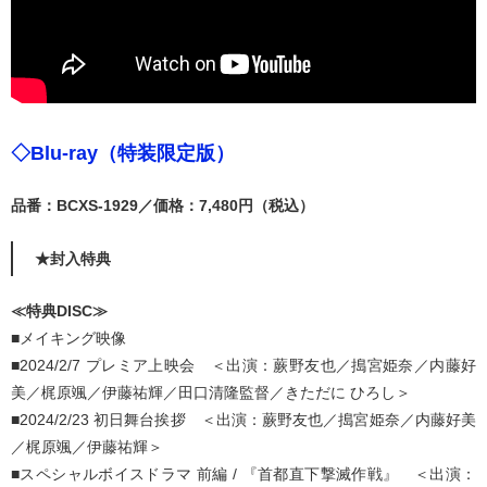
◇Blu-ray（特装限定版）
品番：BCXS-1929／価格：7,480円（税込）
★封入特典
≪特典DISC≫
■メイキング映像
■2024/2/7 プレミア上映会 ＜出演：蕨野友也／搗宮姫奈／内藤好
美／梶原颯／伊藤祐輝／田口清隆監督／きただに ひろし＞
■2024/2/23 初日舞台挨拶 ＜出演：蕨野友也／搗宮姫奈／内藤好美
／梶原颯／伊藤祐輝＞
■スペシャルボイスドラマ 前編 / 『首都直下撃滅作戦』 ＜出演：