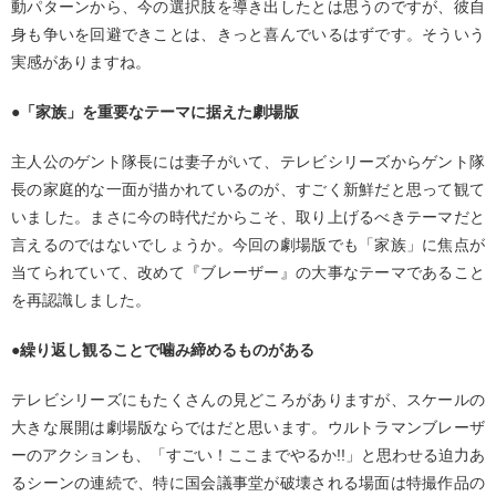
動パターンから、今の選択肢を導き出したとは思うのですが、彼自
身も争いを回避できことは、きっと喜んでいるはずです。そういう
実感がありますね。
●「家族」を重要なテーマに据えた劇場版
主人公のゲント隊長には妻子がいて、テレビシリーズからゲント隊
長の家庭的な一面が描かれているのが、すごく新鮮だと思って観て
いました。まさに今の時代だからこそ、取り上げるべきテーマだと
言えるのではないでしょうか。今回の劇場版でも「家族」に焦点が
当てられていて、改めて『ブレーザー』の大事なテーマであること
を再認識しました。
●繰り返し観ることで噛み締めるものがある
テレビシリーズにもたくさんの見どころがありますが、スケールの
大きな展開は劇場版ならではだと思います。ウルトラマンブレーザ
ーのアクションも、「すごい！ここまでやるか!!」と思わせる迫力あ
るシーンの連続で、特に国会議事堂が破壊される場面は特撮作品の