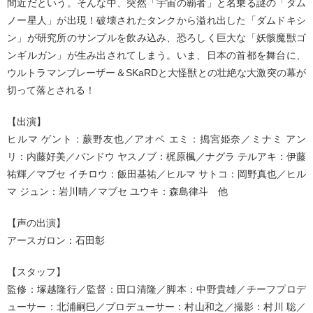
間近だという。そんな中、突然「宇宙の覇者」と名乗る謎の「ダム
ノー星人」が出現！破壊されたタンクから溢れ出した「ダムドキシ
ン」が研究所のサンプルを飲み込み、恐ろしく巨大な「妖骸魔獣ゴ
ンギルガン」が生み出されてしまう。いま、日本の首都を舞台に、
ウルトラマンブレーザー＆SKaRDと大怪獣との壮絶な大激突の幕が
切って落とされる！
【出演】
ヒルマ ゲント：蕨野友也／アオベ エミ：搗宮姫奈／ミナミ アン
リ：内藤好美／バンドウ ヤスノブ：梶原楓／ナグラ テルアキ：伊藤
祐輝／マブセ イチロウ：飯田基祐／ヒルマ サトコ：岡野真也／ヒル
マ ジュン：岩川晴／マブセ ユウキ：森島律斗 他
【声の出演】
アースガロン：石田彰
【スタッフ】
監修：塚越隆行／監督：田口清隆／脚本：中野貴雄／チーフプロデ
ューサー：北浦嗣巳／プロデューサー：村山和之／撮影：村川 聡／