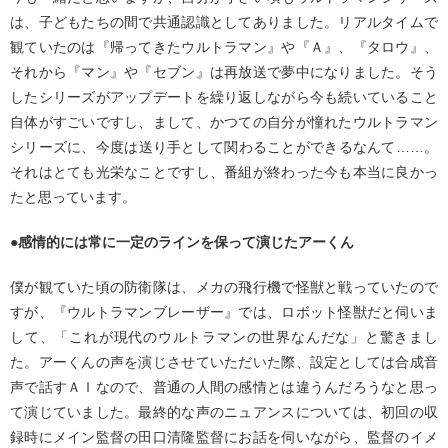
は、子どもたちの間で共通認識としてありました。リアルタイムで
観ていたのは『帰ってきたウルトラマン』や『Ａ』、『タロウ』、
それから『マン』や『セブン』は再放送で夢中になりました。そう
したシリーズがアップデートを繰り返しながら今も続いていること
自体がすごいですし、まして、かつての自分が憧れたウルトラマン
シリーズに、今度は送り手として関わることができるなんて……。
それはとても光栄なことですし、番組が終わった今も本当に良かっ
たと思っています。
●感情的には常に一定のラインを保って演じたアーくん
僕が観ていた頃の防衛隊は、メカの飛行機で怪獣と戦っていたので
すが、『ウルトラマンブレーザー』では、ロボット怪獣だと伺いま
して、「これが現代のウルトラマンの世界なんだな」と驚きまし
た。アーくんの声を演じさせていただいた際、設定としては合成音
声で話すＡＩなので、普通の人間の感情とは違うんだろうなと思っ
て演じていました。最終的な声のニュアンスについては、初回の収
録時にメイン監督の田口清隆監督にお話を伺いながら、監督のイメ