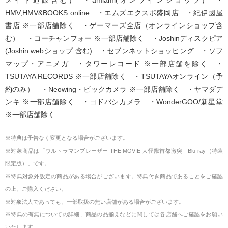
HMV,HMV&BOOKS online ・エムズエクスポ盛岡店 ・紀伊國屋
書店 ※一部店舗除く ・ゲーマーズ全店（オンラインショップ含
む） ・コーチャンフォー ※一部店舗除く ・Joshinディスクピア
(Joshin webショップ 含む) ・セブンネットショッピング ・ソフ
マップ・アニメガ ・タワーレコード ※一部店舗を除く ・
TSUTAYA RECORDS ※一部店舗除く ・TSUTAYAオンライン（予
約のみ） ・Neowing・ビックカメラ ※一部店舗除く ・ヤマダデ
ンキ ※一部店舗除く ・ヨドバシカメラ ・WonderGOO/新星堂
※一部店舗除く
※特典は予告なく変更となる場合がございます。
※対象商品は「ウルトラマンブレーザー THE MOVIE 大怪獣首都激突 Blu-ray（特装
限定版）」です。
※特典対象外設定の商品がある場合がございます。特典付き商品であることをご確認
の上、ご購入ください。
※対象法人であっても、一部取扱の無い店舗がある場合がございます。
※特典の有無についての詳細、商品の品揃えなどに関しては各店舗へご確認をお願い
いたします。