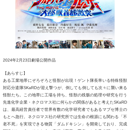
2024年2月23日劇場公開作品
【あらすじ】
ある工業地帯にぞろぞろと怪獣が出現！ゲント隊長率いる特殊怪獣
対応分遣隊SKaRDが迎え撃つが、倒しても倒しても次々に襲い来る
怪獣たち。この地帯に工場を持ち、怪獣の残骸の処理や研究を行う
先進化学企業・ネクロマス社に何らかの関係があると考えたSKaRD
は、最高経営責任者で世界有数の化学研究者でもあるマブセ博士の
もとへ急行。ネクロマス社の研究所では生命の根源にも関わる「不
老不死」を実現できる物質「ダムドキシン」を開発しており、完成