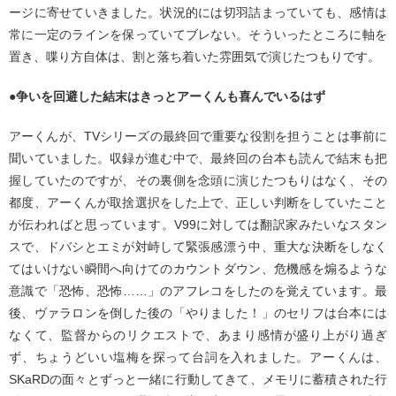
ージに寄せていきました。状況的には切羽詰まっていても、感情は
常に一定のラインを保っていてブレない。そういったところに軸を
置き、喋り方自体は、割と落ち着いた雰囲気で演じたつもりです。
●争いを回避した結末はきっとアーくんも喜んでいるはず
アーくんが、TVシリーズの最終回で重要な役割を担うことは事前に
聞いていました。収録が進む中で、最終回の台本も読んで結末も把
握していたのですが、その裏側を念頭に演じたつもりはなく、その
都度、アーくんが取捨選択をした上で、正しい判断をしていたこと
が伝わればと思っています。V99に対しては翻訳家みたいなスタン
スで、ドバシとエミが対峙して緊張感漂う中、重大な決断をしなく
てはいけない瞬間へ向けてのカウントダウン、危機感を煽るような
意識で「恐怖、恐怖……」のアフレコをしたのを覚えています。最
後、ヴァラロンを倒した後の「やりました！」のセリフは台本には
なくて、監督からのリクエストで、あまり感情が盛り上がり過ぎ
ず、ちょうどいい塩梅を探って台詞を入れました。アーくんは、
SKaRDの面々とずっと一緒に行動してきて、メモリに蓄積された行