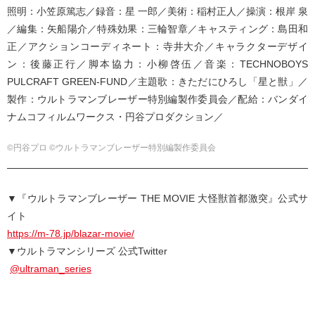
照明：小笠原篤志／録音：星 一郎／美術：稲村正人／操演：根岸 泉
／編集：矢船陽介／特殊効果：三輪智章／キャスティング：島田和
正／アクションコーディネート：寺井大介／キャラクターデザイ
ン：後藤正行／脚本協力：小柳啓伍／音楽：TECHNOBOYS
PULCRAFT GREEN-FUND／主題歌：きただにひろし「星と獣」／
製作：ウルトラマンブレーザー特別編製作委員会／配給：バンダイ
ナムコフィルムワークス・円谷プロダクション／
©円谷プロ ©ウルトラマンブレーザー特別編製作委員会
▼『ウルトラマンブレーザー THE MOVIE 大怪獣首都激突』公式サ
イト
https://m-78.jp/blazar-movie/
▼ウルトラマンシリーズ 公式Twitter
@ultraman_series