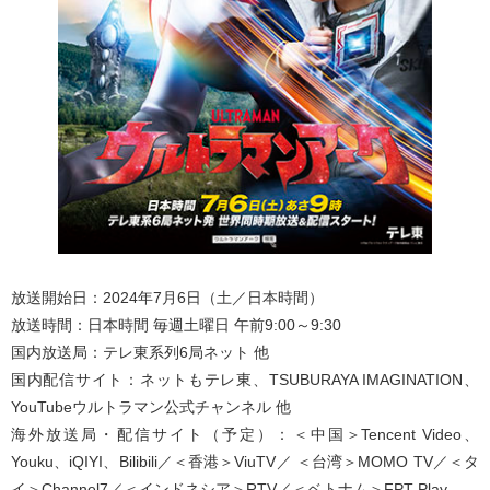
放送開始日：2024年7月6日（土／日本時間）
放送時間：日本時間 毎週土曜日 午前9:00～9:30
国内放送局：テレ東系列6局ネット 他
国内配信サイト：ネットもテレ東、TSUBURAYA IMAGINATION、
YouTubeウルトラマン公式チャンネル 他
海外放送局・配信サイト（予定）：＜中国＞Tencent Video、
Youku、iQIYI、Bilibili／＜香港＞ViuTV／ ＜台湾＞MOMO TV／＜タ
イ＞Channel7／＜インドネシア＞RTV／＜ベトナム＞FPT Play