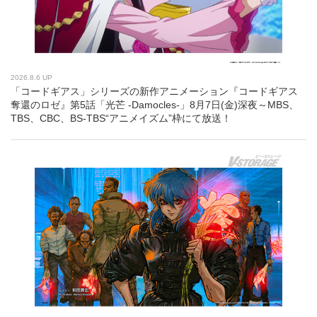
2026.8.6 UP
「コードギアス」シリーズの新作アニメーション『コードギアス
奪還のロゼ』第5話「光芒 -Damocles-」8月7日(金)深夜～MBS、
TBS、CBC、BS-TBS“アニメイズム”枠にて放送！