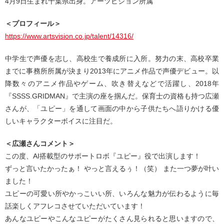
4月9日生まれ千葉県出身。アーツビジョン所属
＜プロフィール＞
https://www.artsvision.co.jp/talent/14316/
中学生で声優を志し、高校生で養成所に入所。努力の末、高校卒業
までに事務所所属が決まり2013年にアニメ作品で声優デビュー。以
降数々のアニメ作品やゲーム、吹き替えなどで活躍し、2018年
『SSSS.GRIDMAN』で主演の座を掴んだ。保育士の資格も持つ広瀬
さんが、「ユピー」を通して画面の中から子供たちへ語りかける優
しいキャラクターボイスに注目だ。
＜広瀬さんコメント＞
この度、AI搭載型のサポートロボ『ユピー』役で出演します！
ずっと言いたかったぁ！ やっと言えるぅ！（笑） また一つ夢が叶い
ました！
ユピーの可愛い所やかっこいい所、いろんな魅力が伝わるように毎
話楽しくアフレコさせていただいています！
あんなユピーやこんなユピーがたくさん見られると思いますので、