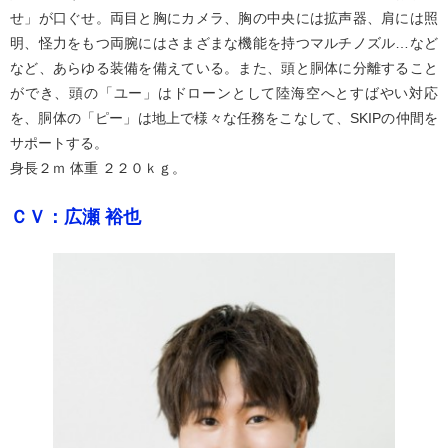
せ」が口ぐせ。両目と胸にカメラ、胸の中央には拡声器、肩には照
明、怪力をもつ両腕にはさまざまな機能を持つマルチノズル…など
など、あらゆる装備を備えている。また、頭と胴体に分離すること
ができ、頭の「ユー」はドローンとして陸海空へとすばやい対応
を、胴体の「ピー」は地上で様々な任務をこなして、SKIPの仲間を
サポートする。
身長２ｍ 体重 ２２０ｋｇ。
ＣＶ：広瀬 裕也