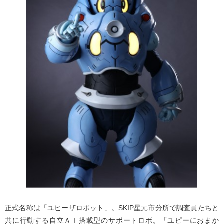
正式名称は「ユピーザロボット」。SKIP星元市分所で調査員たちと
共に行動する自立ＡＩ搭載型のサポートロボ。「ユピーにおまか