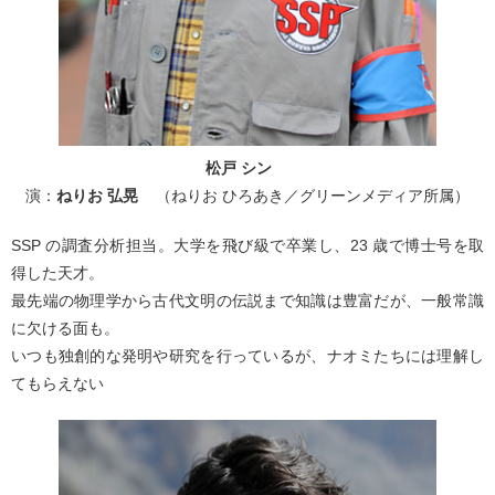
松戸 シン
演：
ねりお 弘晃
（ねりお ひろあき／グリーンメディア所属）
SSP の調査分析担当。大学を飛び級で卒業し、23 歳で博士号を取
得した天才。
最先端の物理学から古代文明の伝説まで知識は豊富だが、一般常識
に欠ける面も。
いつも独創的な発明や研究を行っているが、ナオミたちには理解し
てもらえない