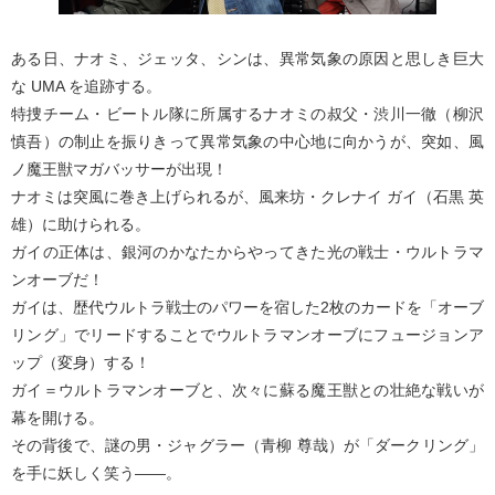
ある日、ナオミ、ジェッタ、シンは、異常気象の原因と思しき巨大
な UMA を追跡する。
特捜チーム・ビートル隊に所属するナオミの叔父・渋川一徹（柳沢
慎吾）の制止を振りきって異常気象の中心地に向かうが、突如、風
ノ魔王獣マガバッサーが出現！
ナオミは突風に巻き上げられるが、風来坊・クレナイ ガイ（石黒 英
雄）に助けられる。
ガイの正体は、銀河のかなたからやってきた光の戦士・ウルトラマ
ンオーブだ！
ガイは、歴代ウルトラ戦士のパワーを宿した2枚のカードを「オーブ
リング」でリードすることでウルトラマンオーブにフュージョンア
ップ（変身）する！
ガイ＝ウルトラマンオーブと、次々に蘇る魔王獣との壮絶な戦いが
幕を開ける。
その背後で、謎の男・ジャグラー（青柳 尊哉）が「ダークリング」
を手に妖しく笑う――。