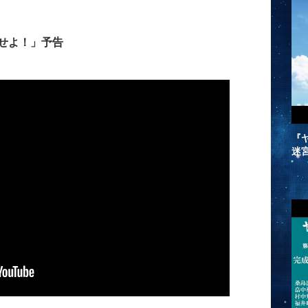
せよ！」予告
『ヤ
迷