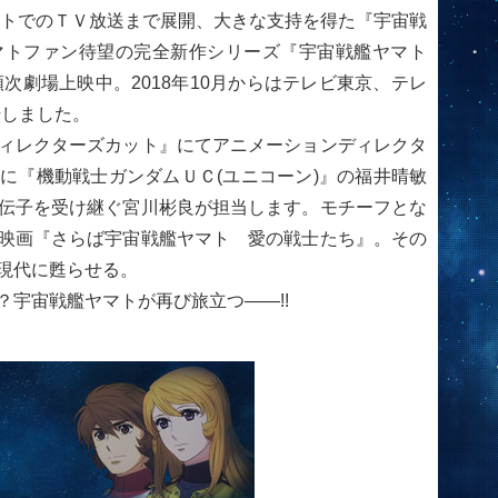
ネットでのＴＶ放送まで展開、大きな支持を得た『宇宙戦
りヤマトファン待望の完全新作シリーズ『宇宙戦艦ヤマト
順次劇場上映中。2018年10月からはテレビ東京、テレ
始しました。
ィレクターズカット』にてアニメーションディレクタ
に『機動戦士ガンダムＵＣ(ユニコーン)』の福井晴敏
伝子を受け継ぐ宮川彬良が担当します。モチーフとな
映画『さらば宇宙戦艦ヤマト 愛の戦士たち』。その
現代に甦らせる。
宇宙戦艦ヤマトが再び旅立つ――!!