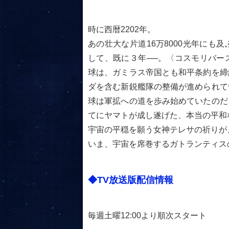
時に西暦2202年。
あの壮大な片道16万8000光年に
して、既に３年──。〈コスモリバー
球は、ガミラス帝国とも和平条約を締
ダを含む新鋭艦隊の整備が進められて
球は軍拡への道を歩み始めていたのだ
てにヤマトが成し遂げた、本当の平和
宇宙の平穏を願う女神テレサの祈りが
いま、宇宙を席巻するガトランティス
◆TV放送版配信情報
毎週土曜12:00より順次スタート