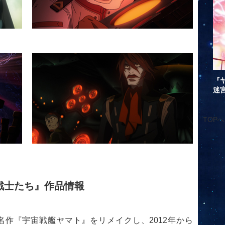
『ヤ
迷宮
TOP
の戦士たち』作品情報
作『宇宙戦艦ヤマト』をリメイクし、2012年から