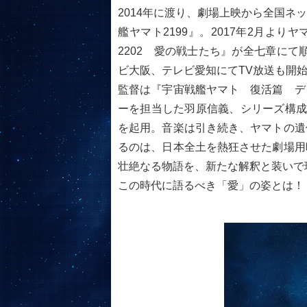
2014年に渡り、劇場上映から全国
艦ヤマト2199』。2017年2月よ
2202 愛の戦士たち』が全七章にて
ビ大阪、テレビ愛知にてTV放送も開
監督は『宇宙戦艦ヤマト 復活篇 デ
ーを担当した羽原信義、シリーズ構成
を起用。音楽は引き続き、ヤマトの遺
るのは、日本全土を熱狂させた劇場用
壮絶なる物語を、新たな解釈と装いで
この時代に語るべき「愛」の姿とは！？