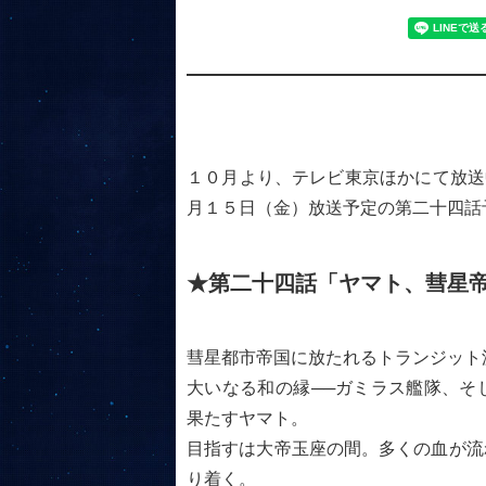
１０月より、テレビ東京ほかにて放送
月１５日（金）放送予定の第二十四話
★第二十四話「ヤマト、彗星
彗星都市帝国に放たれるトランジット
大いなる和の縁──ガミラス艦隊、そ
果たすヤマト。
目指すは大帝玉座の間。多くの血が流
り着く。