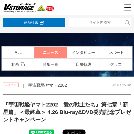
商品検索
ALL
ニュース
インタビュー
レポート
動画
特集一覧
店舗特典
グッズ
| 宇宙戦艦ヤマト2202
ニュース
2019.4.25 UP
『宇宙戦艦ヤマト2202 愛の戦士たち』第七章「新
星篇」＜最終章＞ 4.26 Blu-ray&DVD発売記念プレゼ
ントキャンペーン