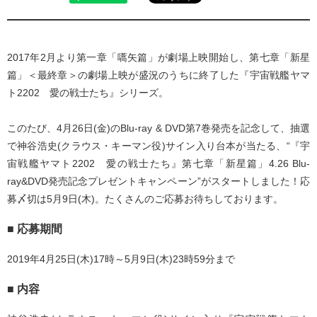
2017年2月より第一章「嚆矢篇」が劇場上映開始し、第七章「新星
篇」＜最終章＞の劇場上映が盛況のうちに終了した『宇宙戦艦ヤマ
ト2202 愛の戦士たち』シリーズ。
このたび、4月26日(金)のBlu-ray & DVD第7巻発売を記念して、抽選
で神谷浩史(クラウス・キーマン役)サイン入り台本が当たる、“『宇
宙戦艦ヤマト2202 愛の戦士たち』第七章「新星篇」4.26 Blu-
ray&DVD発売記念プレゼントキャンペーン”がスタートしました！応
募〆切は5月9日(木)。たくさんのご応募お待ちしております。
■ 応募期間
2019年4月25日(木)17時～5月9日(木)23時59分まで
■ 内容