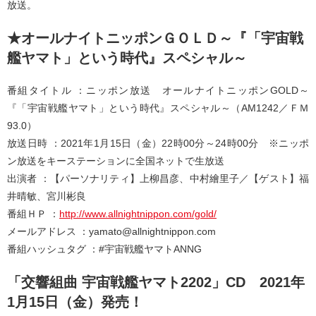
放送。
★オールナイトニッポンＧＯＬＤ～『「宇宙戦
艦ヤマト」という時代』スペシャル～
番組タイトル ：ニッポン放送 オールナイトニッポンGOLD～
『「宇宙戦艦ヤマト」という時代』スペシャル～（AM1242／ＦＭ
93.0）
放送日時 ：2021年1月15日（金）22時00分～24時00分 ※ニッポ
ン放送をキーステーションに全国ネットで生放送
出演者 ：【パーソナリティ】上柳昌彦、中村繪里子／【ゲスト】福
井晴敏、宮川彬良
番組ＨＰ ：
http://www.allnightnippon.com/gold/
メールアドレス ：
yamato@allnightnippon.com
番組ハッシュタグ ：#宇宙戦艦ヤマトANNG
「交響組曲 宇宙戦艦ヤマト2202」CD 2021年
1月15日（金）発売！