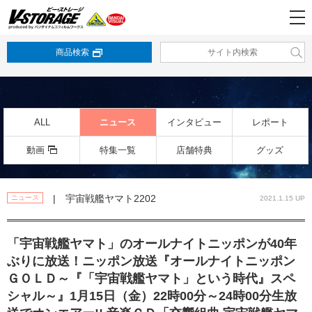
商品検索
ALL
ニュース
インタビュー
レポート
動画
特集一覧
店舗特典
グッズ
| 宇宙戦艦ヤマト2202
ニュース
2021.1.15 UP
「宇宙戦艦ヤマト」のオールナイトニッポンが40年
ぶりに放送！ニッポン放送『オールナイトニッポン
ＧＯＬＤ～『「宇宙戦艦ヤマト」という時代』スペ
シャル～』1月15日（金）22時00分～24時00分生放