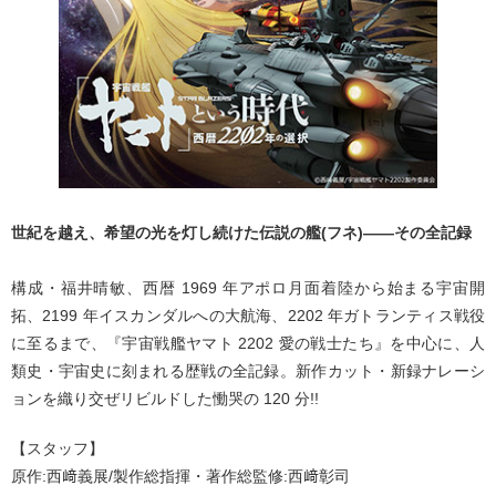
世紀を越え、希望の光を灯し続けた伝説の艦(フネ)——その全記録
構成・福井晴敏、西暦 1969 年アポロ月面着陸から始まる宇宙開
拓、2199 年イスカンダルへの大航海、2202 年ガトランティス戦役
に至るまで、『宇宙戦艦ヤマト 2202 愛の戦士たち』を中心に、人
類史・宇宙史に刻まれる歴戦の全記録。新作カット・新録ナレーシ
ョンを織り交ぜリビルドした慟哭の 120 分!!
【スタッフ】
原作:西﨑義展/製作総指揮・著作総監修:西﨑彰司