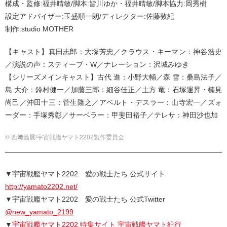
構成・監修:福井晴敏/脚本:皆川ゆか・福井晴敏/脚本協力:岡秀樹
設定アドバイザー:玉盛順一朗/ディレクター:佐藤敦紀
制作:studio MOTHER
【キャスト】真田志郎：大塚芳忠／クラウス・キーマン：神谷浩史
／演説の声：スティーブ・W／ナレーション：沢城みゆき
【シリーズメインキャスト】古代 進：小野大輔／森 雪：桑島法子／
島 大介：鈴村健一／加藤三郎：細谷佳正／土方 竜：石塚運昇・楠見
尚己／沖田十三：菅生隆之／アベルト・デスラー：山寺宏一／ズォ
ーダー：手塚秀彰／サーベラー：甲斐田裕子／テレサ：神田沙也加
© 西﨑義展/宇宙戦艦ヤマト2202製作委員会
▼宇宙戦艦ヤマト2202 愛の戦士たち 公式サイト
http://yamato2202.net/
▼宇宙戦艦ヤマト2202 愛の戦士たち 公式Twitter
@new_yamato_2199
▼
宇宙戦艦ヤマト2202 特集サイト 宇宙戦艦ヤマト紀行