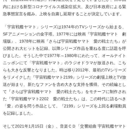
内における新型コロナウイルス感染症拡大、及び日本政府による緊
急事態宣言を鑑み、上映を自粛し延期することが決定しています。
「宇宙戦艦ヤマト」シリーズは1974年のTVシリーズから始まる、
SFアニメーションの金字塔。1977年には映画『宇宙戦艦ヤマト 劇
場版』、1978年に映画『さらば宇宙戦艦ヤマト 愛の戦士たち』が
公開され大ヒットを記録、以降シリーズ作品を重ねる度に話題を呼
びました。そうした中で1977年～1980年にわたって、オールナイト
ニッポンにて「宇宙戦艦ヤマト」のラジオドラマが放送され、こち
らも大きな反響となりました。時は移り2012年、最初のTVシリーズ
をリメイクした『宇宙戦艦ヤマト2199』シリーズの劇場上映とTV放
送が始まり、新たなファンを含め大きな支持を獲得。その続編とし
て『さらば宇宙戦艦ヤマト 愛の戦士たち』をモチーフに制作され
た『宇宙戦艦ヤマト2202 愛の戦士たち』は、この時代に語るべき
「愛」の姿を問う作品として、『2199』シリーズを上回る劇場動員
を記録しました。
そして2021年1月15日（金）、音楽ＣＤ「交響組曲 宇宙戦艦ヤマト