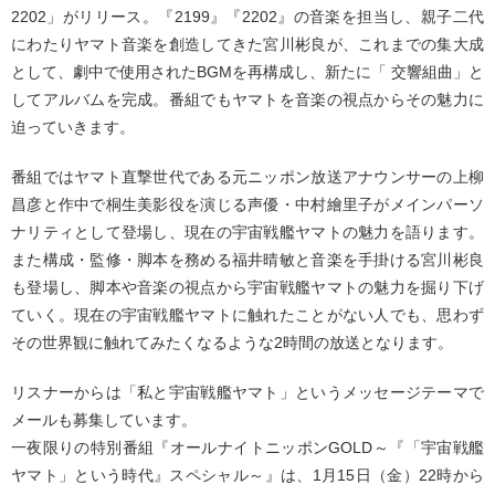
2202」がリリース。『2199』『2202』の音楽を担当し、親子二代
にわたりヤマト音楽を創造してきた宮川彬良が、これまでの集大成
として、劇中で使用されたBGMを再構成し、新たに「 交響組曲」と
してアルバムを完成。番組でもヤマトを音楽の視点からその魅力に
迫っていきます。
番組ではヤマト直撃世代である元ニッポン放送アナウンサーの上柳
昌彦と作中で桐生美影役を演じる声優・中村繪里子がメインパーソ
ナリティとして登場し、現在の宇宙戦艦ヤマトの魅力を語ります。
また構成・監修・脚本を務める福井晴敏と音楽を手掛ける宮川彬良
も登場し、脚本や音楽の視点から宇宙戦艦ヤマトの魅力を掘り下げ
ていく。現在の宇宙戦艦ヤマトに触れたことがない人でも、思わず
その世界観に触れてみたくなるような2時間の放送となります。
リスナーからは「私と宇宙戦艦ヤマト」というメッセージテーマで
メールも募集しています。
一夜限りの特別番組『オールナイトニッポンGOLD～『「宇宙戦艦
ヤマト」という時代』スペシャル～』は、1月15日（金）22時から