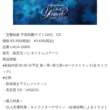
「交響組曲 宇宙戦艦ヤマト2202」CD
価格:¥3,300(税抜) ¥3,630(税込)
品番:LACA-15855
発売・販売元:バンダイナムコアーツ
商品情報:
●収録内容:約 60 分予定 第一章~第七章+ボーナストラック(全 8 トラ
ック)
●仕様
・新規描き下ろしジャケット
・高音質 CD「UHQCD」
＜購入特典＞
・法人共通特典：キャラクターデザイン・結城信輝によるイラスト