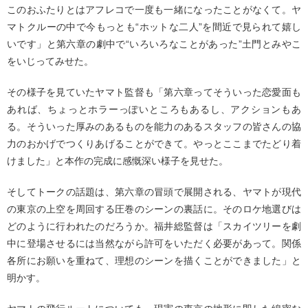
このおふたりとはアフレコで一度も一緒になったことがなくて。ヤ
マトクルーの中で今もっとも“ホットな二人”を間近で見られて嬉し
いです」と第六章の劇中で“いろいろなことがあった”土門とみやこ
をいじってみせた。
その様子を見ていたヤマト監督も「第六章ってそういった恋愛面も
あれば、ちょっとホラーっぽいところもあるし、アクションもあ
る。そういった厚みのあるものを能力のあるスタッフの皆さんの協
力のおかげでつくりあげることができて。やっとここまでたどり着
けました」と本作の完成に感慨深い様子を見せた。
そしてトークの話題は、第六章の冒頭で展開される、ヤマトが現代
の東京の上空を周回する圧巻のシーンの裏話に。そのロケ地選びは
どのように行われたのだろうか。福井総監督は「スカイツリーを劇
中に登場させるには当然ながら許可をいただく必要があって。関係
各所にお願いを重ねて、理想のシーンを描くことができました」と
明かす。