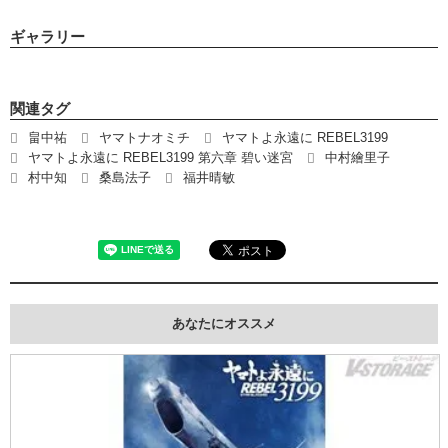
ギャラリー
関連タグ
畠中祐
ヤマトナオミチ
ヤマトよ永遠に REBEL3199
ヤマトよ永遠に REBEL3199 第六章 碧い迷宮
中村繪里子
村中知
桑島法子
福井晴敏
あなたにオススメ