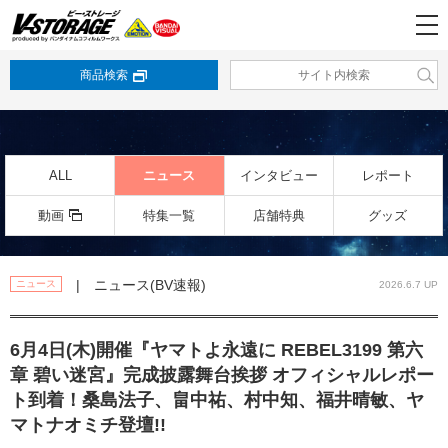
商品検索
ALL
ニュース
インタビュー
レポート
動画
特集一覧
店舗特典
グッズ
| ニュース(BV速報)
ニュース
2026.6.7 UP
6月4日(木)開催『ヤマトよ永遠に REBEL3199 第六
章 碧い迷宮』完成披露舞台挨拶 オフィシャルレポー
ト到着！桑島法子、畠中祐、村中知、福井晴敏、ヤ
マトナオミチ登壇!!