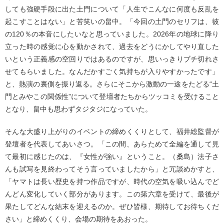
しても強硬手段に出た土門について「人生でこんなに何度も反乱を
起こすことはない」と苦笑いの畠中。「今回の土門のセリフは、彼
の120％の本音にしたいなと思っていました。2026年の地球に降り
立った時の感覚に心を動かされて、過去をどうにかしてやり直した
いという正義感の空回りではあるのですが、思いっきりブチ切れさ
せてもらいました。なんだかすごく気持ちが入りやすかったです」
と、熱演の裏側を振り返る。さらにそこから激動の一途をたどる“土
門とみやこの関係性”について登壇者たちからツッコミを受けること
となり、畠中も思わずタジタジになっていた。
そんな大盛り上がりのイベントの締めくくりとして、福井総監督が
登壇者を代表してあいさつ。「この間、あらためて全編を通して見
て最初に感じたのは、『女性が強い』ということ。（桑島）法子さ
んも試写を見終わってそう言っていましたから」と冗談めかすと、
「ヤマトは長い歴史を持つ作品ですが、時代の空気を吸い込んでど
んどん変化していく部分があります。この第六章を受けて、最後が
果たしてどんな結末を迎えるのか。ぜひ皆様、期待してお待ちくだ
さい」と締めくくり、会場の期待をあおった。