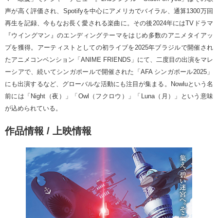
声が高く評価され、Spotifyを中心にアメリカでバイラル、通算1300万回
再生を記録、今もなお長く愛される楽曲に。その後2024年にはTVドラマ
『ウイングマン』のエンディングテーマをはじめ多数のアニメタイアッ
プを獲得。アーティストとしての初ライブを2025年ブラジルで開催され
たアニメコンベンション「ANIME FRIENDS」にて、二度目の出演をマレ
ーシアで、続いてシンガポールで開催された「AFA シンガポール2025」
にも出演するなど、グローバルな活動にも注目が集まる。Nowluという名
前には「Night（夜）」「Owl（フクロウ）」「Luna（月）」という意味
が込められている。
作品情報 / 上映情報