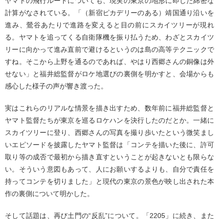
ヤマトの飛行ルートについても、現実の東京の地形に即した綿密な
計算がなされている。「（新宿ピカデリーのある）靖国通り沿いを
進み、鶯谷あたりで進路を変えると目の前にスカイツリーが現れ
る。ヤマトを追ってくる自衛隊機を振り払うため、わざとスカイツ
リーに向かって進み直前で避けるというのは島の高等テクニックで
すね。そこから上野を通るのであれば、やはり西郷さんの銅像は外
せない」と福井総監督がロケ地選びの裏側を明かすと、会場からも
感心した様子の声が響き渡った。
実はこれらのリアルな情景を描き出すため、数年前に福井総監督と
ヤマト監督たちが東京を巡るロケハンを決行したのだとか。一緒に
スカイツリーに登り、西郷さんの写真を撮り歩いたという微笑まし
いエピソードを披露したヤマト監督は「コンテを描いた後に、許可
取り等の成否で最初から描き直すということが起きないとも限らな
い。そういう意図もあって、人にお願いするよりも、自分で責任を
持ってコンテを切りました」と現代の東京の景色が映し出された本
作の裏側について明かした。
そして話題は、再び土門の“反乱”について。「2205」に続き、また