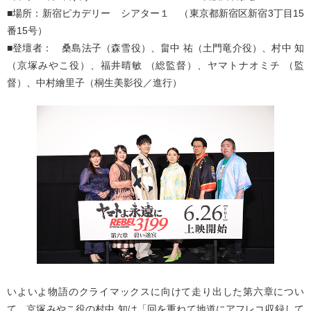
■場所：新宿ピカデリー シアター１ （東京都新宿区新宿3丁目15
番15号）
■登壇者： 桑島法子（森雪役）、畠中 祐（土門竜介役）、村中 知
（京塚みやこ役）、福井晴敏 （総監督）、ヤマトナオミチ （監
督）、中村繪里子（桐生美影役／進行）
いよいよ物語のクライマックスに向けて走り出した第六章につい
て、京塚みやこ役の村中 知は「回を重ねて地道にアフレコ収録して