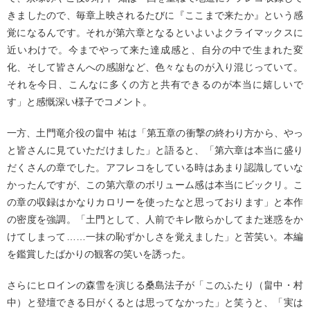
きましたので、毎章上映されるたびに『ここまで来たか』という感
覚になるんです。それが第六章となるといよいよクライマックスに
近いわけで。今までやって来た達成感と、自分の中で生まれた変
化、そして皆さんへの感謝など、色々なものが入り混じっていて。
それを今日、こんなに多くの方と共有できるのが本当に嬉しいで
す」と感慨深い様子でコメント。
一方、土門竜介役の畠中 祐は「第五章の衝撃の終わり方から、やっ
と皆さんに見ていただけました」と語ると、「第六章は本当に盛り
だくさんの章でした。アフレコをしている時はあまり認識していな
かったんですが、この第六章のボリューム感は本当にビックリ。こ
の章の収録はかなりカロリーを使ったなと思っております」と本作
の密度を強調。「土門として、人前でキレ散らかしてまた迷惑をか
けてしまって……一抹の恥ずかしさを覚えました」と苦笑い。本編
を鑑賞したばかりの観客の笑いを誘った。
さらにヒロインの森雪を演じる桑島法子が「このふたり（畠中・村
中）と登壇できる日がくるとは思ってなかった」と笑うと、「実は