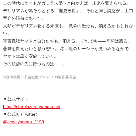
この時代にヤマトがガミラス星へと向かえば、未来を変えられる。
デザリアムが為そうとする「歴史改変」。 それと同じ誘惑が、土門
竜介の眼前にあった。
人類がデザリアム化する未来も、 戦争の歴史も、消えるかもしれな
い。
宇宙戦艦ヤマトと自分たちも、消える。 それでも――平和は残る。
悲劇を変えたいと願う想い。 赤い瞳のサーシャが見つめるなかで、
ヤマトは黒く変貌していく。
その航跡の先に待つものは――。
©西﨑義展／宇宙戦艦ヤマト3199製作委員会
▼公式サイト
https://starblazers-yamato.net
▼公式X（Twitter）
@new_yamato_2199