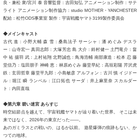
良・兼松 衆/宮川 泰 音響監督：吉田知弘 アニメーション制作：サテ
ライト アニメーション制作協力：studio MOTHER・YANCHESTER
配給：松竹ODS事業室 製作：宇宙戦艦ヤマト3199製作委員会
◆メインキャスト
古代 進：小野大輔 森 雪：桑島法子 サーシャ：潘 めぐみ デスラ
ー：山寺宏一 真田志郎：大塚芳忠 島 大介：鈴村健一 土門竜介：畠
中 祐 揚羽 武：上村祐翔 北野誠也：鳥海浩輔 南部康造：松本 忍 藤
堂信乃：塩田朋子 神崎 恵：林原めぐみ 藤堂早紀：高垣彩陽 芹沢虎
鉄：玄田哲章 藤堂平九郎：小島敏彦 アルフォン：古川 慎 イジドー
ル：堀江 瞬 ランベル：江口拓也 サーダ：井上麻里奈 スカルダー
ト：内田直哉
◆第六章 碧い迷宮 あらすじ
時空結節点を越えて、宇宙戦艦ヤマトが辿り着いた世界。 そこは未
来ではなく、2026年の東京だった――。
あのガミラスとの戦いの、はるか以前。 遊星爆弾の痕跡もない、か
つての地球。