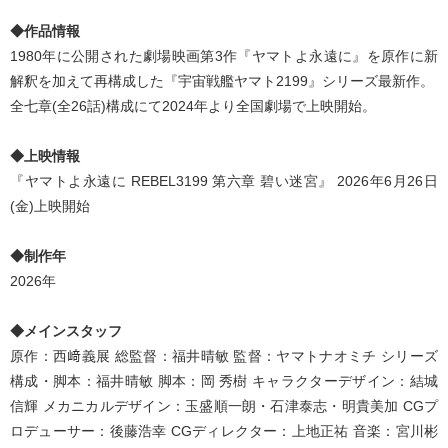
◆作品情報
1980年に公開された劇場映画第3作『ヤマトよ永遠に』を原作に新
解釈を加えて再構成した『宇宙戦艦ヤマト2199』シリーズ最新作。
全七章(全26話)構成にて2024年より全国劇場で上映開始。
◆上映情報
『ヤマトよ永遠に REBEL3199 第六章 碧い迷宮』 2026年6月26日
(金)上映開始
◆制作年
2026年
◆メインスタッフ
原作：西﨑義展 総監督：福井晴敏 監督：ヤマトナオミチ シリーズ
構成・脚本：福井晴敏 脚本：岡 秀樹 キャラクターデザイン：結城
信輝 メカニカルデザイン：玉盛順一朗・石津泰志・明貴美加 CGプ
ロデューサー：後藤浩幸 CGディレクター：上地正祐 音楽：宮川彬