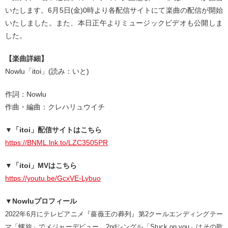
いたします。6月5日(金)0時より各配信サイトにて楽曲の配信が開始
いたしました。また、本日正午よりミュージックビデオも公開しま
した。
【楽曲詳細】
Nowlu「itoi」(読み：いと)
作詞：Nowlu
作曲・編曲：クレハリュウイチ
▼「itoi」配信サイトはこちら
https://BNML.lnk.to/LZC3505PR
▼「itoi」MVはこちら
https://youtu.be/GcxVE-Lybuo
▼Nowluプロフィール
2022年6月にテレビアニメ『薔薇王の葬列』第2クールエンディングテー
マ「螺旋」でメジャーデビュー。2ndシングル「Stuck on you」はその歌