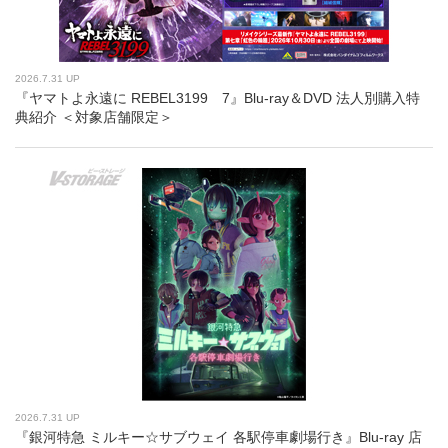
2026.7.31 UP
『ヤマトよ永遠に REBEL3199 7』Blu-ray＆DVD 法人別購入特
典紹介 ＜対象店舗限定＞
2026.7.31 UP
『銀河特急 ミルキー☆サブウェイ 各駅停車劇場行き』Blu-ray 店