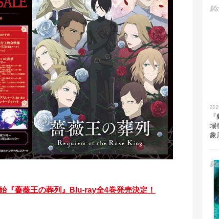
202
『
場
象
開始『薔薇王の葬列』Blu-ray全4巻発売決定！