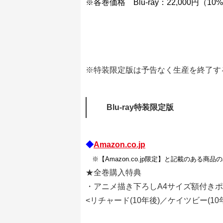
※各巻価格 Blu-ray：22,000円（
※特装限定版は予告なく生産を終了す
Blu-ray特装限定版
◆
Amazon.co.jp
※【Amazon.co.jp限定】と記載のある商品
★全巻購入特典
・アニメ描き下ろしA4サイズ額付き
<リチャード(10年後)／ケイツビー(10