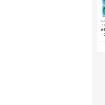
202
『
妖
ー