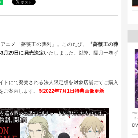
TVアニメ「薔薇王の葬列」。このたび、
『薔薇王の葬
年3
月29日
に発売決定
いたしました。以降、隔月一巻ず
アニメイトにて発売される法人限定版を対象店舗にてご購入
をご案内します。
※2022年7月1日特典画像更新
202
『
D