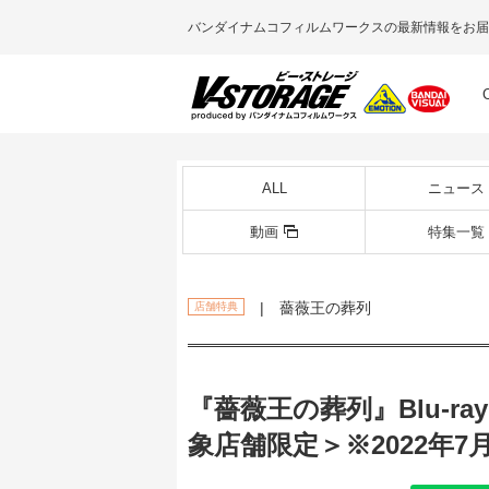
バンダイナムコフィルムワークスの最新情報をお届
ALL
ニュース
動画
特集一覧
| 薔薇王の葬列
店舗特典
『薔薇王の葬列』Blu-r
象店舗限定＞※2022年7