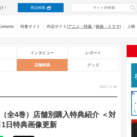
け！
商品検索
Contents
特集サイト
作品サイト(
アニメ・特撮
／
映画・ドラマ
)
上映
インタビュー
レポート
店舗特典
グッズ
2022.7.1 UP
ay（全4巻）店舗別購入特典紹介 ＜対
月1日特典画像更新