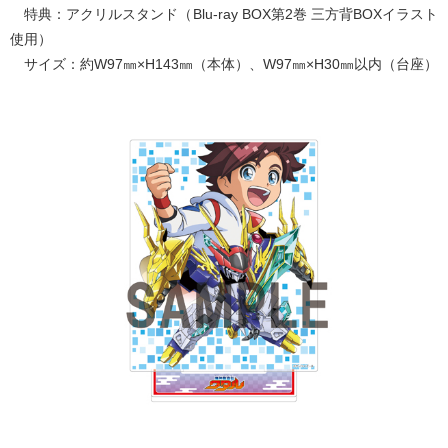
特典：アクリルスタンド（Blu-ray BOX第2巻 三方背BOXイラスト
使用）
サイズ：約W97㎜×H143㎜（本体）、W97㎜×H30㎜以内（台座）