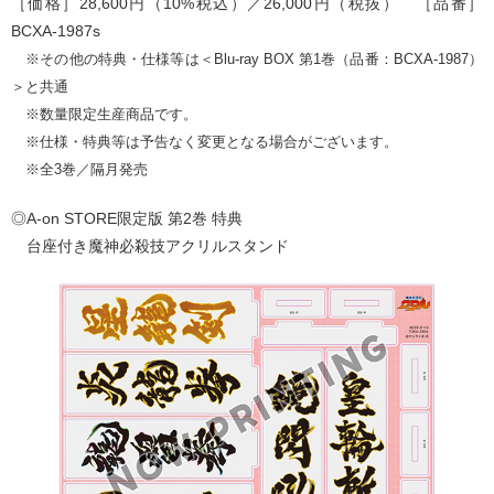
［価格］28,600円（10%税込）／26,000円（税抜） ［品番］
BCXA-1987s
※その他の特典・仕様等は＜Blu-ray BOX 第1巻（品番：BCXA-1987）
＞と共通
※数量限定生産商品です。
※仕様・特典等は予告なく変更となる場合がございます。
※全3巻／隔月発売
◎A-on STORE限定版 第2巻 特典
台座付き魔神必殺技アクリルスタンド