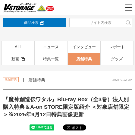
商品検索
ALL
ニュース
インタビュー
レポート
動画
特集一覧
店舗特典
グッズ
| 店舗特典
店舗特典
2025.9.12 UP
『魔神創造伝ワタル』Blu-ray Box（全3巻）法人別
購入特典＆A-on STORE限定版紹介 ＜対象店舗限定
＞※2025年9月12日特典画像更新