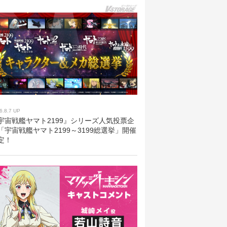
6.8.7 UP
宇宙戦艦ヤマト2199』シリーズ人気投票企
「宇宙戦艦ヤマト2199～3199総選挙」開催
定！