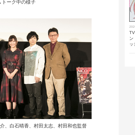
▲トーク中の様子
202
T
ン
ッ
裕介、白石晴香、村田太志、村田和也監督