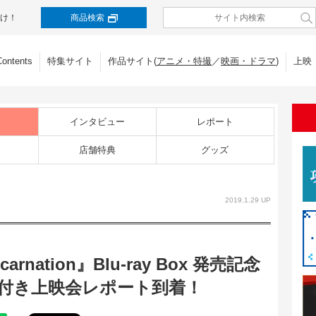
け！
商品検索
Contents
特集サイト
作品サイト(
アニメ・特撮
／
映画・ドラマ
)
上映
インタビュー
レポート
店舗特典
グッズ
2019.1.29 UP
carnation』Blu-ray Box 発売記念
付き上映会レポート到着！