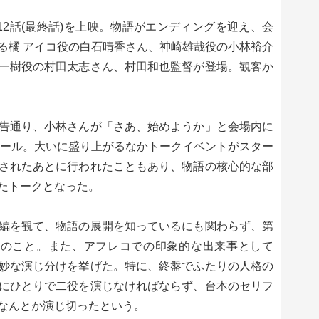
12話(最終話)を上映。物語がエンディングを迎え、会
る橘 アイコ役の白石晴香さん、神崎雄哉役の小林裕介
一樹役の村田太志さん、村田和也監督が登場。観客か
告通り、小林さんが「さあ、始めようか」と会場内に
コール。大いに盛り上がるなかトークイベントがスター
されたあとに行われたこともあり、物語の核心的な部
たトークとなった。
編を観て、物語の展開を知っているにも関わらず、第
とのこと。また、アフレコでの印象的な出来事として
妙な演じ分けを挙げた。特に、終盤でふたりの人格の
にひとりで二役を演じなければならず、台本のセリフ
なんとか演じ切ったという。