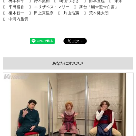
橋本祥平
鈴木拡樹
崎山つばさ
郷本直也
未来
平田裕香
エリザベス・マリー
舞台「幽☆遊☆白書」
榎木智一
田上真里奈
片山浩憲
荒木健太朗
中河内雅貴
あなたにオススメ