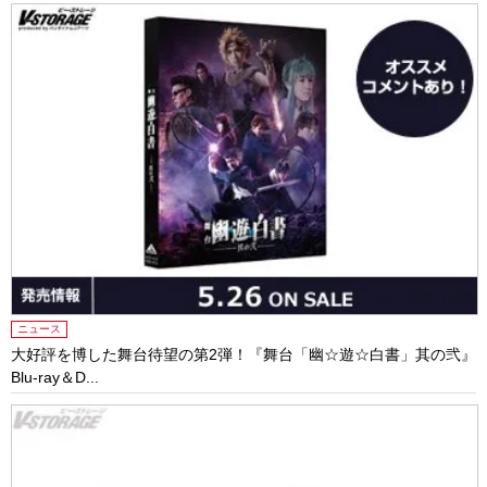
ニュース
大好評を博した舞台待望の第2弾！『舞台「幽☆遊☆白書」其の弐』
Blu-ray＆D...