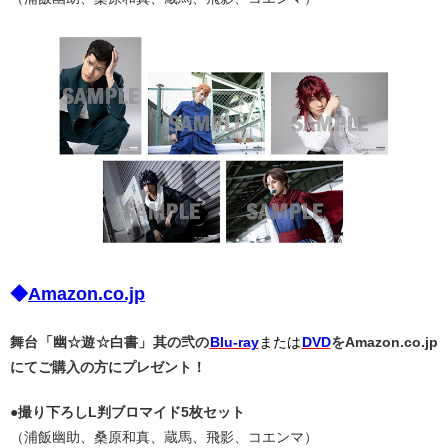
◆
Amazon.co.jp
舞台「幽☆遊☆白書」其の弐の
Blu-ray
または
DVD
をAmazon.co.jp
にてご購入の方にプレゼント！
●撮り下ろしL判ブロマイド5枚セット
（浦飯幽助、桑原和真、蔵馬、飛影、コエンマ）