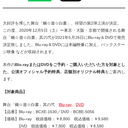
大好評を博した舞台「幽☆遊☆白書」、待望の第2弾上演が決定。
この度、2020年12月5日（土）〜東京・大阪・京都で開催される舞
台「幽☆遊☆白書」其の弐が2021年5月26日にBlu-ray＆DVDで発売
決定致しました。Blu-ray＆DVDには本編映像に加え、バックステー
ジ映像 などが収録されます。
本作の
Blu-rayまたはDVDをご予約・ご購入いただいた方を対象とし
た、公演オフィシャル予約特典、店舗別オリジナル特典
をご案内し
ます。
【対象商品】
舞台「幽☆遊☆白書」其の弐
Blu-ray
、
DVD
【品番】Blu-ray：BCXE-1630／DVD：BCBE-5056
【価格】Blu-ray 税抜価格：￥8,800 税込価格：￥9,680
DVD 税抜価格：￥7,800 税込価格：￥8,580