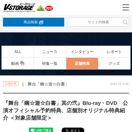
商品検索
ALL
ニュース
インタビュー
レポート
動画
特集一覧
店舗特典
グッズ
| 舞台「幽☆遊☆白書」
店舗特典
2020.12.3 UP
『舞台「幽☆遊☆白書」其の弐』Blu-ray・DVD 公
演オフィシャル予約特典、店舗別オリジナル特典紹
介 ＜対象店舗限定＞