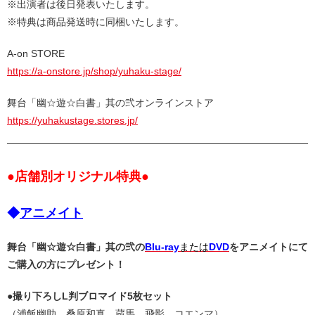
※出演者は後日発表いたします。
※特典は商品発送時に同梱いたします。
A-on STORE
https://a-onstore.jp/shop/yuhaku-stage/
舞台「幽☆遊☆白書」其の弐オンラインストア
https://yuhakustage.stores.jp/
●店舗別オリジナル特典
●
◆
アニメイト
舞台「幽☆遊☆白書」其の弐の
Blu-ray
または
DVD
をアニメイトにて
ご購入の方にプレゼント！
●撮り下ろしL判ブロマイド5枚セット
（浦飯幽助、桑原和真、蔵馬、飛影、コエンマ）