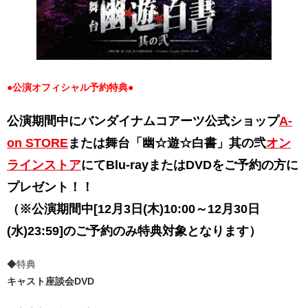
●公演オフィシャル予約特典
●
公演期間中にバンダイナムコアーツ公式ショップ
A-
on STORE
または舞台「幽☆遊☆白書」其の弐
オン
ラインストア
にてBlu-rayまたはDVDをご予約の方に
プレゼント！！
（※公演期間中[12月3日(木)10:00～12月30日
(水)23:59]のご予約のみ特典対象となります）
◆特典
キャスト座談会DVD