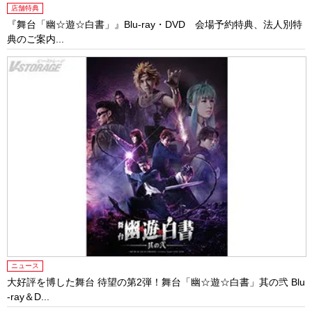
店舗特典
『舞台「幽☆遊☆白書」』Blu-ray・DVD 会場予約特典、法人別特
典のご案内...
ニュース
大好評を博した舞台 待望の第2弾！舞台「幽☆遊☆白書」其の弐 Blu
-ray＆D...