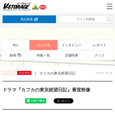
商品検索
ALL
ニュース
インタビュー
レポート
動画
特集一覧
店舗特典
グッズ
| カフカの東京絶望日記
ニュース
ココだけ
2019.3.29 UP
ドラマ『カフカの東京絶望日記』番宣映像