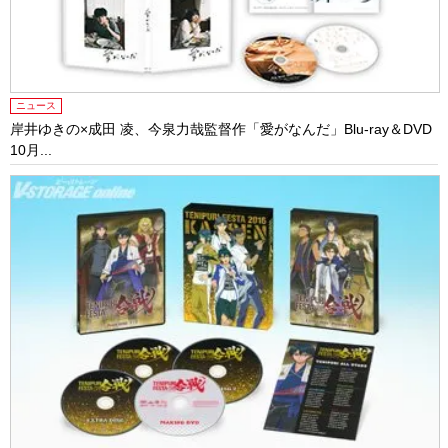
ニュース
岸井ゆきの×成田 凌、今泉力哉監督作「愛がなんだ」Blu-ray＆DVD
10月...