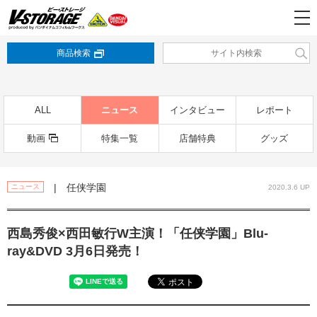
商品検索
ALL
ニュース
インタビュー
レポート
動画
特集一覧
店舗特典
グッズ
| 任侠学園
ニュース
2020.3.6 UP
西島秀俊×西田敏行W主演！「任侠学園」Blu-
ray&DVD 3月6日発売！