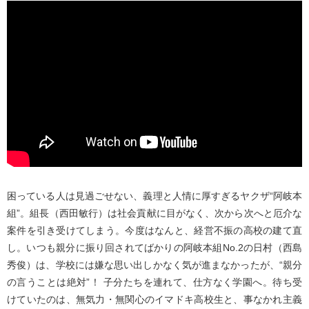
困っている人は見過ごせない、義理と人情に厚すぎるヤクザ“阿岐本
組”。組長（西田敏行）は社会貢献に目がなく、次から次へと厄介な
案件を引き受けてしまう。今度はなんと、経営不振の高校の建て直
し。いつも親分に振り回されてばかりの阿岐本組No.2の日村（西島
秀俊）は、学校には嫌な思い出しかなく気が進まなかったが、“親分
の言うことは絶対”！ 子分たちを連れて、仕方なく学園へ。待ち受
けていたのは、無気力・無関心のイマドキ高校生と、事なかれ主義