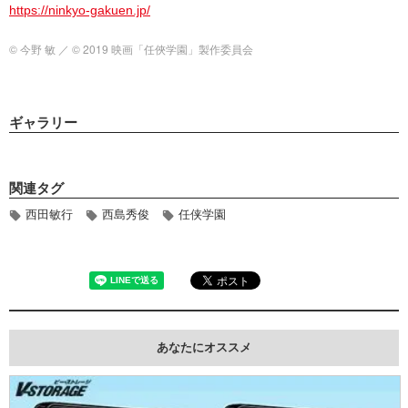
https://ninkyo-gakuen.jp/
© 今野 敏 ／ © 2019 映画「任俠学園」製作委員会
ギャラリー
関連タグ
西田敏行
西島秀俊
任侠学園
あなたにオススメ