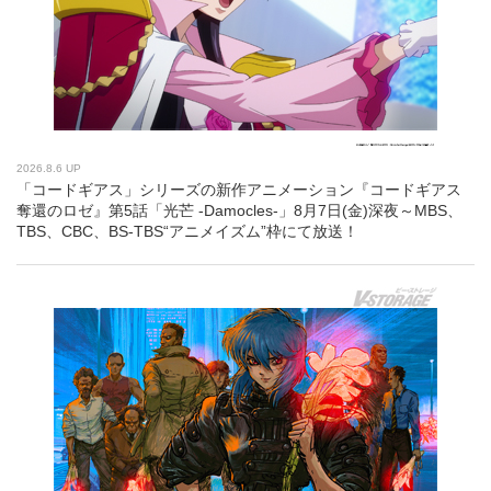
2026.8.6 UP
「コードギアス」シリーズの新作アニメーション『コードギアス
奪還のロゼ』第5話「光芒 -Damocles-」8月7日(金)深夜～MBS、
TBS、CBC、BS-TBS“アニメイズム”枠にて放送！