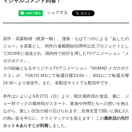
ィシャルコメント到着！
シェアする
原作・高森朝雄（梶原一騎）、漫画・ちばてつやによる『あしたの
ジョー』を原案とし、同作の連載開始50周年記念プロジェクトとし
て2018年に放送され、国内外で好評を博したTVアニメーション『メ
ガロボクス』。
その続編となるオリジナルTVアニメーション『NOMAD メガロボク
ス２』が、TOKYO MXにて毎週日曜23:00～、BS11にて毎週火曜
24:30～より放送中。また、各配信サイトでも配信中です。
本作はいよいよ6月27日（日）より、順次最終回が放送。遂に、ジ
ョー対マックの最終戦がスタート。家族や仲間たちへの想いを抱え
ながら、激しい試合が繰り広げられます。全身全霊で闘いに挑む2人
の熱い姿を中心に、クライマックスを迎えます！ この
最終話の先行
カット＆あらすじが到着
しました。