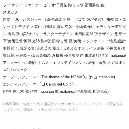
ラ:ニケライ ファラナーゼ/ミオ:日野佑美/リュウ:福西勝也 他
スタッフ
原案:「あしたのジョー」(原作:高森朝雄、ちばてつや/講談社刊)/監督・コ
ンセプトデザイン:森山 洋/脚本:真辺克彦・小嶋健作/キャラクターデザイ
ン:倉島亜由美/サブキャラクターデザイン:金田尚美/ギアデザイン:形部一
平/美術監督:河野次郎/美術監督補:古賀 徹/美術:スタジオ・ユニ/色彩設計:
歌川律子/撮影監督:赤尾英美/撮影:T2studio/オフライン編集:今井大介/音
響監督:三好慶一郎/音響効果:倉橋裕宗/音響制作:東北新社/音楽:mabanua/
アニメーション制作:トムス・エンタテインメント/製作・著作:メガロボク
ス2プロジェクト
オープニングテーマ:「The theme of the NOMAD」(作曲:mabanua)
エンディングテーマ:「El Canto del Colibrí」
(作詞:佐々木 誠 作曲:mabanua 歌:mabanua 字幕翻訳:真辺克彦)
©高森朝雄・ちばてつや／講談社／メガロボクス２プロジェクト ©高森朝雄・
ちばてつや／講談社／メガロボクスプロジェクト