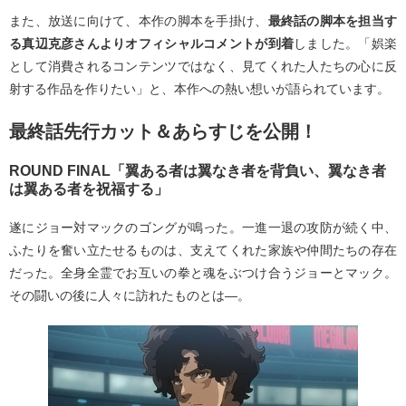
また、放送に向けて、本作の脚本を手掛け、
最終話の脚本を担当す
る真辺克彦さんよりオフィシャルコメントが到着
しました。「娯楽
として消費されるコンテンツではなく、見てくれた人たちの心に反
射する作品を作りたい」と、本作への熱い想いが語られています。
最終話先行カット＆あらすじを公開！
ROUND FINAL「翼ある者は翼なき者を背負い、翼なき者
は翼ある者を祝福する」
遂にジョー対マックのゴングが鳴った。一進一退の攻防が続く中、
ふたりを奮い立たせるものは、支えてくれた家族や仲間たちの存在
だった。全身全霊でお互いの拳と魂をぶつけ合うジョーとマック。
その闘いの後に人々に訪れたものとは―。