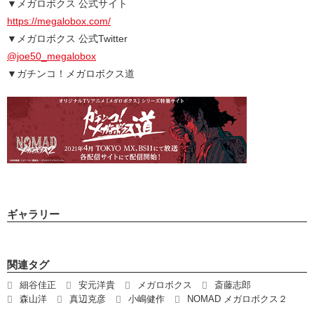
▼メガロボクス 公式サイト
https://megalobox.com/
▼メガロボクス 公式Twitter
@joe50_megalobox
▼ガチンコ！メガロボクス道
ギャラリー
関連タグ
細谷佳正
安元洋貴
メガロボクス
斎藤志郎
森山洋
真辺克彦
小嶋健作
NOMAD メガロボクス２