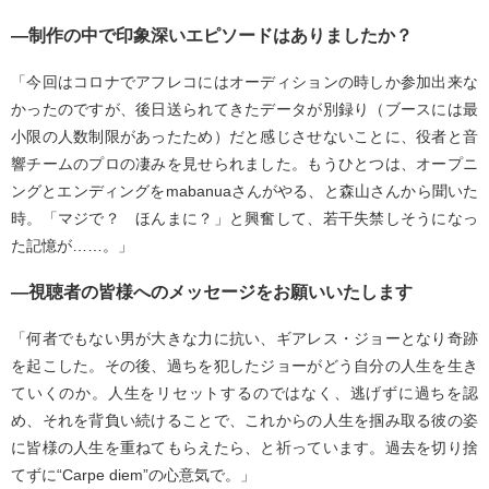
―制作の中で印象深いエピソードはありましたか？
「今回はコロナでアフレコにはオーディションの時しか参加出来な
かったのですが、後日送られてきたデータが別録り（ブースには最
小限の人数制限があったため）だと感じさせないことに、役者と音
響チームのプロの凄みを見せられました。もうひとつは、オープニ
ングとエンディングをmabanuaさんがやる、と森山さんから聞いた
時。「マジで？ ほんまに？」と興奮して、若干失禁しそうになっ
た記憶が……。」
―視聴者の皆様へのメッセージをお願いいたします
「何者でもない男が大きな力に抗い、ギアレス・ジョーとなり奇跡
を起こした。その後、過ちを犯したジョーがどう自分の人生を生き
ていくのか。人生をリセットするのではなく、逃げずに過ちを認
め、それを背負い続けることで、これからの人生を掴み取る彼の姿
に皆様の人生を重ねてもらえたら、と祈っています。過去を切り捨
てずに“Carpe diem”の心意気で。」