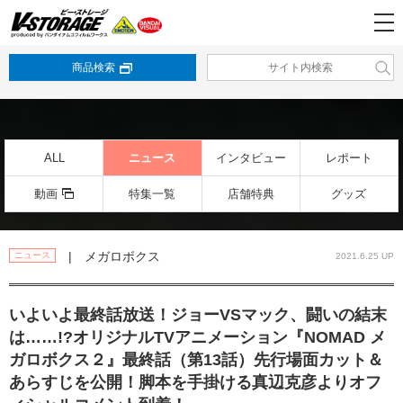
商品検索
ALL
ニュース
インタビュー
レポート
動画
特集一覧
店舗特典
グッズ
| メガロボクス
ニュース
2021.6.25 UP
いよいよ最終話放送！ジョーVSマック、闘いの結末
は……!?オリジナルTVアニメーション『NOMAD メ
ガロボクス２』最終話（第13話）先行場面カット＆
あらすじを公開！脚本を手掛ける真辺克彦よりオフ