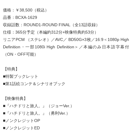
価格：￥38,500（税込）
品番：BCXA-1629
収録話数：ROUND1-ROUND FINAL（全13話収録）
仕様：365分予定（本編約312分+映像特典約53分）
リニアPCM （ステレオ）／AVC／ BD50G×3枚／16:9＜1080p High
Definition・一部1080i High Definition＞／本編のみ日本語字幕付
（ON・OFF可能）
【特典】
■特製ブックレット
■第1話絵コンテ＆シナリオブック
【映像特典】
■『ハチドリと旅人。』（ジョーVer.）
■『ハチドリと旅人。』（勇利Ver.）
■ノンクレジットOP
■ノンクレジットED