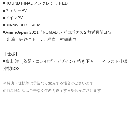
■ROUND FINAL ノンクレジットED
■ティザーPV
■メインPV
■Blu-ray BOX TVCM
■AnimeJapan 2021『NOMAD メガロボクス２放送直前SP』
（出演：細谷佳正、安元洋貴、村瀬迪与）
【仕様】
■森山 洋（監督・コンセプトデザイン）描き下ろし イラスト仕様
特製BOX
※特典・仕様等は予告なく変更する場合がございます
※特装限定版は予告なく生産を終了する場合がございます