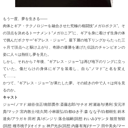
もう一度、夢を生きる――
肉体とギア・テクノロジーを融合させた究極の格闘技“メガロボクス”。そ
の頂点を決めるトーナメント“メガロニア”に、ギアを身に着けず生身の体
で挑んだボクサー“ギアレス・ジョー”。最下層の地下リングからたった三
ヶ月で頂点へと駆け上がり、奇跡の優勝を遂げた伝説のチャンピオンの
姿に人々は熱狂し夢を見た。
しかし、それから７年後、“ギアレス・ジョー”は再び地下のリングに立っ
ていた。傷だらけの身体にギアを装着し、自ら“ノマド”と名を変え
て……。
かつて、“ギアレス・ジョー”が果たした夢。その続きの中で人々は何を見
るのか。
キャスト
ジョー/ノマド:細谷佳正/南部贋作:斎藤志郎/サチオ:村瀬迪与/勇利:安元洋
貴/マック:宮内敦士/佐久間:小林親弘/白都ゆき子:森 なな子/白都樹生:鈴木
達央/アラガキ:田村 真/ボンジリ:落合福嗣(回想:れいみ)/サンタ:観世智顕
(回想:種市桃子)/オイチョ:神戸光歩(回想:内藤有海)/チーフ:田中美央/マー