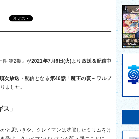
件 第2期』が
2021年7月6日(火)より放送＆配信中
り順次放送・配信
となる
第46話「魔王の宴～ワルプ
なりました。
ギス」
るかと思いきや、クレイマンは洗脳したミリムをけ
引き受け、クレイマンはシオンが迎え撃つことに。