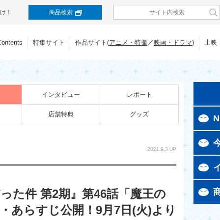
け！
商品検索
Contents
特集サイト
作品サイト(
アニメ・特撮
／
映画・ドラマ
)
上映
インタビュー
レポート
店舗特典
グッズ
N
2021.9.3 UP
た件 第2期』第46話「魔王の
あらすじ公開！9月7日(火)より