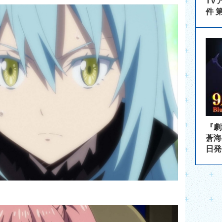
TV
件 
『劇
蒼海
日発