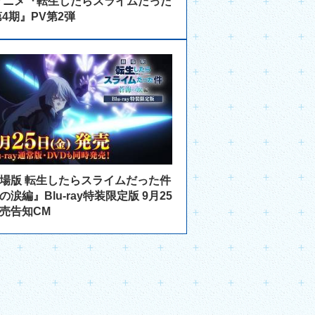
アニメ『転生したらスライムだった
第4期』PV第2弾
場版 転生したらスライムだった件
の涙編』Blu-ray特装限定版 9月25
売告知CM