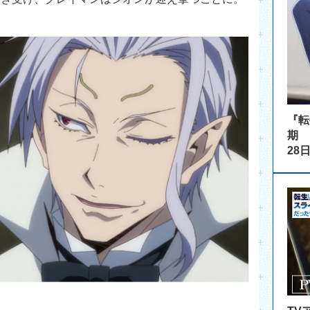
『転
期 B
28