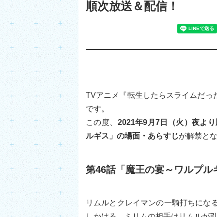
順次放送＆配信！
TVアニメ『転生したらスライムだった
です。
この度、
2021年9月7日（火）夜よ
ルギス」の場面・あらすじ
が解禁と
第46話「魔王の宴～ワルプル
リムルとクレイマンの一騎打ちにな
しかける。ミリムの相手はリムルが