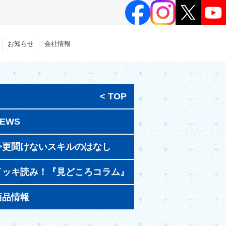
お知らせ
会社情報
< TOP
EWS
今更聞けないスキルのはなし
イッキ読み！『見どころコラム』
商品情報