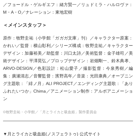
／フョードル・ゲルギエフ：緒方賢一／リュドミラ・ハルロヴァ：
M・A・O／ナレーション：東地宏樹
＜メインスタッフ＞
原作：牧野圭祐（小学館「ガガガ文庫」刊）／キャラクター原案：
かれい／監督：横山彰利／シリーズ構成：牧野圭祐／キャラクター
デザイン：加藤裕美／助監督：川口太詩／美術監督：金子雄司／美
術デザイン：平澤晃弘／プロップデザイン：岩畑剛一、鈴木典孝、
ARVO-DESIGN／色彩設計：松山愛子／撮影監督：今泉秀樹／編
集：廣瀬清志／音響監督：濱野高年／音楽：光田康典／オープニン
グ主題歌：「緋ノ月」ALI PROJECT／エンディング主題歌：「あり
ふれたいつか」Chima／アニメーション制作：アルボアニメーショ
ン
©牧野圭祐・小学館／「月とライカと吸血姫」製作委員会
▼月とライカと吸血姫(ノスフェラトゥ) 公式サイト