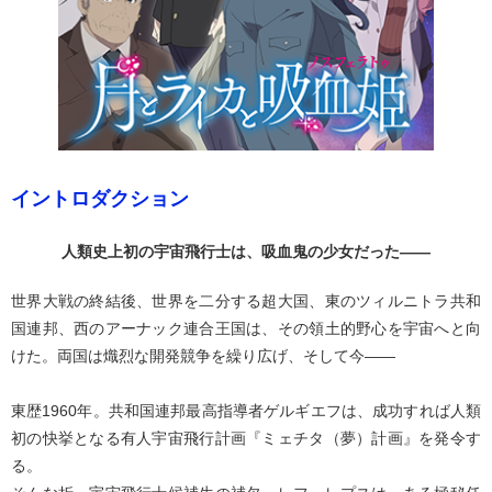
イントロダクション
人類史上初の宇宙飛行士は、吸血鬼の少女だった——
世界大戦の終結後、世界を二分する超大国、東のツィルニトラ共和
国連邦、西のアーナック連合王国は、その領土的野心を宇宙へと向
けた。両国は熾烈な開発競争を繰り広げ、そして今——
東歴1960年。共和国連邦最高指導者ゲルギエフは、成功すれば人類
初の快挙となる有人宇宙飛行計画『ミェチタ（夢）計画』を発令す
る。