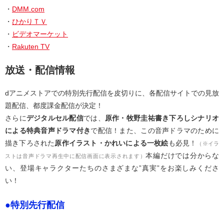
・
DMM.com
・
ひかりＴＶ
・
ビデオマーケット
・
Rakuten TV
放送・配信情報
dアニメストアでの特別先行配信を皮切りに、各配信サイトでの見放
題配信、都度課金配信が決定！
さらに
デジタルセル配信
では、
原作・牧野圭祐書き下ろしシナリオ
による特典音声ドラマ付き
で配信！また、この音声ドラマのために
描き下ろされた
原作イラスト・かれいによる一枚絵
も必見！
（※イラ
本編だけでは分からな
ストは音声ドラマ再生中に配信画面に表示されます）
い、登場キャラクターたちのさまざまな”真実”をお楽しみくださ
い！
●特別先行配信