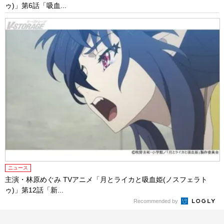
ゥ)」第6話「吸血...
ニュース
主演・林原めぐみ TVアニメ「月とライカと吸血姫(ノスフェラト
ゥ)」第12話「新...
Recommended by