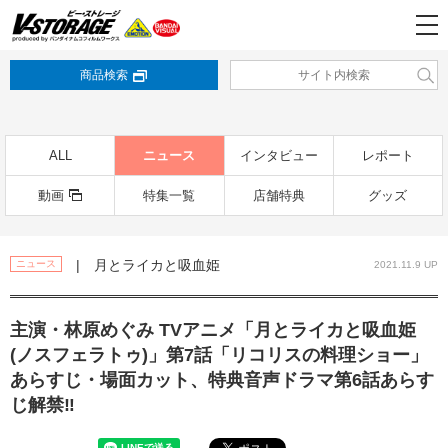
商品検索
ALL
ニュース
インタビュー
レポート
動画
特集一覧
店舗特典
グッズ
| 月とライカと吸血姫
ニュース
2021.11.9 UP
主演・林原めぐみ TVアニメ「月とライカと吸血姫
(ノスフェラトゥ)」第7話「リコリスの料理ショー」
あらすじ・場面カット、特典音声ドラマ第6話あらす
じ解禁‼