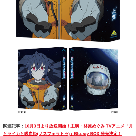
関連記事：
10月3日より放送開始！主演・林原めぐみ TVアニメ「月
とライカと吸血姫(ノスフェラトゥ)」Blu-ray BOX 発売決定！