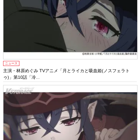
ニュース
主演・林原めぐみ TVアニメ「月とライカと吸血姫(ノスフェラト
ゥ)」第10話「冷...