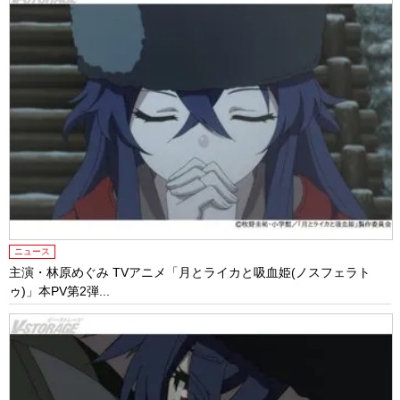
ニュース
主演・林原めぐみ TVアニメ「月とライカと吸血姫(ノスフェラト
ゥ)」本PV第2弾...