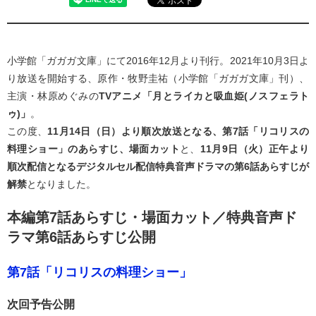
小学館「ガガガ文庫」にて2016年12月より刊行。2021年10月3日よ
り放送を開始する、原作・牧野圭祐（小学館「ガガガ文庫」刊）、
主演・林原めぐみの
TVアニメ「月とライカと吸血姫(ノスフェラト
ゥ)」
。
この度、
11月14日（日）より順次放送となる、第7話「リコリスの
料理ショー」のあらすじ、場面カット
と、
11月9日（火）正午より
順次配信となるデジタルセル配信特典音声ドラマの第6話あらすじが
解禁
となりました。
本編第7話あらすじ・場面カット／特典音声ド
ラマ第6話あらすじ公開
第7話「リコリスの料理ショー」
次回予告公開