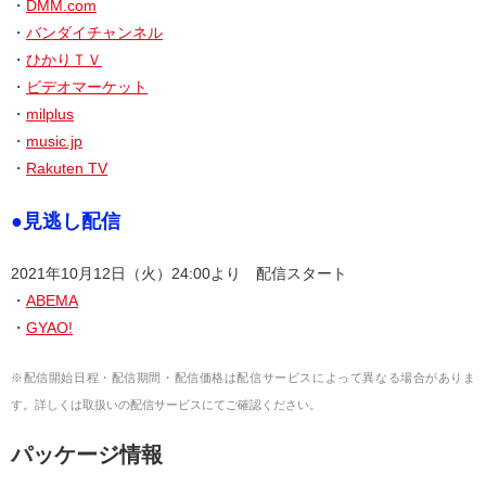
・
DMM.com
・
バンダイチャンネル
・
ひかりＴＶ
・
ビデオマーケット
・
milplus
・
music.jp
・
Rakuten TV
●見逃し配信
2021年10月12日（火）24:00より 配信スタート
・
ABEMA
・
GYAO!
※配信開始日程・配信期間・配信価格は配信サービスによって異なる場合がありま
す。詳しくは取扱いの配信サービスにてご確認ください。
パッケージ情報