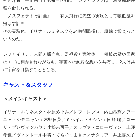
そんな折、宇宙飛行士候補生の補欠、レフ・レプスは、ある極秘任
務を命じられる。
『ノスフェラトゥ計画』——有人飛行に先立つ実験として吸血鬼を
飛ばす計画——
その実験体、イリナ・ルミネスクを24時間監視し、訓練で鍛えろと
いうのだ。
レフとイリナ、人間と吸血鬼、監視役と実験体——種族の壁や国家
のエゴに翻弄されながらも、宇宙への純粋な想いを共有し、2人は共
に宇宙を目指すこととなる。
キャスト＆スタッフ
＜メインキャスト＞
イリナ・ルミネスク：林原めぐみ／レフ・レプス：内山昂輝／アー
ニャ・シモニャン：木野日菜／ミハイル・ヤシン：日野 聡／ロー
ザ・プレヴィツカヤ：小松未可子／スラヴァ・コローヴィン：土師
孝也／ヴィクトール中将：てらそままさき／ナタリア：井上喜久子