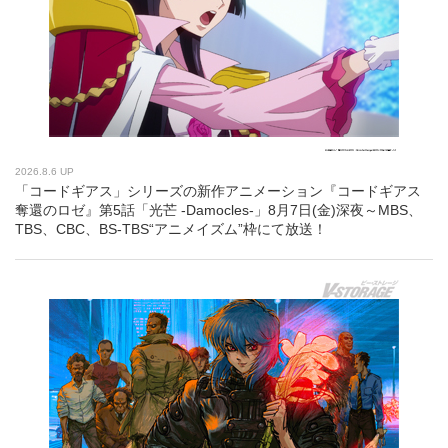
2026.8.6 UP
「コードギアス」シリーズの新作アニメーション『コードギアス
奪還のロゼ』第5話「光芒 -Damocles-」8月7日(金)深夜～MBS、
TBS、CBC、BS-TBS“アニメイズム”枠にて放送！