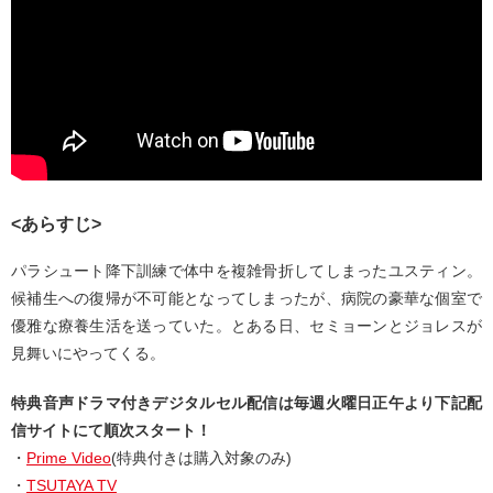
<あらすじ>
パラシュート降下訓練で体中を複雑骨折してしまったユスティン。
候補生への復帰が不可能となってしまったが、病院の豪華な個室で
優雅な療養生活を送っていた。とある日、セミョーンとジョレスが
見舞いにやってくる。
特典音声ドラマ付きデジタルセル配信は毎週火曜日正午より下記配
信サイトにて順次スタート！
・
Prime Video
(特典付きは購入対象のみ)
・
TSUTAYA TV