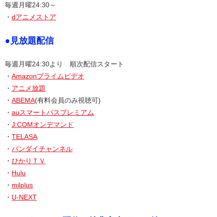
毎週月曜24:30～
・
dアニメストア
●見放題配信
毎週月曜24:30より 順次配信スタート
・
Amazonプライムビデオ
・
アニメ放題
・
ABEMA
(有料会員のみ視聴可)
・
auスマートパスプレミアム
・
J:COMオンデマンド
・
TELASA
・
バンダイチャンネル
・
ひかりＴＶ
・
Hulu
・
milplus
・
U-NEXT