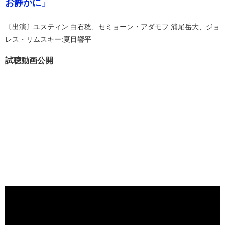
お静かに」
〔出演〕ユスティン:白石稔、セミョーン・アダモフ:浦尾岳大、ジョ
レス・リムスキー:夏目響平
試聴動画公開