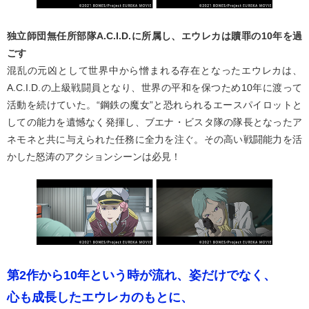
独立師団無任所部隊A.C.I.D.に所属し、エウレカは贖罪の10年を過
ごす
混乱の元凶として世界中から憎まれる存在となったエウレカは、
A.C.I.D.の上級戦闘員となり、世界の平和を保つため10年に渡って
活動を続けていた。“鋼鉄の魔女”と恐れられるエースパイロットと
しての能力を遺憾なく発揮し、ブエナ・ビスタ隊の隊長となったア
ネモネと共に与えられた任務に全力を注ぐ。その高い戦闘能力を活
かした怒涛のアクションシーンは必見！
第2作から10年という時が流れ、姿だけでなく、
心も成長したエウレカのもとに、