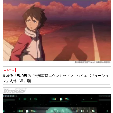
ニュース
劇場版『EUREKA／交響詩篇エウレカセブン ハイエボリューショ
ン』劇伴「星に願...