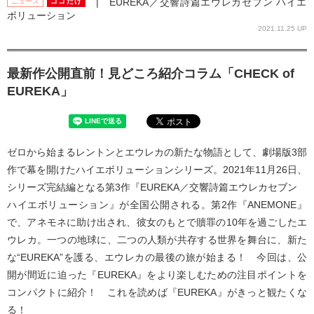
| EUREKA／交響詩篇エウレカセブン ハイエ
ニュース
ココだけ
ボリューション
2021.11.25 UP
最新作公開直前！見どころ紹介コラム「CHECK of
EUREKA」
ゼロから始まるレントンとエウレカの新たな物語として、劇場版3部
作で幕を開けたハイエボリューションシリーズ。2021年11月26日、
シリーズ完結編となる第3作『EUREKA／交響詩篇エウレカセブン
ハイエボリューション』が全国公開される。第2作『ANEMONE』
で、アネモネに助け出され、彼女のもとで贖罪の10年を過ごしたエ
ウレカ。一つの地球に、二つの人類が共存する世界を舞台に、新た
な“EUREKA”を護る、エウレカの最後の旅が始まる！ 今回は、公
開が間近に迫った『EUREKA』をより楽しむための注目ポイントを
コンパクトに紹介！ これを読めば『EUREKA』がきっと観たくな
る！