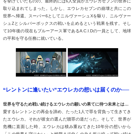
を挙げていたものの、最終的には6人全員がエウレカセブンの世界に
取り込まれてしまった。しかし、エウレカセブンの崩壊と共にこの
世界へ帰還。スーパー6としてニルヴァーシュXを駆り、ニルヴァー
シュZとシルバーボックスの戦いを止めるという戦果を残す。そし
て10年後の現在もブルーアース軍であるA.C.I.Dの一員として、地球
の平和を守る任務に就いている。
“レントンに逢いたい”エウレカの想いは届くのか──
世界を守るため戦い続けるエウレカの願いの果てに待つ未来とは…
愛するレントンとの再会を諦め、たった1人で罪を背負って生きてき
たエウレカ。それが彼女の選んだ贖罪の道だった。そして、世界が
危機に直面した時、エウレカは積み重ねてきた10年分の想いから
「この世界を守りたい」と極限まで自らの力を振り絞って戦い続け