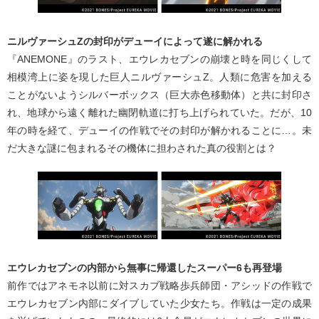
ニルヴァーシュZの封印がデューイによって遂に解かれる
『ANEMONE』のラスト、エウレカセブンの崩壊と時を同じくして
相模湾上に姿を現した巨人ニルヴァーシュZ。人類に危害を加える
ことがないようシルバーボックス（巨大赤色移動体）と共に封印さ
れ、地球から遠く離れた幽閉軌道に打ち上げられていた。だが、10
年の時を経て、デューイの作戦でその封印が解かれることに…。未
だ大きな謎に包まれるその機体に担わされた真の役割とは？
エウレカセブンの内部から無事に帰還したスーパー6も再登場
前作ではアネモネ以前に対スカブ戦略歩兵師団・アシッドの作戦で
エウレカセブン内部にダイブしていた少女たち。作戦は一定の成果