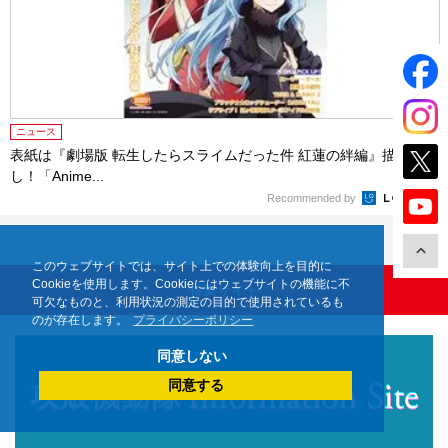
ニュース
表紙は『劇場版 転生したらスライムだった件 紅蓮の絆編』描きおろ
し！「Anime...
Recommended by
このウェブサイトでは、サイト上での体験向上を目的に
Cookieを使用します。Cookieにはウェブサイトの機能に不
特集サイト
可欠なものと、利用状況の測定の目的で使用されているも
のが存在します。
プライバシーポリシー
同意しない
同意する