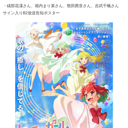
・礒部花凜さん、堀内まり菜さん、熊田茜音さん、吉武千颯さん
サイン入りB2放送告知ポスター