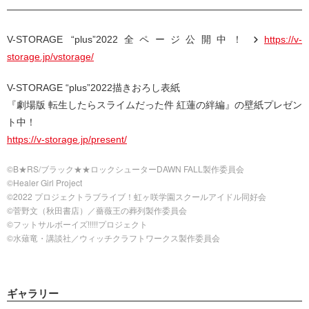
V-STORAGE “plus”2022全ページ公開中！
https://v-
storage.jp/vstorage/
V-STORAGE “plus”2022描きおろし表紙
『劇場版 転生したらスライムだった件 紅蓮の絆編』の壁紙プレゼン
ト中！
https://v-storage.jp/present/
©B★RS/ブラック★★ロックシューターDAWN FALL製作委員会
©Healer Girl Project
©2022 プロジェクトラブライブ！虹ヶ咲学園スクールアイドル同好会
©菅野文（秋田書店）／薔薇王の葬列製作委員会
©フットサルボーイズ!!!!!プロジェクト
©水薙竜・講談社／ウィッチクラフトワークス製作委員会
ギャラリー