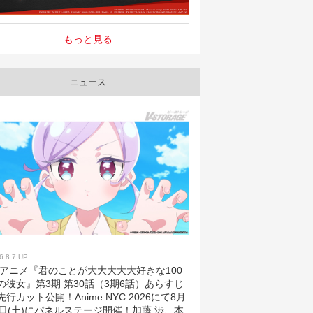
もっと見る
ニュース
6.8.7 UP
Vアニメ『君のことが大大大大大好きな100
の彼女』第3期 第30話（3期6話）あらすじ
先行カット公開！Anime NYC 2026にて8月
2日(土)にパネルステージ開催！加藤 渉、本