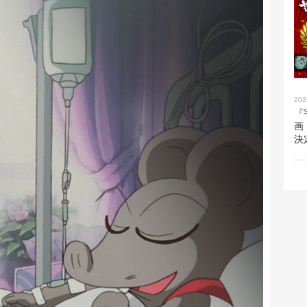
202
『
画
決