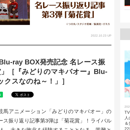
2022.10.23 UP
u-ray BOX発売記念 名レース振
」［『みどりのマキバオー』Blu-
「ボックスなのね～！」］
202
の競馬アニメーション「みどりのマキバオー」の
T
人
。 名レース振り返り記事第3弾は「菊花賞」！ライバル
＆
2