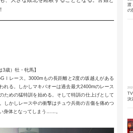
も、大きな敗北を経験することとなる。苦難と
渡
！
の
は3歳）牡・牝馬】
GⅠレース。3000mもの長距離と2度の坂越えがある
われる。しかしマキバオーは過去最大2400mのレース
202
T
のための猛特訓を始める。そして特訓の仕上げとして
決
。しかしレース中の衝撃はチュウ兵衛の古傷を痛めつ
い身体となってしまう……。