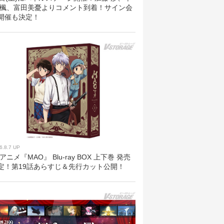
 楓、富田美憂よりコメント到着！サイン会
開催も決定！
6.8.7 UP
Vアニメ『MAO』 Blu-ray BOX 上下巻 発売
定！第19話あらすじ＆先行カット公開！