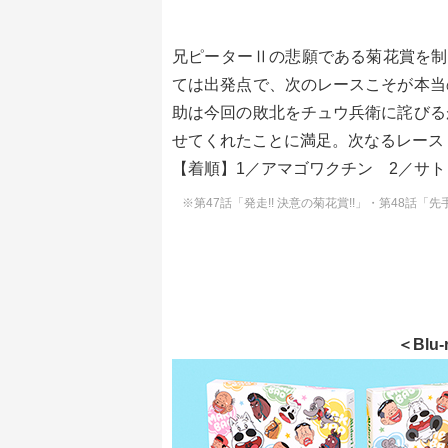
兄ピーターⅡの悲願である菊花賞を制
ては出発点で、次のレースこそが本当
助は今回の敗北をチュウ兵衛に詫びる
せてくれたことに満足。次なるレース
【着順】1／アマゴワクチン 2／サト
※第47話「発走!! 決意の菊花賞!!」・第48話「先手
＜Blu