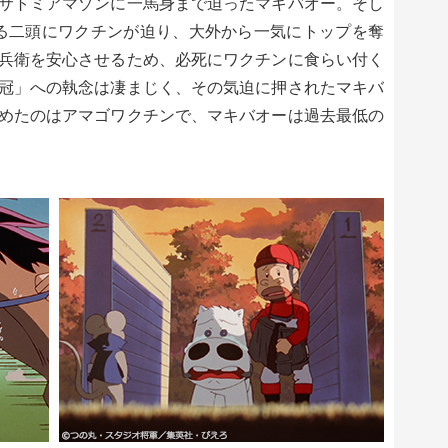
サトミアマゾンに一馬身まで迫ったマキバオー。そし
げる二頭にワクチンが迫り、大外から一気にトップを奪
兵衛を安心させるため、必死にワクチンに食らい付く
冠」への執念は凄まじく、その気迫に押されたマキバ
めたのはアマゴワクチンで、マキバオーは過去最低の