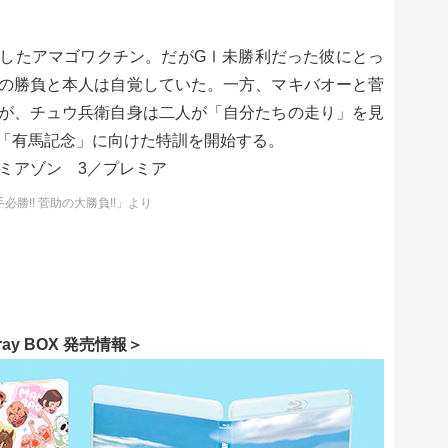
したアマゴワクチン。だがGⅠ未勝利だった彼にとっ
の勝負と本人は自覚していた。一方、マキバオーと菅
が、チュウ兵衛自身は二人が「自分たちの走り」を見
「有馬記念」に向けた特訓を開始する。
ミアゾン 3／プレミア
必勝!! 菅助の大勝負!!」より
-ray BOX 発売情報＞