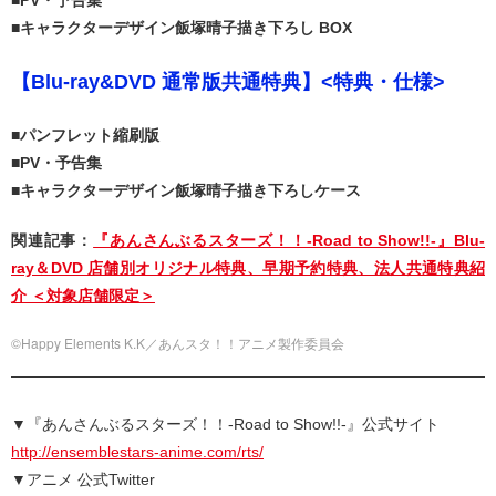
■キャラクターデザイン飯塚晴子描き下ろし BOX
【Blu-ray&DVD 通常版共通特典】<特典・仕様>
■パンフレット縮刷版
■PV・予告集
■キャラクターデザイン飯塚晴子描き下ろしケース
関連記事：
『あんさんぶるスターズ！！-Road to Show!!-』Blu-
ray＆DVD 店舗別オリジナル特典、早期予約特典、法人共通特典紹
介 ＜対象店舗限定＞
©Happy Elements K.K／あんスタ！！アニメ製作委員会
▼『あんさんぶるスターズ！！-Road to Show!!-』公式サイト
http://ensemblestars-anime.com/rts/
▼アニメ 公式Twitter