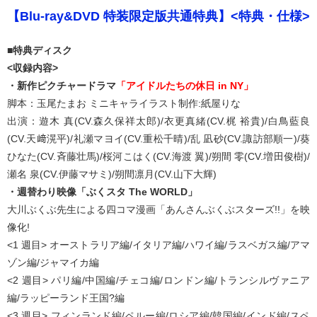
【Blu-ray&DVD 特装限定版共通特典】<特典・仕様>
■特典ディスク
<収録内容>
・新作ピクチャードラマ
「アイドルたちの休日 in NY」
脚本：玉尾たまお ミニキャライラスト制作:紙屋りな
出演：遊木 真(CV.森久保祥太郎)/衣更真緒(CV.梶 裕貴)/白鳥藍良
(CV.天﨑滉平)/礼瀬マヨイ(CV.重松千晴)/乱 凪砂(CV.諏訪部順一)/葵
ひなた(CV.斉藤壮馬)/桜河こはく(CV.海渡 翼)/朔間 零(CV.増田俊樹)/
瀬名 泉(CV.伊藤マサミ)/朔間凛月(CV.山下大輝)
・週替わり映像「ぶくスタ The WORLD」
大川ぶくぶ先生による四コマ漫画「あんさんぶくぶスターズ!!」を映
像化!
<1 週目> オーストラリア編/イタリア編/ハワイ編/ラスベガス編/アマ
ゾン編/ジャマイカ編
<2 週目> パリ編/中国編/チェコ編/ロンドン編/トランシルヴァニア
編/ラッピーランド王国?編
<3 週目> フィンランド編/ペルー編/ロシア編/韓国編/インド編/スペ