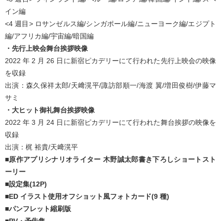
イン編
<4 週目> ロサンゼルス編/シンガポール編/ニューヨーク編/エジプト
編/アフリカ編/宇宙編/暗国編
・先行上映会舞台挨拶映像
2022 年 2 月 26 日に新宿ピカデリーにて行われた先行上映会の映像
を収録
出演：森久保祥太郎/天﨑滉平/諏訪部順一/海渡 翼/増田俊樹/伊藤マ
サミ
・大ヒット御礼舞台挨拶映像
2022 年 3 月 24 日に新宿ピカデリーにて行われた舞台挨拶の映像を
収録
出演：梶 裕貴/天﨑滉平
■原作アプリシナリオライター 木野誠太郎書き下ろしショートスト
ーリー
■設定集(12P)
■ED イラスト使用オフショット風フォトカード(9 種)
■パンフレット縮刷版
■PV・予告集