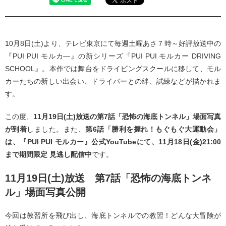
10月8日(土)より、テレビ東京にて毎週土曜あさ７時～好評放送中の
『PUI PUI モルカ―』の新シリーズ『PUI PUI モルカー DRIVING
SCHOOL』。本作では舞台をドライビングスクールに移して、モル
カーたちの新しい出会い、ドライバーとの絆、試練などが描かれま
す。
この度、
11月19日(土)放送の第7話「恐怖の海底トンネル」場面写真
が到着
しました。また、
第6話「勝利を握れ！もぐもぐ大運動会」
は、『PUI PUI モルカー』公式YouTubeにて、11月18日(金)21:00
まで期間限定 見逃し配信中
です。
11月19日(土)放送 第7話「恐怖の海底トンネ
ル」場面写真公開
今回は教習所を飛び出し、海底トンネルでの教習！どんな大冒険が