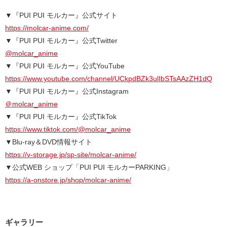
▼『PUI PUI モルカー』公式サイト
https://molcar-anime.com/
▼『PUI PUI モルカー』公式Twitter
@molcar_anime
▼『PUI PUI モルカー』公式YouTube
https://www.youtube.com/channel/UCkpdBZk3ulIbSTsAAzZH1dQ
▼『PUI PUI モルカー』公式Instagram
＠molcar_anime
▼『PUI PUI モルカー』公式TikTok
https://www.tiktok.com/@molcar_anime
▼Blu-ray＆DVD情報サイト
https://v-storage.jp/sp-site/molcar-anime/
▼公式WEB ショップ「PUI PUI モルカーPARKING」
https://a-onstore.jp/shop/molcar-anime/
ギャラリー