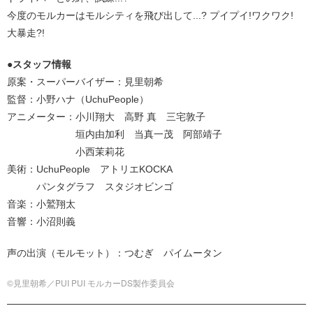
今度のモルカーはモルシティを飛び出して...? プイプイ!ワクワク!
大暴走?!
●スタッフ情報
原案・スーパーバイザー：見里朝希
監督：小野ハナ（UchuPeople）
アニメーター：小川翔大 高野 真 三宅敦子
垣内由加利 当真一茂 阿部靖子
小西茉莉花
美術：UchuPeople アトリエKOCKA
パンタグラフ スタジオビンゴ
音楽：小鷲翔太
音響：小沼則義
声の出演（モルモット）：つむぎ パイムータン
©見里朝希／PUI PUI モルカーDS製作委員会