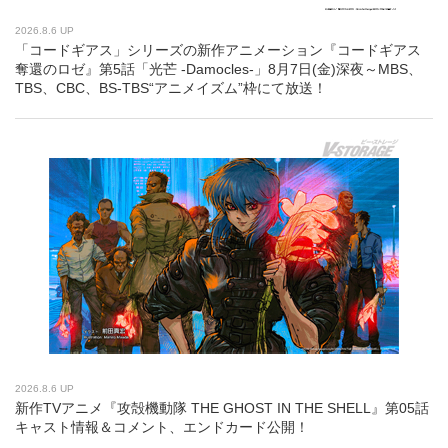
2026.8.6 UP
「コードギアス」シリーズの新作アニメーション『コードギアス
奪還のロゼ』第5話「光芒 -Damocles-」8月7日(金)深夜～MBS、
TBS、CBC、BS-TBS“アニメイズム”枠にて放送！
2026.8.6 UP
新作TVアニメ『攻殻機動隊 THE GHOST IN THE SHELL』第05話
キャスト情報＆コメント、エンドカード公開！