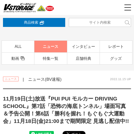
商品検索
ALL
ニュース
インタビュー
レポート
動画
特集一覧
店舗特典
グッズ
| ニュース(BV速報)
ニュース
2022.11.15 UP
11月19日(土)放送『PUI PUI モルカー DRIVING
SCHOOL』第7話「恐怖の海底トンネル」場面写真
＆予告公開！第6話「勝利を握れ！もぐもぐ大運動
会」11月18日(金)21:00まで期間限定 見逃し配信中!!