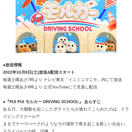
●放送情報
2022年10月8日(土)放送&配信スタート
毎週土曜あさ7時より テレビ東京「イニミニマニモ」内にて放送
毎週土曜あさ8時より 公式YouTubeにて見逃し配信
●『PUI PUI モルカー DRIVING SCHOOL』 あらすじ
ある日、大騒動を起こしたポテトたちが連れてこられたのは...ドラ
イビングスクール?!
まるでテーマパークのようなその場所で巻き起こる新しい出会い、
ドライバーとの絆、試練...?