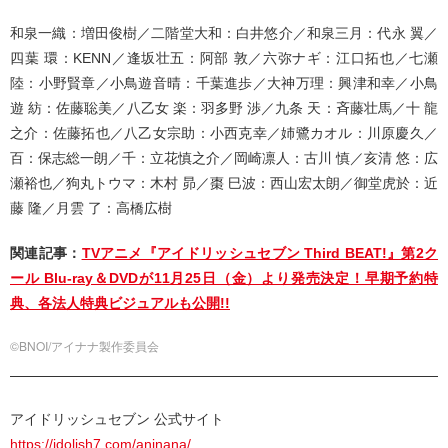
和泉一織：増田俊樹／二階堂大和：白井悠介／和泉三月：代永 翼／
四葉 環：KENN／逢坂壮五：阿部 敦／六弥ナギ：江口拓也／七瀬
陸：小野賢章／小鳥遊音晴：千葉進歩／大神万理：興津和幸／小鳥
遊 紡：佐藤聡美／八乙女 楽：羽多野 渉／九条 天：斉藤壮馬／十 龍
之介：佐藤拓也／八乙女宗助：小西克幸／姉鷺カオル：川原慶久／
百：保志総一朗／千：立花慎之介／岡崎凛人：古川 慎／亥清 悠：広
瀬裕也／狗丸トウマ：木村 昴／棗 巳波：西山宏太朗／御堂虎於：近
藤 隆／月雲 了：高橋広樹
関連記事：
TVアニメ『アイドリッシュセブン Third BEAT!』第2ク
ール Blu-ray＆DVDが11月25日（金）より発売決定！早期予約特
典、各法人特典ビジュアルも公開!!
©BNOI/アイナナ製作委員会
アイドリッシュセブン 公式サイト
https://idolish7.com/aninana/