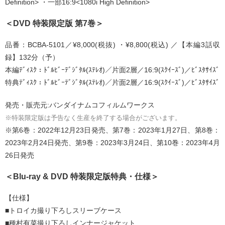
Definition> ・一部16:9<1080i High Definition>
＜DVD 特装限定版 第7巻＞
品番：BCBA-5101／¥8,000(税抜) ・¥8,800(税込) ／【本編3話収
録】132分（予）
本編ﾃﾞｨｽｸ：ﾄﾞﾙﾋﾞｰﾃﾞｼﾞﾀﾙ(ｽﾃﾚｵ)／片面2層／16:9(ｽｸｲｰｽﾞ)／ﾋﾞｽﾀｻｲｽﾞ
特典ﾃﾞｨｽｸ：ﾄﾞﾙﾋﾞｰﾃﾞｼﾞﾀﾙ(ｽﾃﾚｵ)／片面2層／16:9(ｽｸｲｰｽﾞ)／ﾋﾞｽﾀｻｲｽﾞ
発売・販売元:バンダイナムコフィルムワークス
※特装限定版は予告なく生産を終了する場合がございます。
※第6巻：2022年12月23日発売、第7巻：2023年1月27日、第8巻：
2023年2月24日発売、第9巻：2023年3月24日、第10巻：2023年4月
26日発売
＜Blu-ray & DVD 特装限定版特典・仕様＞
【仕様】
■トロイカ撮り下ろしスリーブケース
■種村有菜撮り下ろしインナージャケット