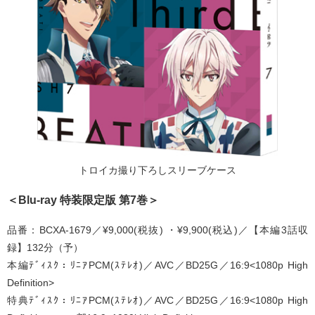
トロイカ撮り下ろしスリーブケース
＜Blu-ray 特装限定版 第7巻＞
品番：BCXA-1679／¥9,000(税抜) ・¥9,900(税込)／【本編3話収
録】132分（予）
本編ﾃﾞｨｽｸ：ﾘﾆｱPCM(ｽﾃﾚｵ)／AVC／BD25G／16:9<1080p High
Definition>
特典ﾃﾞｨｽｸ：ﾘﾆｱPCM(ｽﾃﾚｵ)／AVC／BD25G／16:9<1080p High