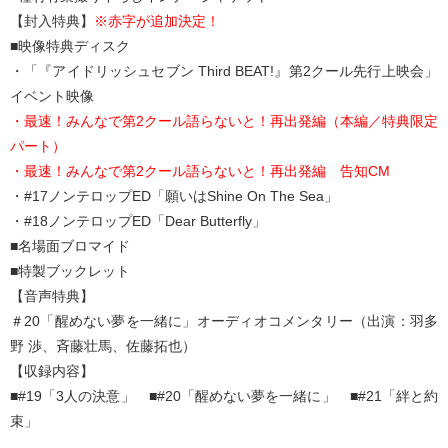
【封入特典】
※赤字が追加決定！
■映像特典ディスク
・「『アイドリッシュセブン Third BEAT!』第2クール先行上映会」
イベント映像
・最速！みんなで第2クール語らないと！再出発編（本編／特典限定
パート）
・最速！みんなで第2クール語らないと！再出発編 告知CM
・#17ノンテロップED「願いはShine On The Sea」
・#18ノンテロップED「Dear Butterfly」
■名場面ブロマイド
■特製ブックレット
【音声特典】
＃20「醒めない夢を一緒に」オーディオコメンタリー（出演：羽多
野 渉、斉藤壮馬、佐藤拓也）
【収録内容】
■#19「3人の決意」 ■#20「醒めない夢を一緒に」 ■#21「絆と約
束」