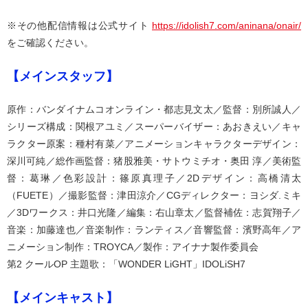
※その他配信情報は公式サイト
https://idolish7.com/aninana/onair/
をご確認ください。
【メインスタッフ】
原作：バンダイナムコオンライン・都志見文太／監督：別所誠人／
シリーズ構成：関根アユミ／スーパーバイザー：あおきえい／キャ
ラクター原案：種村有菜／アニメーションキャラクターデザイン：
深川可純／総作画監督：猪股雅美・サトウミチオ・奥田 淳／美術監
督：葛琳／色彩設計：篠原真理子／2Dデザイン：高橋清太
（FUETE）／撮影監督：津田涼介／CGディレクター：ヨシダ.ミキ
／3Dワークス：井口光隆／編集：右山章太／監督補佐：志賀翔子／
音楽：加藤達也／音楽制作：ランティス／音響監督：濱野高年／ア
ニメーション制作：TROYCA／製作：アイナナ製作委員会
第2 クールOP 主題歌：「WONDER LiGHT」IDOLiSH7
【メインキャスト】