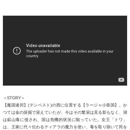
＜STORY＞
【魔国連邦】(テンペスト)の西に位置する【ラージャ小亜国】。か
つては金の採掘で栄えていたが、今はその繁栄は見る影もなく、湖
は鉱山毒に侵され、国は危機的状況に陥っていた。女王「トワ」
は、王家に代々伝わるティアラの魔力を使い、毒を取り除いて民を