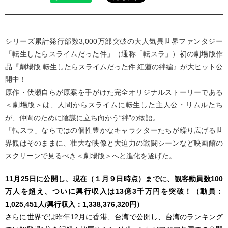
シリーズ累計発行部数3,000万部突破の大人気異世界ファンタジー
「転生したらスライムだった件」（通称「転スラ」）初の劇場版作
品『劇場版 転生したらスライムだった件 紅蓮の絆編』が大ヒット公
開中！
原作・伏瀬自らが原案を手がけた完全オリジナルストーリーである
＜劇場版＞は、人間からスライムに転生した主人公・リムルたち
が、仲間のために陰謀に立ち向かう“絆”の物語。
「転スラ」ならではの個性豊かなキャラクターたちが繰り広げる世
界観はそのままに、壮大な映像と大迫力の戦闘シーンなど映画館の
スクリーンで見るべき＜劇場版＞へと進化を遂げた。
11月25日に公開し、現在（１月９日時点）までに、観客動員数100
万人を超え、ついに興行収入は13億3千万円を突破！（動員：
1,025,451人/興行収入：1,338,376,320円）
さらに世界では昨年12月に香港、台湾で公開し、台湾のランキング