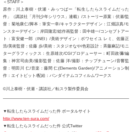
＜STAFF＞
原作：川上泰樹・伏瀬・みっつばー「転生したらスライムだった
件」（講談社「月刊少年シリウス」連載）/ストーリー原案：伏瀬/監
督：菊地康仁/脚本：筆安一幸/キャラクターデザイン：江畑諒真/モ
ンスターデザイン：岸田隆宏/総作画監督：田中雄一/コンセプトアー
ト：富安健一郎（INEI）/美術デザイン：ボワセイユ レミ、佐藤正
浩/美術監督：佐藤 歩/美術：スタジオなや/色彩設計：斉藤麻記/モニ
ターグラフィックス：生原雄次/CGIプロデューサー：町田政彌/編
集：神宮司由美/撮影監督：佐藤 洋/撮影：チップチューン/音響監
督：明田川 仁/音楽：藤間 仁(Elements Garden)/アニメーション制
作：エイトビット/配給：バンダイナムコフィルムワークス
©川上泰樹・伏瀬・講談社／転スラ製作委員会
▼転生したらスライムだった件 ポータルサイト
http://www.ten-sura.com/
▼転生したらスライムだった件 公式Twitter