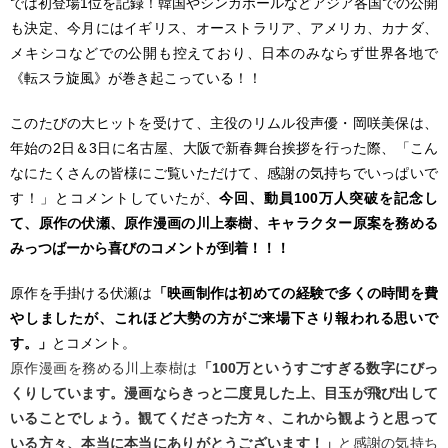
では初登場1位を記録！韓国やシンガポールなどアジア各国での公開
も決定、今月にはイギリス、オーストラリア、アメリカ、カナダ、
メキシコなどでの公開も控えており、日本のみならず世界各地で
《転スラ旋風》が巻き起こっている！！
このたびの大ヒットを受けて、主役のリムル役声優・岡咲美保は、
年始の2日＆3日に名古屋、大阪で新春舞台挨拶を行った際、「こん
なにたくさんの皆様にご覧いただけて、感謝の気持ちでいっぱいで
す！」とコメントしていたが、
今回、動員100万人突破を記念し
て、原作の伏瀬、原作漫画の川上泰樹、キャラクター原案を務める
みっつばーから喜びのコメントが到着！！！
原作を手掛ける伏瀬は
「映画制作は初めての経験で多くの時間を費
やしましたが、これほど大勢の方がご来場下さり報われる思いで
す。」
とコメント。
原作漫画を務める川上泰樹は
「100万というすごすぎる数字にびっ
くりしています。漫画ならきっと二度見した上、目玉が飛び出して
いることでしょう。観てくださった方々、これから観ようと思って
いる方々、本当に本当にありがとうございます！」
と感謝の気持ち