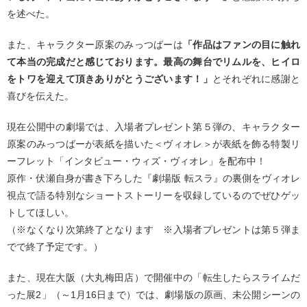
を述べた。
また、キャラクター原案のみっつばーは
「作品はファンの目に触れ
て本当の完成だと感じております。最高の舞台でリムルを、ヒイロ
をトワを迎えて頂きありがとうございます！」
とそれぞれに感謝と
喜びを伝えた。
現在公開中の劇場では、入場者プレゼント第５弾の、キャラクター
原案のみっつばーが表紙を描いた＜ヴィオレ＞が表紙を飾る特製リ
ーフレット「インタビュー・ウィズ・ヴィオレ」を配布中！
原作・伏瀬自身が書き下ろした『劇場版 転スラ』の裏側をヴィオレ
視点で語る特別なショートストーリーを収録しているのでぜひゲッ
トしてほしい。
（※なくなり次第終了となります ※入場者プレゼントは第５弾ま
でで終了予定です。）
また、現在大阪（大丸梅田店）で開催中の「転生したらスライムだ
った展2」（～1月16日まで）では、劇場版の原画、未公開シーンの