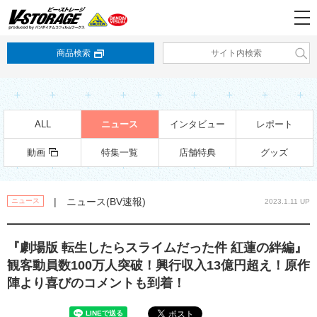
商品検索
ALL
ニュース
インタビュー
レポート
動画
特集一覧
店舗特典
グッズ
| ニュース(BV速報)
ニュース
2023.1.11 UP
『劇場版 転生したらスライムだった件 紅蓮の絆編』
観客動員数100万人突破！興行収入13億円超え！原作
陣より喜びのコメントも到着！