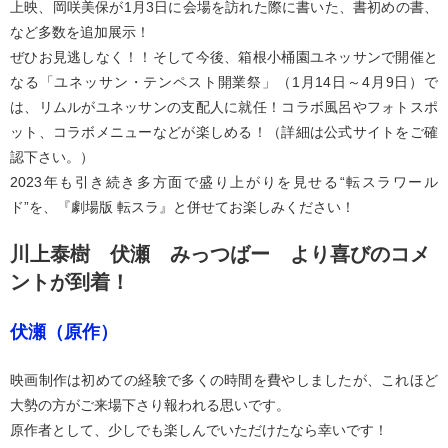
上映、岡咲美保が1月3日に会場を訪れた際に書いた、書初めの書、
など多数を追加展示！
ぜひお見逃しなく！！そして今後、箱根小桶園ユネッサンで開催と
なる「ユネッサン・テンペスト開業祭」（1月14日～4月9日）で
は、リムルがユネッサンの支配人に就任！コラボ風呂やフォトスポ
ット、コラボメニューなどが楽しめる！（詳細は公式サイトをご確
認下さい。）
2023年も引き続き多方面で盛り上がりを見せる“転スラワール
ド”を、『劇場版 転スラ』と併せてお楽しみください！
川上泰樹 伏瀬 みっつばー より喜びのコメ
ントが到着！
伏瀬（原作）
映画制作は初めての経験で多くの時間を費やしましたが、これほど
大勢の方がご来場下さり報われる思いです。
原作者として、少しでも楽しんでいただけたなら幸いです！