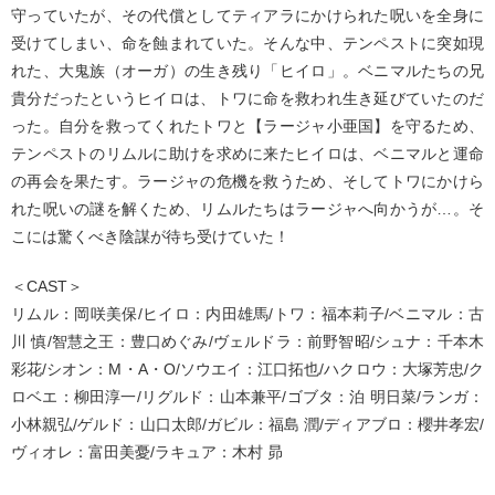
守っていたが、その代償としてティアラにかけられた呪いを全身に
受けてしまい、命を蝕まれていた。そんな中、テンペストに突如現
れた、大鬼族（オーガ）の生き残り「ヒイロ」。ベニマルたちの兄
貴分だったというヒイロは、トワに命を救われ生き延びていたのだ
った。自分を救ってくれたトワと【ラージャ小亜国】を守るため、
テンペストのリムルに助けを求めに来たヒイロは、ベニマルと運命
の再会を果たす。ラージャの危機を救うため、そしてトワにかけら
れた呪いの謎を解くため、リムルたちはラージャへ向かうが…。そ
こには驚くべき陰謀が待ち受けていた！
＜CAST＞
リムル：岡咲美保/ヒイロ：内田雄馬/トワ：福本莉子/ベニマル：古
川 慎/智慧之王：豊口めぐみ/ヴェルドラ：前野智昭/シュナ：千本木
彩花/シオン：M・A・O/ソウエイ：江口拓也/ハクロウ：大塚芳忠/ク
ロベエ：柳田淳一/リグルド：山本兼平/ゴブタ：泊 明日菜/ランガ：
小林親弘/ゲルド：山口太郎/ガビル：福島 潤/ディアブロ：櫻井孝宏/
ヴィオレ：富田美憂/ラキュア：木村 昴