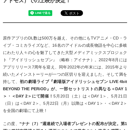
アトモス）での上映が決定！
原作アプリのDL数は500万を越え、その他にもTVアニメ・CD・ラ
イブ・コミカライズなど、16名のアイドルの成長物語を中心に多岐
にわたり人々の心を魅了してきた大型メディアミックスプロジェク
ト『アイドリッシュセブン』（略称：アイナナ）。2022年8月には
アプリリリース7周年を迎え、同年2022年の年末には、2015年より
続いたメインストーリーが一つの区切りを迎えました。そして満を
持して、
初の劇場ライブ『劇場版アイドリッシュセブン LIVE 4bit
BEYOND THE PERiOD』が、一部セットリストの異なる＜DAY 1
＞・＜DAY 2＞にて開催！
5月20日（土）は＜DAY 1＞、5月21日
（日）は＜DAY 2＞、5月22日（月）以降は＜DAY 1＞・＜DAY 2＞
を全国の劇場にて上映！
この度、
“ナナ（7）”週連続で入場者プレゼントの配布が決定。第1