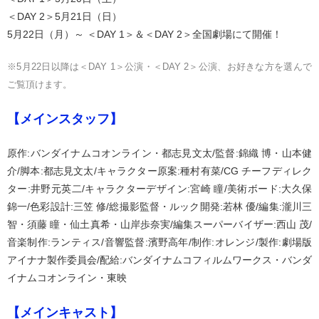
＜DAY 2＞5月21日（日）
5月22日（月）～ ＜DAY 1＞＆＜DAY 2＞全国劇場にて開催！
※5月22日以降は＜DAY 1＞公演・＜DAY 2＞公演、お好きな方を選んで
ご覧頂けます。
【メインスタッフ】
原作:バンダイナムコオンライン・都志見文太/監督:錦織 博・山本健
介/脚本:都志見文太/キャラクター原案:種村有菜/CG チーフディレク
ター:井野元英二/キャラクターデザイン:宮崎 瞳/美術ボード:大久保
錦一/色彩設計:三笠 修/総撮影監督・ルック開発:若林 優/編集:瀧川三
智・須藤 瞳・仙土真希・山岸歩奈実/編集スーパーバイザー:西山 茂/
音楽制作:ランティス/音響監督:濱野高年/制作:オレンジ/製作:劇場版
アイナナ製作委員会/配給:バンダイナムコフィルムワークス・バンダ
イナムコオンライン・東映
【メインキャスト】