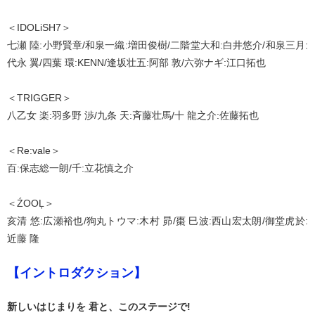
＜IDOLiSH7＞
七瀬 陸:小野賢章/和泉一織:増田俊樹/二階堂大和:白井悠介/和泉三月:
代永 翼/四葉 環:KENN/逢坂壮五:阿部 敦/六弥ナギ:江口拓也
＜TRIGGER＞
八乙女 楽:羽多野 渉/九条 天:斉藤壮馬/十 龍之介:佐藤拓也
＜Re:vale＞
百:保志総一朗/千:立花慎之介
＜ŹOOĻ＞
亥清 悠:広瀬裕也/狗丸トウマ:木村 昴/棗 巳波:西山宏太朗/御堂虎於:
近藤 隆
【イントロダクション】
新しいはじまりを 君と、このステージで!