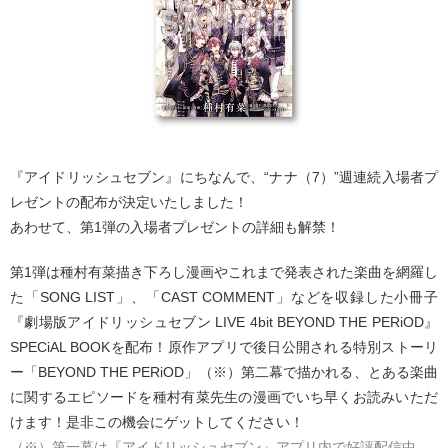
『アイドリッシュセブン』にちなんで、“ナナ（7）”週連続入場者プ
レゼントの配布が決定いたしました！
あわせて、第1弾の入場者プレゼントの詳細も解禁！
第1弾は種村有菜描き下ろし漫画やこれまで発表された楽曲を網羅し
た「SONG LIST」、「CAST COMMENT」などを収録した小冊子
『劇場版アイドリッシュセブン LIVE 4bit BEYOND THE PERiOD』
SPECiAL BOOKを配布！原作アプリで後日公開される特別ストーリ
ー「BEYOND THE PERiOD」（※）第二幕で描かれる、とある楽曲
に関するエピソードを種村有菜先生の漫画でいち早くお読みいただ
けます！是非この機会にゲットしてください！
（※）第一幕は『アイドリッシュセブン』アプリ内で好評配信中