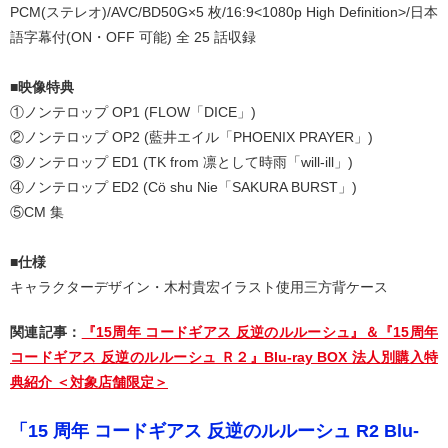
PCM(ステレオ)/AVC/BD50G×5 枚/16:9<1080p High Definition>/日本
語字幕付(ON・OFF 可能) 全 25 話収録
■映像特典
①ノンテロップ OP1 (FLOW「DICE」)
②ノンテロップ OP2 (藍井エイル「PHOENIX PRAYER」)
③ノンテロップ ED1 (TK from 凛として時雨「will-ill」)
④ノンテロップ ED2 (Cö shu Nie「SAKURA BURST」)
⑤CM 集
■仕様
キャラクターデザイン・木村貴宏イラスト使用三方背ケース
関連記事：
『15周年 コードギアス 反逆のルルーシュ』＆『15周年
コードギアス 反逆のルルーシュ Ｒ２』Blu-ray BOX 法人別購入特
典紹介 ＜対象店舗限定＞
「15 周年 コードギアス 反逆のルルーシュ R2 Blu-