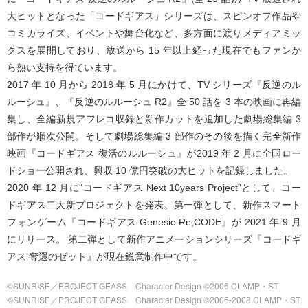
大ヒットとなった「コードギアス」シリーズは、スピンオフ作品や
コミカライズ、イベントや舞台化など、多方面に渡りメディアミッ
クスを展開しており、放送から 15 年以上経った現在でもファンか
ら熱い支持を得ています。
2017 年 10 月から 2018 年 5 月にかけて、TV シリーズ『反逆のル
ルーシュ』、『反逆のルルーシュ R2』全 50 話を 3 本の映画に再編
集し、全編新規アフレコ収録と新作カットを追加した劇場総集編 3
部作が順次公開。そして劇場総集編 3 部作のその後を描く完全新作
映画『コードギアス 復活のルルーシュ』が2019 年 2 月に全国ロー
ドショー公開され、興収 10 億円突破の大ヒットを記録しました。
2020 年 12 月に“コードギアス Next 10years Project”として、コー
ドギアス二大新プロジェクトを発表。第一弾として、新作スマート
フォンゲーム『コードギアス Genesic Re;CODE』が 2021 年 9 月
にリリース。 第二弾として新作アニメーションシリーズ『コードギ
アス 奪還のゼット』が現在鋭意制作中です。
©SUNRISE／PROJECT GEASS Character Design ©2006 CLAMP・ST
©SUNRISE／PROJECT GEASS Character Design ©2006-2008 CLAMP・ST