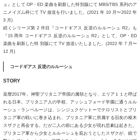
ュ』として OP・ED 楽曲を刷新した特別版にて MBS/TBS 系列のア
ニメイズム枠にて TV 放送を行いました。(2021 年 10 月〜2022 年
3 月)
続くシリーズ第 2 作目『コードギアス 反逆のルルーシュ R2』も
『15 周年 コードギアス 反逆のルルーシュ R2』として、OP・ED
楽曲を刷新した特 別版にて TV 放送いたしました。(2022 年 7 月〜
12 月)
コードギアス 反逆のルルーシュ
STORY
皇暦2017年。神聖ブリタニア帝国の属領となり、エリア１１と呼ば
れる日本。ブリタニア人の学校、アッシュフォード学園に通うルル
ーシュ・ランペルージは、シンジュクゲットーでテロリストとブリ
タニア軍の戦いに巻き込まれ、ブリタニア軍に所属する旧友の枢木
スザクと再会する。だが二人の前にある少女が現れ悲劇は起きた。
ブリタニア軍から少女とルルーシュを庇おうとしたスザクが、銃で