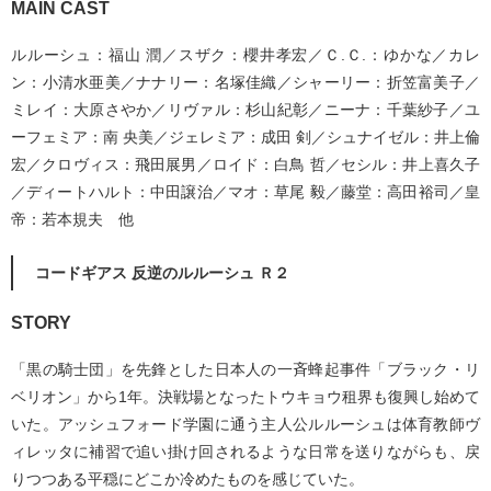
MAIN CAST
ルルーシュ：福山 潤／スザク：櫻井孝宏／Ｃ.Ｃ.：ゆかな／カレ
ン：小清水亜美／ナナリー：名塚佳織／シャーリー：折笠富美子／
ミレイ：大原さやか／リヴァル：杉山紀彰／ニーナ：千葉紗子／ユ
ーフェミア：南 央美／ジェレミア：成田 剣／シュナイゼル：井上倫
宏／クロヴィス：飛田展男／ロイド：白鳥 哲／セシル：井上喜久子
／ディートハルト：中田譲治／マオ：草尾 毅／藤堂：高田裕司／皇
帝：若本規夫 他
コードギアス 反逆のルルーシュ Ｒ２
STORY
「黒の騎士団」を先鋒とした日本人の一斉蜂起事件「ブラック・リ
ベリオン」から1年。決戦場となったトウキョウ租界も復興し始めて
いた。アッシュフォード学園に通う主人公ルルーシュは体育教師ヴ
ィレッタに補習で追い掛け回されるような日常を送りながらも、戻
りつつある平穏にどこか冷めたものを感じていた。