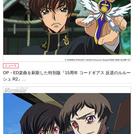
ニュース
OP・ED楽曲を刷新した特別版『15周年 コードギアス 反逆のルルー
シュ R2』...