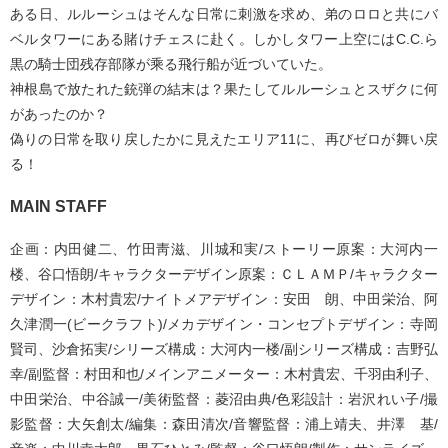
ある日、ルルーシュはそんな日常に刺激を求め、弟のロロと共にバ
ベルタワーにある賭けチェスに赴く。しかしタワー上空にはC.C.ら
黒の騎士団残存部隊が乘る飛行船が近づいていた。
神根島で放たれた銃弾の結末は？果たしてルルーシュとスザクに何
があったのか？
偽りの日常を取り戻したかに見えたエリア11に、再びゼロが舞い戻
る！
MAIN STAFF
企画：内田健二、竹田靑滋、川城和実/ストーリー原案：大河内一
楼、谷口悟朗/キャラクターデザイン原案：ＣＬＡＭＰ/キャラクター
デザイン：木村貴宏/ナイトメアデザイン：安田 朗、中田栄治、阿
久津潤一(ビークラフト)/メカデザイン・コンセプトデザイン：寺岡
賢司、沙倉拓実/シリーズ構成：大河内一楼/副シリーズ構成：吉野弘
幸/副監督：村田和也/メインアニメーター：木村貴宏、千羽由利子、
中田栄治、中谷誠一/美術監督：菱沼由典/色彩設計：岩沢れい子/撮
影監督：大矢創太/編集：森田清次/音響監督：浦上靖夫、井澤 基/