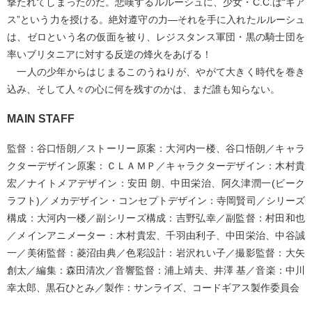
撃たれてしまったのだ。悲嘆するルルーシュに、少女・C.C.は“ギア
ス”という力を授ける。絶対遵守の力―それを手に入れたルルーシュ
は、ゼロという名の仮面を被り、レジスタンス軍団・黒の騎士団を
率いブリタニアに対する反逆の烽火をあげる！
一人の少年からはじまるこのうねりが、やがて大きく時代を巻き
込み、そして人々の心に何を残すのかは、まだ誰も知らない。
MAIN STAFF
監督：谷口悟朗／ストーリー原案：大河内一楼、谷口悟朗／キャラ
クターデザイン原案：ＣＬＡＭＰ／キャラクターデザイン：木村貴
宏／ナイトメアデザイン：安田 朗、中田栄治、阿久津潤一(ビーク
ラフト)／メカデザイン・コンセプトデザイン：寺岡賢司／シリーズ
構成：大河内一楼／副シリーズ構成：吉野弘幸／副監督：村田和也
／メインアニメーター：木村貴宏、千羽由利子、中田栄治、中谷誠
一／美術監督：菱沼由典／色彩設計：岩沢れい子／撮影監督：大矢
創太／編集：森田清次／音響監督：浦上靖夫、井澤 基／音楽：中川
幸太郎、黒石ひとみ／製作：サンライズ、コードギアス製作委員会