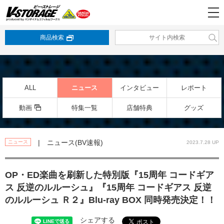
商品検索
ALL
ニュース
インタビュー
レポート
動画
特集一覧
店舗特典
グッズ
| ニュース(BV速報)
ニュース
2023.7.28 UP
OP・ED楽曲を刷新した特別版『15周年 コードギア
ス 反逆のルルーシュ』『15周年 コードギアス 反逆
のルルーシュ Ｒ２』Blu-ray BOX 同時発売決定！！
シェアする