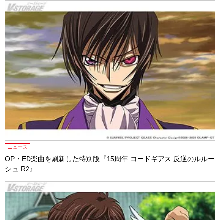
ニュース
OP・ED楽曲を刷新した特別版『15周年 コードギアス 反逆のルルー
シュ R2』...