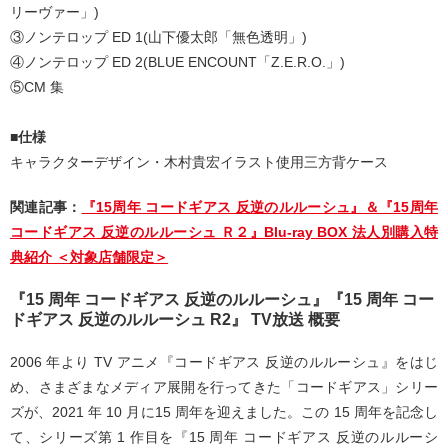
リーヴァー」)
③ノンテロップ ED 1(山下優太郎「無色透明」)
④ノンテロップ ED 2(BLUE ENCOUNT「Z.E.R.O.」)
⑤CM 集
■仕様
キャラクターデザイン・木村貴宏イラスト使用三方背ケース
関連記事：
『15周年 コードギアス 反逆のルルーシュ』＆『15周年
コードギアス 反逆のルルーシュ Ｒ２』Blu-ray BOX 法人別購入特
典紹介 ＜対象店舗限定＞
『15 周年 コードギアス 反逆のルルーシュ』『15 周年 コー
ドギアス 反逆のルルーシュ R2』 TV放送 概要
2006 年より TV アニメ『コードギアス 反逆のルルーシュ』をはじ
め、さまざまなメディア展開を行ってきた「コードギアス」シリー
ズが、2021 年 10 月に15 周年を迎えました。この 15 周年を記念し
て、シリーズ第 1 作目を『15 周年 コードギアス 反逆のルルーシ