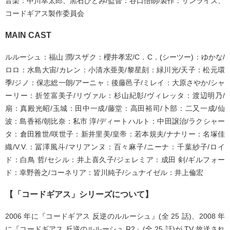
音楽：中川幸太郎、黒石ひとみ/監督：谷口悟朗/製作：サンライズ、
コードギアス製作委員会
MAIN CAST
ルルーシュ：福山 潤/スザク：櫻井孝宏/C．C．(シーツー)：ゆかな/
ロロ：水島大宙/カレン：小清水亜美/黎星刻：緑川光/天子：松元環
季/ジノ：保志総一朗/アーニャ：後藤邑子/ミレイ：大原さやか/シャ
ーリー：折笠富美子/リヴァル：杉山紀彰/ヴィレッタ：渡辺明乃/
扇：真殿光昭/玉城：田中一成/藤堂：高田裕司/卜部：二又一成/仙
波：島香裕/朝比奈：私市 淳/ディートハルト：中田譲治/ラクシャー
タ：倉田雅世/咲世子：新井里美/皇帝：若本規夫/ナナリー：名塚佳
織/V.V.：冨澤風斗/マリアンヌ：百々麻子/ニーナ：千葉紗子/ロイ
ド：白鳥 哲/セシル：井上喜久子/ジェレミア：成田 剣/ギルフォー
ド：幸野善之/コーネリア：皆川純子/シュナイゼル：井上倫宏
【「コードギアス」シリーズについて】
2006 年に『コードギアス 反逆のルルーシュ』(全 25 話)、2008 年
に『コードギアス 反逆のルルーシュ R2』(全 25 話)が TV 放送され