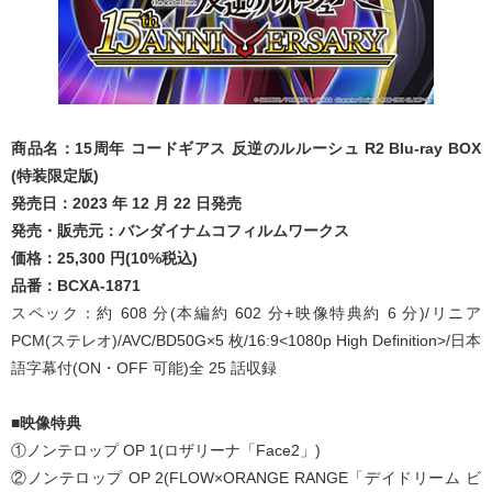
商品名：15周年 コードギアス 反逆のルルーシュ R2 Blu-ray BOX
(特装限定版)
発売日：2023 年 12 月 22 日発売
発売・販売元：バンダイナムコフィルムワークス
価格：25,300 円(10%税込)
品番：BCXA-1871
スペック：約 608 分(本編約 602 分+映像特典約 6 分)/リニア
PCM(ステレオ)/AVC/BD50G×5 枚/16:9<1080p High Definition>/日本
語字幕付(ON・OFF 可能)全 25 話収録
■映像特典
①ノンテロップ OP 1(ロザリーナ「Face2」)
②ノンテロップ OP 2(FLOW×ORANGE RANGE「デイドリーム ビ