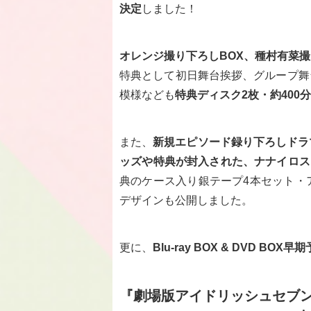
決定
しました！
オレンジ撮り下ろしBOX、種村有菜
特典として初日舞台挨拶、グループ舞
模様なども
特典ディスク2枚・約400
また、
新規エピソード録り下ろしドラ
ッズや特典が封入された、ナナイロストア
典のケース入り銀テープ4本セット・
デザインも公開しました。
更に、
Blu-ray BOX & DVD 
『劇場版アイドリッシュセブン LIVE 