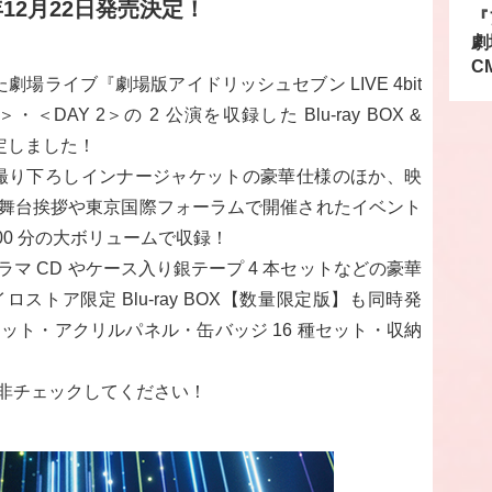
23年12月22日発売決定！
『
劇
C
劇場ライブ『劇場版アイドリッシュセブン LIVE 4bit
1＞・＜DAY 2＞の 2 公演を収録した Blu-ray BOX &
売決定しました！
菜撮り下ろしインナージャケットの豪華仕様のほか、映
舞台挨拶や東京国際フォーラムで開催されたイベント
400 分の大ボリュームで収録！
マ CD やケース入り銀テープ 4 本セットなどの豪華
トア限定 Blu-ray BOX【数量限定版】も同時発
セット・アクリルパネル・缶バッジ 16 種セット・収納
非チェックしてください！