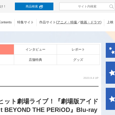
け！
商品検索
Contents
特集サイト
作品サイト(
アニメ・特撮
／
映画・ドラマ
)
上映
インタビュー
レポート
店舗特典
グッズ
2023.9.4 UP
大ヒット劇場ライブ！『劇場版アイド
BEYOND THE PERiOD』Blu-ray