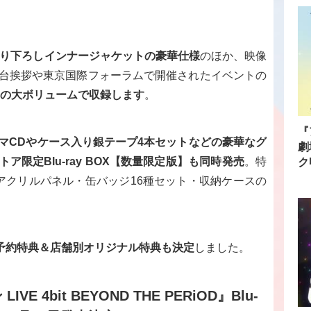
撮り下ろしインナージャケットの豪華仕様
のほか、映像
台挨拶や東京国際フォーラムで開催されたイベントの
分の大ボリュームで収録します
。
『
マCDやケース入り銀テープ4本セットなどの豪華なグ
劇
限定Blu-ray BOX【数量限定版】も同時発売
。特
ク
アクリルパネル・缶バッジ16種セット・収納ケースの
BOX早期予約特典＆店舗別オリジナル特典も決定
しました。
4bit BEYOND THE PERiOD』Blu-