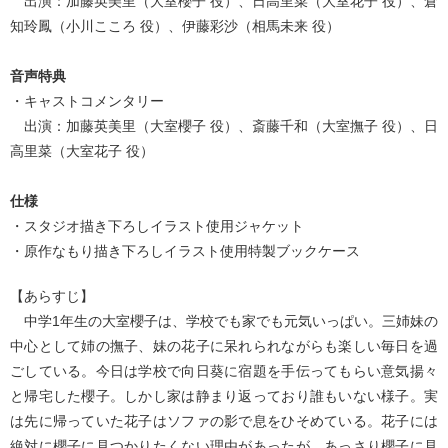
出演：加藤英美里（大室櫻子 役）、日高里菜（大室花子 役）、倉
知玲鳳（小川こころ 役）、伊藤彩沙（相馬未来 役）
音声特典
・キャストコメンタリー
出演：加藤英美里（大室櫻子 役）、斎藤千和（大室撫子 役）、日
高里菜（大室花子 役）
仕様
・スタジオ描き下ろしイラスト使用ジャケット
・原作なもり描き下ろしイラスト使用特製ブックケース
【あらすじ】
中学1年生の大室櫻子は、学校でも家でも元気いっぱい。三姉妹の
中心として姉の撫子、妹の花子に呆れられながらも楽しい毎日を過
ごしている。今日は学校で向日葵に宿題を手伝ってもらい意気揚々
と帰宅した櫻子。しかし家は静まり返っており誰もいない様子。実
は先に帰っていた花子はソファの影で息をひそめている。花子には
絶対に櫻子に見つかりたくない理由があったが、あっさり櫻子に見