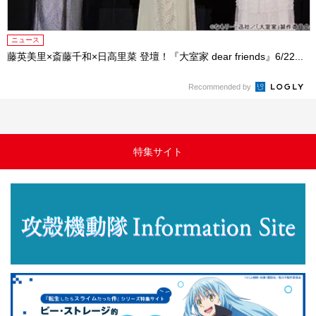
ニュース
藤英美里×斎藤千和×日高里菜 登壇！『大室家 dear friends』6/22...
Recommended by
特集サイト