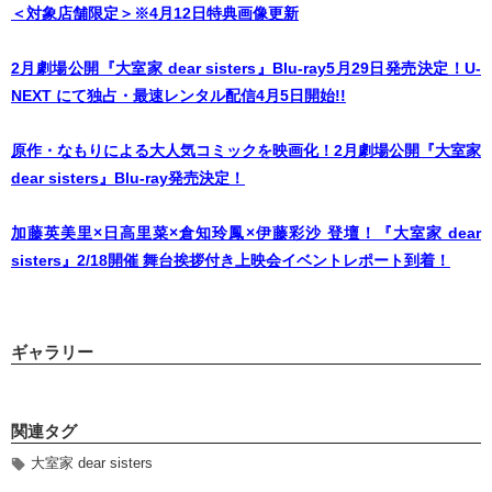
＜対象店舗限定＞※4月12日特典画像更新
2月劇場公開『大室家 dear sisters』Blu-ray5月29日発売決定！U-
NEXT にて独占・最速レンタル配信4月5日開始!!
原作・なもりによる大人気コミックを映画化！2月劇場公開『大室家
dear sisters』Blu-ray発売決定！
加藤英美里×日高里菜×倉知玲鳳×伊藤彩沙 登壇！『大室家 dear
sisters』2/18開催 舞台挨拶付き上映会イベントレポート到着！
ギャラリー
関連タグ
大室家 dear sisters