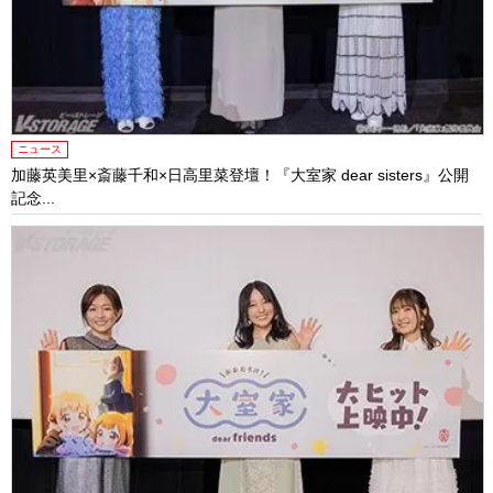
ニュース
加藤英美里×斎藤千和×日高里菜登壇！『大室家 dear sisters』公開
記念...