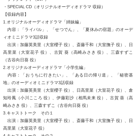
・SPECIAL CD（オリジナルオーディオドラマ 収録）
【収録内容】
1.オリジナルオーディオドラマ「姉妹編」
内容：「ライバル」、「せつでん」、「夏休みの宿題」のオーデ
ィオミニドラマ3話収録
出演：加藤英美里（大室櫻子 役）、斎藤千和（大室撫子 役）、日
高里菜（大室花子 役）、古賀 葵（高崎みさき 役）、三森すずこ
（古谷向日葵 役）
2.オリジナルオーディオドラマ「小学生編」
内容：「おうちに行きたい」、「ある日の帰り道」、「秘密基
地」のオーディオミニドラマ3話収録
出演：加藤英美里（大室櫻子 役）、日高里菜（大室花子 役）、倉
知玲鳳（小川こころ 役）、伊藤彩沙（相馬未来 役）、古賀 葵（高
崎みさき 役）、三森すずこ（古谷向日葵 役）
3.キャストトーク その１
出演：加藤英美里（大室櫻子 役）、斎藤千和（大室撫子 役）、日
高里菜（大室花子 役）
4.キャストトーク その２