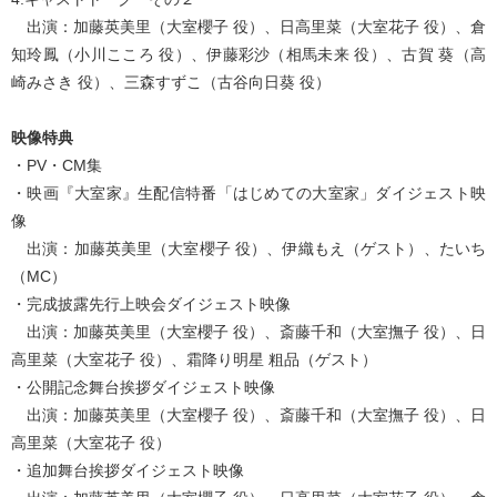
出演：加藤英美里（大室櫻子 役）、日高里菜（大室花子 役）、倉
知玲鳳（小川こころ 役）、伊藤彩沙（相馬未来 役）、古賀 葵（高
崎みさき 役）、三森すずこ（古谷向日葵 役）
映像特典
・PV・CM集
・映画『大室家』生配信特番「はじめての大室家」ダイジェスト映
像
出演：加藤英美里（大室櫻子 役）、伊織もえ（ゲスト）、たいち
（MC）
・完成披露先行上映会ダイジェスト映像
出演：加藤英美里（大室櫻子 役）、斎藤千和（大室撫子 役）、日
高里菜（大室花子 役）、霜降り明星 粗品（ゲスト）
・公開記念舞台挨拶ダイジェスト映像
出演：加藤英美里（大室櫻子 役）、斎藤千和（大室撫子 役）、日
高里菜（大室花子 役）
・追加舞台挨拶ダイジェスト映像