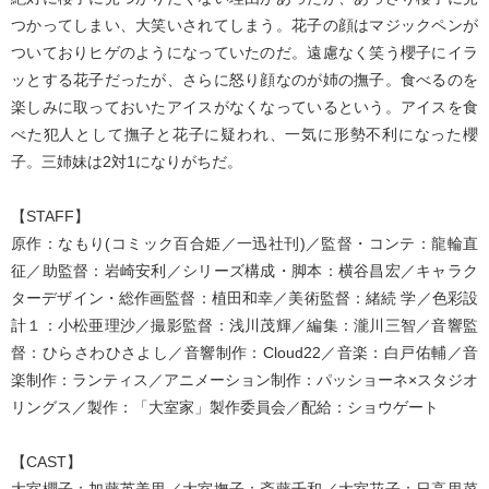
つかってしまい、大笑いされてしまう。花子の顔はマジックペンが
ついておりヒゲのようになっていたのだ。遠慮なく笑う櫻子にイラ
ッとする花子だったが、さらに怒り顔なのが姉の撫子。食べるのを
楽しみに取っておいたアイスがなくなっているという。アイスを食
べた犯人として撫子と花子に疑われ、一気に形勢不利になった櫻
子。三姉妹は2対1になりがちだ。
【STAFF】
原作：なもり(コミック百合姫／一迅社刊)／監督・コンテ：龍輪直
征／助監督：岩崎安利／シリーズ構成・脚本：横谷昌宏／キャラク
ターデザイン・総作画監督：植田和幸／美術監督：緒続 学／色彩設
計１：小松亜理沙／撮影監督：浅川茂輝／編集：瀧川三智／音響監
督：ひらさわひさよし／音響制作：Cloud22／音楽：白戸佑輔／音
楽制作：ランティス／アニメーション制作：パッショーネ×スタジオ
リングス／製作：「大室家」製作委員会／配給：ショウゲート
【CAST】