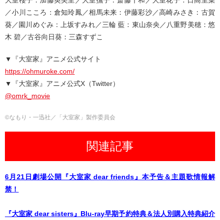
大室櫻子：加藤英美里／大室撫子：斎藤千和／大室花子：日高里菜
／小川こころ：倉知玲鳳／相馬未来：伊藤彩沙／高崎みさき：古賀
葵／園川めぐみ：上坂すみれ／三輪 藍：東山奈央／八重野美穂：悠
木 碧／古谷向日葵：三森すずこ
▼『大室家』アニメ公式サイト
https://ohmuroke.com/
▼『大室家』アニメ公式X（Twitter）
@omrk_movie
©なもり・一迅社／「大室家」製作委員会
関連記事
6月21日劇場公開『大室家 dear friends』本予告＆主題歌情報解
禁！
『大室家 dear sisters』Blu-ray早期予約特典＆法人別購入特典紹介