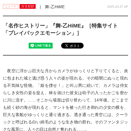
| 舞-乙HiME
ニュース
ココだけ
2025.10.27 UP
「名作ヒストリー」『舞-乙HiME』［特集サイト
「プレイバックエモーション」］
夜空に浮かぶ巨大な月からカメラがゆっくりと下りてくると、炎
に包まれた城と逃げ惑う人々の姿が現れる。その暗闇にぬっと現れ
る不気味な怪物。「姫を捜せ！」と叫ぶ男に続いて、カメラは侍女
らしき女性の姿を捉え、林を抜けた彼女は幼子の入ったかごを密か
に川に流す。……そこから場面は切り替わって、14年後。どこまで
も続く砂の海が現れると、マントを被った行き倒れの少女の横を、
巨大な客船がゆっくりと通り過ぎる。透き通った青空には、クーラ
ックと呼ばれる白い綿毛のような生き物の群れ。そのファンタジッ
クな風景に、人々の目は自然と奪われる……。