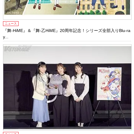
ニュース
『舞-HiME』＆『舞-乙HiME』20周年記念！シリーズ全部入りBlu-ra
y...