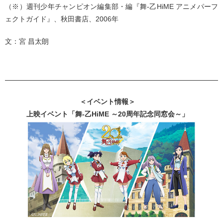
（※）週刊少年チャンピオン編集部・編『舞-乙HiME アニメパーフ
ェクトガイド』、秋田書店、2006年
文：宮 昌太朗
＜イベント情報＞
上映イベント「舞-乙HiME ～20周年記念同窓会～」