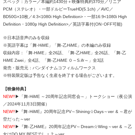
スペック：カラー／本編約1430分＋映像特典約370分／リニア
PCM（ステレオ）・一部ドルビーTrueHD(5.1ch) ／AVC／
BD50G×10枚／4:3<1080i High Definition>・一部16:9<1080i High
Definition・1080p High Definition>／英語字幕付(ON･OFF可能)
※日本語音声のみを収録
※英語字幕は「舞-HiME」「舞-乙HiME」の本編のみ収録
収録内容：「舞-HiME」全26話、「舞-乙HiME」全26話、「舞-乙
HiME Zwei」全4話、「舞-乙HiME ０～S.ifr～」全3話
発売・販売元：バンダイナムコフィルムワークス
※特装限定版は予告なく生産を終了する場合がございます。
【映像特典】
NEW!!
▶「舞-HiME ～20周年記念同窓会～」トークショー（夜公演
／2024年11月3日開催）
NEW!!
▶『舞-HiME』20周年記念PV～Shining☆Days～ver & ～君が
空だった～ver
NEW!!
▶『舞-乙HiME』20周年記念PV～Dream☆Wing～ver & ～乙
女はDO MY BESTでしょ？～ver