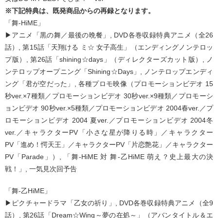
※下記特典は、既発商品からの再録となります。
「舞-HiME」
▶アニメ「黒の舞／最後の晩餐」, DVD各巻収録特典アニメ（全26
話）, 第15話「天翔ける ミ☆ 女子高生」（エンディングノンテロッ
プ版）, 第26話「shining☆days」（ディレクターズカット版）, ノ
ンテロップオープニング「Shining☆Days」, ノンテロップエンディ
ング「君が空だった」, 各種プロモ映像（プロモーションビデオ 15
秒ver.×7種類／プロモーションビデオ 30秒ver.×9種類／プロモーシ
ョンビデオ 90秒ver.×5種類／プロモーションビデオ 2004春ver.／プ
ロモーションビデオ 2004 夏ver.／プロモーションビデオ 2004冬
ver.／キャラクターPV「小さな星が降りる時」／キャラクター
PV「進め！愕天王」／キャラクターPV「片恋艶花」／キャラクター
PV「Parade」）, 「舞-HiME 対 舞-乙HiME 萌え？史上最大の決
戦！」, 一気見次回予告
「舞-乙HiME」
▶ピクチャードラマ「乙女の祈り」, DVD各巻収録特典アニメ（全9
話）, 第26話「Dream☆Wing～夢の在処～」（アバンタイトル＆エ