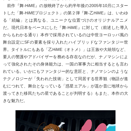
前作『舞-HiME』の放映終了から約半年後の2005年10月にスター
トした「舞-HiMEプロジェクト」の第２弾『舞-乙HiME』は、いわゆ
る「続編」とは異なる、ユニークな位置づけのオリジナルアニメ
だ。現代日本をベースにした『舞-HiME』に対して（前述した導入
からもわかる通り）本作で採用されているのは中世ヨーロッパ風の
舞台設定にSFの要素を採り入れたハイブリッドなファンタジー世
界。タイトルにもある「乙HiME（オトメ）」は王族や大統領など、
要人の警護やアドバイザーを務める存在なのだが、ナノマシンによ
って強化されたその身体能力は、一国の軍事力に相当するとも言わ
れている。いかにもファンタジー的な意匠と、ナノマシンのような
テクノロジーが「失われた技術」として同居する世界観（物語が進
むにつれて、舞台となっている「惑星エアル」が遥か昔に地球から
渡ってきた移民たちの星であることが判明する）もまた、本作の大
きな魅力だ。