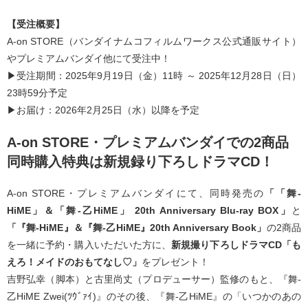
【受注概要】
A-on STORE（バンダイナムコフィルムワークス公式通販サイト）
やプレミアムバンダイ他にて受注中！
▶受注期間：2025年9月19日（金）11時 ～ 2025年12月28日（日）
23時59分予定
▶お届け：2026年2月25日（水）以降を予定
A-on STORE・プレミアムバンダイでの2商品
同時購入特典は新規録り下ろしドラマCD！
A-on STORE・プレミアムバンダイにて、同時発売の
「「舞-
HiME」＆「舞-乙HiME」 20th Anniversary Blu-ray BOX」
と
「『舞-HiME』＆『舞-乙HiME』20th Anniversary Book」
の2商品
を一緒に予約・購入いただいた方に、
新規撮り下ろしドラマCD「も
えろ！メイドのおもてなし♡」
をプレゼント！
吉野弘幸（脚本）と古里尚丈（プロデューサー）監修のもと、『舞-
乙HiME Zwei(ﾂｳﾞｧｲ)』のその後、『舞-乙HiME』の「いつかのあの