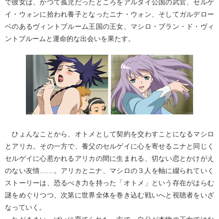
で彼女は、かつて孤児だったところをアルタイ公国の武官、セルゲ
イ・ウォンに拾われ養子となったニナ・ウォン、そしてガルデロー
ベのあるヴィントブルーム王国の王女、マシロ・ブラン・ド・ヴィ
ントブルームと運命的な出会いを果たす。
ひょんなことから、オトメとして契約を交わすことになるマシロ
とアリカ。その一方で、養父のセルゲイに心を寄せるニナと同じく
セルゲイに心惹かれるアリカの間に生まれる、切ない恋とかけがえ
のない友情……。アリカとニナ、マシロの３人を軸に綴られていく
ストーリーは、恐るべき力を持った「オトメ」という存在がはらむ
謎をめぐりつつ、次第に世界全体を巻き込む戦いへと視聴者をいざ
なっていく。