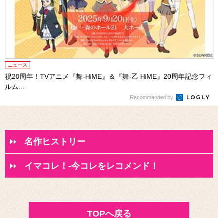
ニュース
祝20周年！TVアニメ『舞-HiME』＆『舞-乙 HiME』20周年記念フィ
ルム...
Recommended by
名作ヒストリー
イマコレ！-今コレをレコメンド！
TOPへ戻る