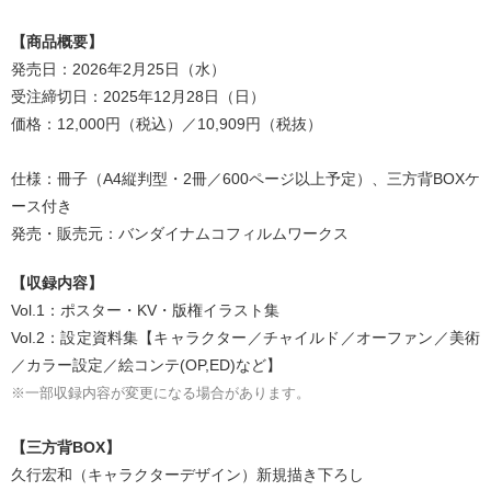
【商品概要】
発売日：2026年2月25日（水）
受注締切日：2025年12月28日（日）
価格：12,000円（税込）／10,909円（税抜）
仕様：冊子（A4縦判型・2冊／600ページ以上予定）、三方背BOXケ
ース付き
発売・販売元：バンダイナムコフィルムワークス
【収録内容】
Vol.1：ポスター・KV・版権イラスト集
Vol.2：設定資料集【キャラクター／チャイルド／オーファン／美術
／カラー設定／絵コンテ(OP,ED)など】
※一部収録内容が変更になる場合があります。
【三方背BOX】
久行宏和（キャラクターデザイン）新規描き下ろし