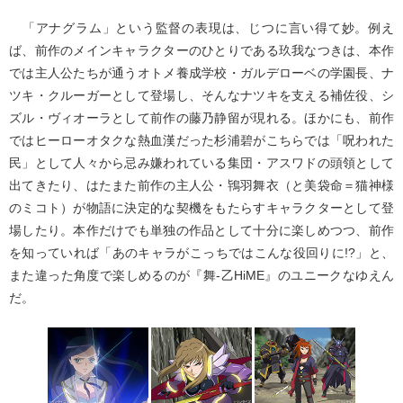
「アナグラム」という監督の表現は、じつに言い得て妙。例え
ば、前作のメインキャラクターのひとりである玖我なつきは、本作
では主人公たちが通うオトメ養成学校・ガルデローベの学園長、ナ
ツキ・クルーガーとして登場し、そんなナツキを支える補佐役、シ
ズル・ヴィオーラとして前作の藤乃静留が現れる。ほかにも、前作
ではヒーローオタクな熱血漢だった杉浦碧がこちらでは「呪われた
民」として人々から忌み嫌われている集団・アスワドの頭領として
出てきたり、はたまた前作の主人公・鴇羽舞衣（と美袋命＝猫神様
のミコト）が物語に決定的な契機をもたらすキャラクターとして登
場したり。本作だけでも単独の作品として十分に楽しめつつ、前作
を知っていれば「あのキャラがこっちではこんな役回りに!?」と、
また違った角度で楽しめるのが『舞-乙HiME』のユニークなゆえん
だ。